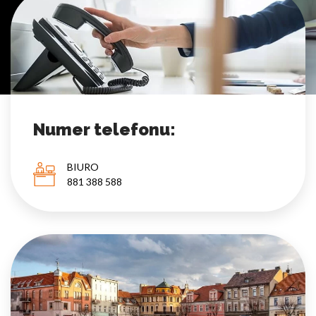
Pliki cookie dotyczące preferencji umożliwiają stronie
zapamiętanie informacji, które zmieniają wygląd lub
funkcjonowanie strony, np. preferowany język lub region, w
którym znajduje się użytkownik.
Statystyka
Statystyczne pliki cookie pomagają właścicielem stron
internetowych zrozumieć, w jaki sposób różni użytkownicy
Numer telefonu:
zachowują się na stronie, gromadząc i zgłaszając anonimowe
informacje.
BIURO
881 388 588
Marketing
Marketingowe pliki cookie stosowane są w celu śledzenia
użytkowników na stronach internetowych. Celem jest
wyświetlanie reklam, które są istotne i interesujące dla
poszczególnych użytkowników i tym samym bardziej cenne dla
wydawców i reklamodawców strony trzeciej.
Nieklasyfikowane