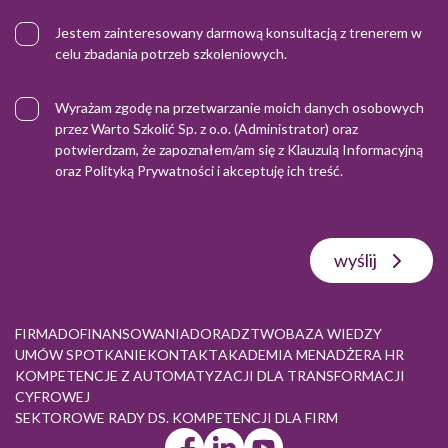
Jestem zainteresowany darmową konsultacją z trenerem w
celu zbadania potrzeb szkoleniowych.
Wyrażam zgodę na przetwarzanie moich danych osobowych
przez Warto Szkolić Sp. z o.o. (Administrator) oraz
potwierdzam, że zapoznałem/am się z
Klauzulą Informacyjną
oraz
Polityką Prywatności
i akceptuję ich treść.
wyślij
FIRMA
DOFINANSOWANIA
DORADZTWO
BAZA WIEDZY
UMÓW SPOTKANIE
KONTAKT
AKADEMIA MENADŻERA HR
KOMPETENCJE Z AUTOMATYZACJI DLA TRANSFORMACJI
CYFROWEJ
SEKTOROWE RADY DS. KOMPETENCJI DLA FIRM