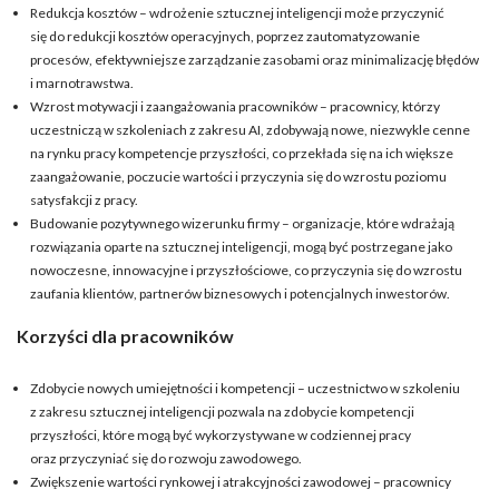
Redukcja kosztów – wdrożenie sztucznej inteligencji może przyczynić
się do redukcji kosztów operacyjnych, poprzez zautomatyzowanie
procesów, efektywniejsze zarządzanie zasobami oraz minimalizację błędów
i marnotrawstwa.
Wzrost motywacji i zaangażowania pracowników – pracownicy, którzy
uczestniczą w szkoleniach z zakresu AI, zdobywają nowe, niezwykle cenne
na rynku pracy kompetencje przyszłości, co przekłada się na ich większe
zaangażowanie, poczucie wartości i przyczynia się do wzrostu poziomu
satysfakcji z pracy.
Budowanie pozytywnego wizerunku firmy – organizacje, które wdrażają
rozwiązania oparte na sztucznej inteligencji, mogą być postrzegane jako
nowoczesne, innowacyjne i przyszłościowe, co przyczynia się do wzrostu
zaufania klientów, partnerów biznesowych i potencjalnych inwestorów.
Korzyści dla pracowników
Zdobycie nowych umiejętności i kompetencji – uczestnictwo w szkoleniu
z zakresu sztucznej inteligencji pozwala na zdobycie kompetencji
przyszłości, które mogą być wykorzystywane w codziennej pracy
oraz przyczyniać się do rozwoju zawodowego.
Zwiększenie wartości rynkowej i atrakcyjności zawodowej – pracownicy