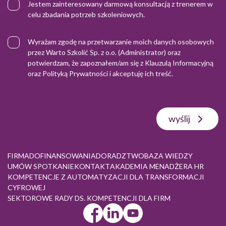
Jestem zainteresowany darmową konsultacją z trenerem w
celu zbadania potrzeb szkoleniowych.
Wyrażam zgodę na przetwarzanie moich danych osobowych
przez Warto Szkolić Sp. z o.o. (Administrator) oraz
potwierdzam, że zapoznałem/am się z
Klauzulą Informacyjną
oraz
Polityką Prywatności
i akceptuję ich treść.
wyślij
FIRMA
DOFINANSOWANIA
DORADZTWO
BAZA WIEDZY
UMÓW SPOTKANIE
KONTAKT
AKADEMIA MENADŻERA HR
KOMPETENCJE Z AUTOMATYZACJI DLA TRANSFORMACJI
CYFROWEJ
SEKTOROWE RADY DS. KOMPETENCJI DLA FIRM