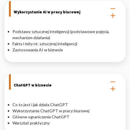
Nieklasyfikowane pliki cookie, to pliki, które są w procesie
Wykorzystanie AI w pracy biurowej
klasyfikowania, wraz z dostawcami poszczególnych ciasteczek.
Podstawy sztucznej inteligencji (podstawowe pojęcia,
Odrzuć
mechanizm działania)
Fakty i mity nt. sztucznej inteligencji
Zapisz moje preferencje
Zastosowania AI w biznesie
Akceptuj wszystko
ChatGPT w biznesie
Co to jest i jak działa ChatGPT
Wykorzystanie ChatGPT w pracy biurowej
Główne ograniczenia ChatGPT
Warsztat praktyczny