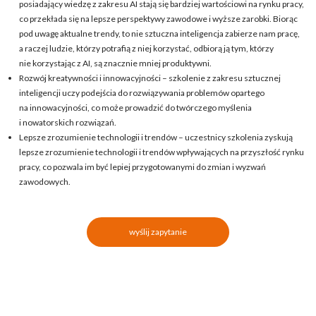
posiadający wiedzę z zakresu AI stają się bardziej wartościowi na rynku pracy,
co przekłada się na lepsze perspektywy zawodowe i wyższe zarobki. Biorąc
pod uwagę aktualne trendy, to nie sztuczna inteligencja zabierze nam pracę,
a raczej ludzie, którzy potrafią z niej korzystać, odbiorą ją tym, którzy
nie korzystając z AI, są znacznie mniej produktywni.
Rozwój kreatywności i innowacyjności – szkolenie z zakresu sztucznej
inteligencji uczy podejścia do rozwiązywania problemów opartego
na innowacyjności, co może prowadzić do twórczego myślenia
i nowatorskich rozwiązań.
Lepsze zrozumienie technologii i trendów – uczestnicy szkolenia zyskują
lepsze zrozumienie technologii i trendów wpływających na przyszłość rynku
pracy, co pozwala im być lepiej przygotowanymi do zmian i wyzwań
zawodowych.
wyślij zapytanie