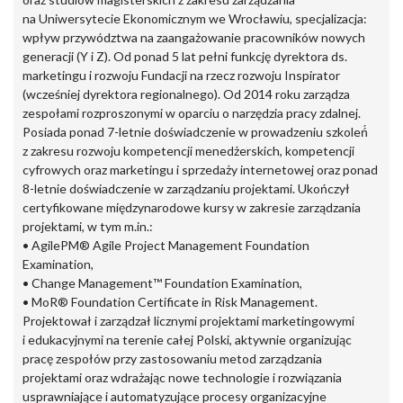
na Uniwersytecie Ekonomicznym we Wrocławiu, specjalizacja:
wpływ przywództwa na zaangażowanie pracowników nowych
generacji (Y i Z). Od ponad 5 lat pełni funkcję dyrektora ds.
marketingu i rozwoju Fundacji na rzecz rozwoju Inspirator
(wcześniej dyrektora regionalnego). Od 2014 roku zarządza
zespołami rozproszonymi w oparciu o narzędzia pracy zdalnej.
Posiada ponad 7-letnie doświadczenie w prowadzeniu szkoleń́
z zakresu rozwoju kompetencji menedżerskich, kompetencji
cyfrowych oraz marketingu i sprzedaży internetowej oraz ponad
8-letnie doświadczenie w zarządzaniu projektami. Ukończył
certyfikowane międzynarodowe kursy w zakresie zarządzania
projektami, w tym m.in.:
• AgilePM® Agile Project Management Foundation
Examination,
• Change Management™ Foundation Examination,
• MoR® Foundation Certificate in Risk Management.
Projektował i zarządzał licznymi projektami marketingowymi
i edukacyjnymi na terenie całej Polski, aktywnie organizując
pracę zespołów przy zastosowaniu metod zarządzania
projektami oraz wdrażając nowe technologie i rozwiązania
usprawniające i automatyzujące procesy organizacyjne