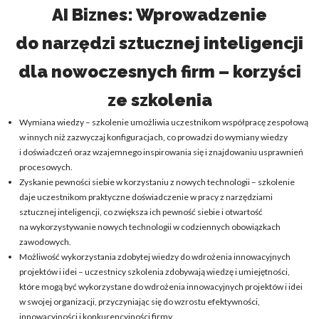
AI Biznes: Wprowadzenie
do narzędzi sztucznej inteligencji
dla nowoczesnych firm – korzyści
ze szkolenia
Wymiana wiedzy – szkolenie umożliwia uczestnikom współpracę zespołową
w innych niż zazwyczaj konfiguracjach, co prowadzi do wymiany wiedzy
i doświadczeń oraz wzajemnego inspirowania się i znajdowaniu usprawnień
procesowych.
Zyskanie pewności siebie w korzystaniu z nowych technologii – szkolenie
daje uczestnikom praktyczne doświadczenie w pracy z narzędziami
sztucznej inteligencji, co zwiększa ich pewność siebie i otwartość
na wykorzystywanie nowych technologii w codziennych obowiązkach
zawodowych.
Możliwość wykorzystania zdobytej wiedzy do wdrożenia innowacyjnych
projektów i idei – uczestnicy szkolenia zdobywają wiedzę i umiejętności,
które mogą być wykorzystane do wdrożenia innowacyjnych projektów i idei
w swojej organizacji, przyczyniając się do wzrostu efektywności,
innowacyjności i konkurencyjności firmy.