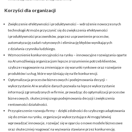
Korzyści dla organizacji
Zwiększenie efektywności i produktywności – wdrożenie nowoczesnych
technologii AI może przyczynić się do zwiększenia efektywności
i produktywności pracowników, poprzez usprawnienie procesów,
automatyzację zadań rutynowych i eliminację błędów wynikających
z działania czynnika ludzkiego.
Wzmocnienie konkurencyjności na rynku – innowacyjne rozwiązania oparte
na AI umożliwiają organizacjom lepsze zrozumienie potrzeb klientów,
szybsze reagowanie na zmieniające się warunki rynkowe oraz rozwijanie
produktów i usług, które wyróżniają się na tle konkurencji.
Optymalizacja procesów biznesowych i podejmowania decyzji –
wykorzystanie AI w analizie danych pozwala na lepsze wykorzystanie
informacji zgromadzonych w firmie, prowadząc do optymalizacji procesów
biznesowych, skuteczniejszego podejmowania decyzji i zwiększenia
rentowności działalności.
Przyspieszenie rozwoju firmy – dzięki zdolności do szybszego adaptowania
się do zmian na rynku, organizacje wykorzystujące AI mogą łatwiej
wprowadzać innowacje, rozwijać się w oparciu o nowe modele biznesowe
oraz skuteczniej reagować na wyzwania stawiane przez konkurencję.