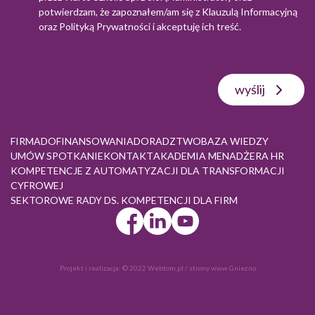
potwierdzam, że zapoznałem/am się z
Klauzulą Informacyjną
oraz
Polityką Prywatności
i akceptuję ich treść.
wyślij
FIRMA
DOFINANSOWANIA
DORADZTWO
BAZA WIEDZY
UMÓW SPOTKANIE
KONTAKT
AKADEMIA MENADŻERA HR
KOMPETENCJE Z AUTOMATYZACJI DLA TRANSFORMACJI
CYFROWEJ
SEKTOROWE RADY DS. KOMPETENCJI DLA FIRM
Projekt i realizacja:
© 2022 Webtom.pl
/
strony www Gniezno