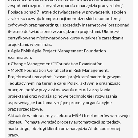
zespołami rozproszonymi w oparciu o narzędzia pracy zdalnej.
Posiada ponad 7-letnie doświadczenie w prowadzeniu szkoleń́
z zakresu rozwoju kompetencji menedżerskich, kompetencji
cyfrowych oraz marketingu i sprzedaży internetowej oraz ponad
8-letnie doświadczenie w zarządzaniu projektami. Ukończył
certyfikowane międzynarodowe kursy w zakresie zarządzania
projektami, w tym m.in.:
• AgilePM® Agile Project Management Foundation
Examination,
• Change Management™ Foundation Examination,
• MoR® Foundation Certificate in Risk Management.
Projektował i zarządzał licznymi projektami marketingowymi
i edukacyjnymi na terenie całej Polski, aktywnie organizując
pracę zespołów przy zastosowaniu metod zarządzania
projektami oraz wdrażając nowe technologie i rozwiązania
usprawniające i automatyzujące procesy organizacyjne
oraz sprzedażowe.
Aktualnie wspiera firmy z sektora MŚP i freelancerów w rozwoju
biznesu. Pomaga wdrażać procesy automatyzacji sprzedaży,
marketingu, obsługi klienta oraz narzędzia AI do codziennej
pracy.