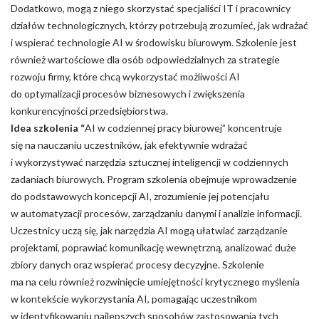
Dodatkowo, mogą z niego skorzystać specjaliści IT i pracownicy
działów technologicznych, którzy potrzebują zrozumieć, jak wdrażać
i wspierać technologie AI w środowisku biurowym. Szkolenie jest
również wartościowe dla osób odpowiedzialnych za strategie
rozwoju firmy, które chcą wykorzystać możliwości AI
do optymalizacji procesów biznesowych i zwiększenia
konkurencyjności przedsiębiorstwa.
Idea szkolenia “
AI w codziennej pracy biurowej” koncentruje
się na nauczaniu uczestników, jak efektywnie wdrażać
i wykorzystywać narzędzia sztucznej inteligencji w codziennych
zadaniach biurowych. Program szkolenia obejmuje wprowadzenie
do podstawowych koncepcji AI, zrozumienie jej potencjału
w automatyzacji procesów, zarządzaniu danymi i analizie informacji.
Uczestnicy uczą się, jak narzędzia AI mogą ułatwiać zarządzanie
projektami, poprawiać komunikację wewnętrzną, analizować duże
zbiory danych oraz wspierać procesy decyzyjne. Szkolenie
ma na celu również rozwinięcie umiejętności krytycznego myślenia
w kontekście wykorzystania AI, pomagając uczestnikom
w identyfikowaniu najlepszych sposobów zastosowania tych