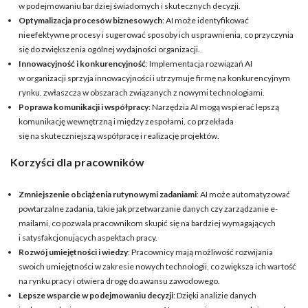
w podejmowaniu bardziej świadomych i skutecznych decyzji.
Optymalizacja procesów biznesowych
: AI może identyfikować
nieefektywne procesy i sugerować sposoby ich usprawnienia, co przyczynia
się do zwiększenia ogólnej wydajności organizacji.
Innowacyjność i konkurencyjność
: Implementacja rozwiązań AI
w organizacji sprzyja innowacyjności i utrzymuje firmę na konkurencyjnym
rynku, zwłaszcza w obszarach związanych z nowymi technologiami.
Poprawa komunikacji i współpracy
: Narzędzia AI mogą wspierać lepszą
komunikację wewnętrzną i między zespołami, co przekłada
się na skuteczniejszą współpracę i realizację projektów.
Korzyści dla pracowników
Zmniejszenie obciążenia rutynowymi zadaniami
: AI może automatyzować
powtarzalne zadania, takie jak przetwarzanie danych czy zarządzanie e-
mailami, co pozwala pracownikom skupić się na bardziej wymagających
i satysfakcjonujących aspektach pracy.
Rozwój umiejętności i wiedzy
: Pracownicy mają możliwość rozwijania
swoich umiejętności w zakresie nowych technologii, co zwiększa ich wartość
na rynku pracy i otwiera drogę do awansu zawodowego.
Lepsze wsparcie w podejmowaniu decyzji
: Dzięki analizie danych