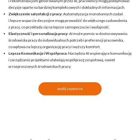
i rekomendacjom generowanym przez AI, pracownicy mogą podejmować
decyzje oparte na bardziej kompleksowych i dokładnych informacjach.
Zwiększenie satysfakcji z pracy
: Automatyzacja monotonnych zadań
i lepsze wsparcie decyzyjne mogą prowadzić do większego zadowolenia
z pracy, co przekłada się na lepsze samopoczucie i wydajność.
Elastyczność i personalizacja pracy
: AI może pomóc w dostosowywaniu
środowiska pracy do indywidualnych potrzeb i preferencji pracownika,
co wpływa na lepszą organizację pracy i wyższy komfort.
Lepsza Komunikacja i Współpraca
: Narzędzia AI wspierające komunikację
i zarządzanie projektami ułatwiają współpracę zespołową, nawet
w rozproszonych środowiskach pracy.
wyślij zapytanie