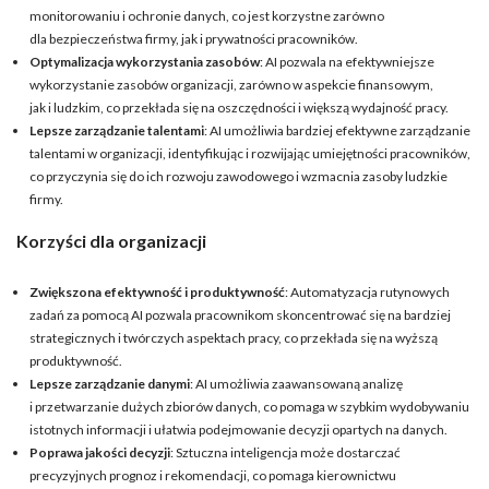
monitorowaniu i ochronie danych, co jest korzystne zarówno
dla bezpieczeństwa firmy, jak i prywatności pracowników.
Optymalizacja wykorzystania zasobów
: AI pozwala na efektywniejsze
wykorzystanie zasobów organizacji, zarówno w aspekcie finansowym,
jak i ludzkim, co przekłada się na oszczędności i większą wydajność pracy.
Lepsze zarządzanie talentami
: AI umożliwia bardziej efektywne zarządzanie
talentami w organizacji, identyfikując i rozwijając umiejętności pracowników,
co przyczynia się do ich rozwoju zawodowego i wzmacnia zasoby ludzkie
firmy.
Korzyści dla organizacji
Zwiększona efektywność i produktywność
: Automatyzacja rutynowych
zadań za pomocą AI pozwala pracownikom skoncentrować się na bardziej
strategicznych i twórczych aspektach pracy, co przekłada się na wyższą
produktywność.
Lepsze zarządzanie danymi
: AI umożliwia zaawansowaną analizę
i przetwarzanie dużych zbiorów danych, co pomaga w szybkim wydobywaniu
istotnych informacji i ułatwia podejmowanie decyzji opartych na danych.
Poprawa jakości decyzji
: Sztuczna inteligencja może dostarczać
precyzyjnych prognoz i rekomendacji, co pomaga kierownictwu