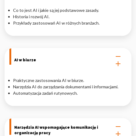
Nieklasyfikowane pliki cookie, to pliki, które są w procesie
Co to jest AI i jakie są jej podstawowe zasady.
klasyfikowania, wraz z dostawcami poszczególnych ciasteczek.
Historia i rozwój AI.
Przykłady zastosowań AI w różnych branżach.
Odrzuć
Zapisz moje preferencje
Akceptuj wszystko
AI w biurze
Praktyczne zastosowania AI w biurze.
Narzędzia AI do zarządzania dokumentami i informacjami.
Automatyzacja zadań rutynowych.
Narzędzia AI wspomagające komunikację i
organizację pracy