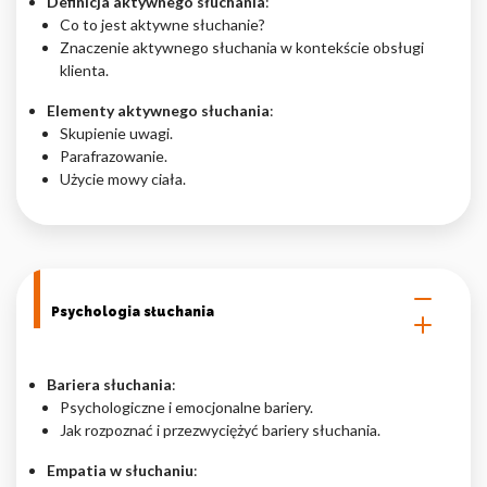
Definicja aktywnego słuchania
:
Co to jest aktywne słuchanie?
Nieklasyfikowane pliki cookie, to pliki, które są w procesie
Znaczenie aktywnego słuchania w kontekście obsługi
klasyfikowania, wraz z dostawcami poszczególnych ciasteczek.
klienta.
Elementy aktywnego słuchania
:
Odrzuć
Skupienie uwagi.
Parafrazowanie.
Zapisz moje preferencje
Użycie mowy ciała.
Akceptuj wszystko
Psychologia słuchania
Bariera słuchania
:
Psychologiczne i emocjonalne bariery.
Jak rozpoznać i przezwyciężyć bariery słuchania.
Empatia w słuchaniu
: