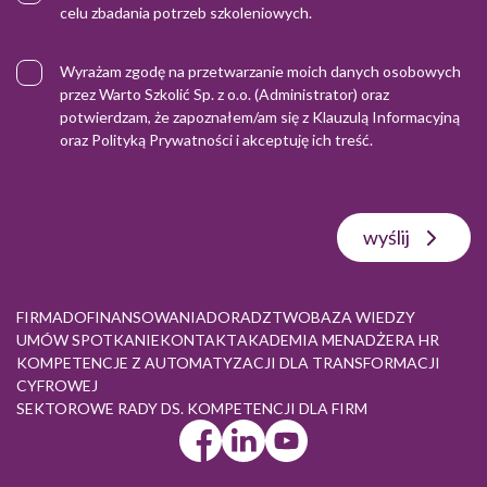
celu zbadania potrzeb szkoleniowych.
Wyrażam zgodę na przetwarzanie moich danych osobowych
przez Warto Szkolić Sp. z o.o. (Administrator) oraz
potwierdzam, że zapoznałem/am się z
Klauzulą Informacyjną
oraz
Polityką Prywatności
i akceptuję ich treść.
wyślij
FIRMA
DOFINANSOWANIA
DORADZTWO
BAZA WIEDZY
UMÓW SPOTKANIE
KONTAKT
AKADEMIA MENADŻERA HR
KOMPETENCJE Z AUTOMATYZACJI DLA TRANSFORMACJI
CYFROWEJ
SEKTOROWE RADY DS. KOMPETENCJI DLA FIRM