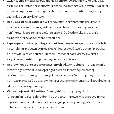
Zwiększenie empatii i zrozumienia klientów
: Uczestnicy szkolenia uczą
się lepiej rozumieć perspektywę klientów, co pomaga w budowaniu bardziej
empatycznych i autentycznych relacji. To z kolei prowadzi do większego
zaufania ze strony klientów.
Redukcja stresu i konfliktów
: Pracownicy, którzy potrafią efektywnie
słuchać i zadawać pytania, są lepiej przygotowani do rozwiązywania
konfliktów i łagodzenia napięć. To sprawia, że środowisko pracy staje
się bardziej przyjazne i mniej stresujące.
Lepsza personalizacja usług i produktów
: Dzięki umiejętnościom zdobytym
na szkoleniu, pracownicy mogą lepiej dostosować swoje usługi i produkty
do indywidualnych potrzeb klientów. Personalizacja oferty zwiększa
satysfakcję klientów i poprawia wyniki sprzedażowe.
Usprawnienie procesów wewnętrznych
: Aktywne słuchanie i zadawanie
pytań mogą prowadzić do lepszego zbierania informacji zwrotnej
od klientów, co pomaga w identyfikowaniu obszarów do poprawy w firmie.
To może prowadzić do usprawnienia procesów wewnętrznych i podniesienia
jakości oferowanych usług.
Wzrost lojalności klientów
: Klienci, którzy czują się wysłuchani
i zrozumiani, są bardziej skłonni do długoterminowej współpracy z firmą.
Lojalni klienci nie tylko wracają po kolejne produkty i usługi, ale również
polecają firmę swoim znajomym i rodzinie.