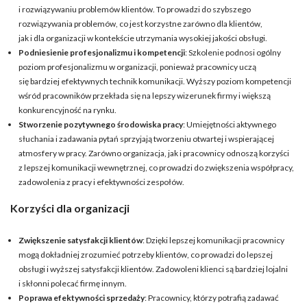
i rozwiązywaniu problemów klientów. To prowadzi do szybszego
rozwiązywania problemów, co jest korzystne zarówno dla klientów,
jak i dla organizacji w kontekście utrzymania wysokiej jakości obsługi.
Podniesienie profesjonalizmu i kompetencji
: Szkolenie podnosi ogólny
poziom profesjonalizmu w organizacji, ponieważ pracownicy uczą
się bardziej efektywnych technik komunikacji. Wyższy poziom kompetencji
wśród pracowników przekłada się na lepszy wizerunek firmy i większą
konkurencyjność na rynku.
Stworzenie pozytywnego środowiska pracy
: Umiejętności aktywnego
słuchania i zadawania pytań sprzyjają tworzeniu otwartej i wspierającej
atmosfery w pracy. Zarówno organizacja, jak i pracownicy odnoszą korzyści
z lepszej komunikacji wewnętrznej, co prowadzi do zwiększenia współpracy,
zadowolenia z pracy i efektywności zespołów.
Korzyści dla organizacji
Zwiększenie satysfakcji klientów
: Dzięki lepszej komunikacji pracownicy
mogą dokładniej zrozumieć potrzeby klientów, co prowadzi do lepszej
obsługi i wyższej satysfakcji klientów. Zadowoleni klienci są bardziej lojalni
i skłonni polecać firmę innym.
Poprawa efektywności sprzedaży
: Pracownicy, którzy potrafią zadawać