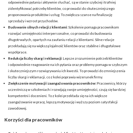
odpowiednie pytania i aktywnie słuchać, są w stanie szybciej i trafniej
zidentyfikować potrzeby klientów, co prowadzi do skuteczniejszego
proponowania produktów i usług. To zwiększa szanse na finalizację
sprzedaży i wzrost przychodów.
Budowanie silnych relacji z klientami
: Szkolenie pomaga pracownikom
rozwijać umiejętności interpersonalne, co prowadzi do budowania
długotrwałych, opartych na zaufaniu relacji z klientami. Silne relacje
przekładają się na większą lojalność klientów oraz stabilne i długofalowe
współprace.
Redukcja liczby skarg i reklamacji
: Lepsze zrozumienie potrzeb klientów
i odpowiednie reagowanie na ich pytania oraz problemy pomaga w szybszym
i skuteczniejszym rozwiązywaniu ich kwestii. To prowadzi do zmniejszenia
liczby skarg i reklamacji, co z kolei poprawia wizerunek firmy.
Zwiększenie motywacji i zaangażowania pracowników
: Pracownicy, którzy
uczestniczą w szkoleniach i rozwijają swoje umiejętności, czują się bardziej
kompetentni i docenieni. To z kolei przekłada się na ich większe
zaangażowanie w pracę, lepszą motywację i wyższy poziom satysfakcji
zawodowej.
Korzyści dla pracowników