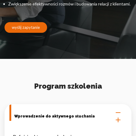
Pliki cookie dotyczące preferencji umożliwiają stronie
Zwiększenie efektywności rozmów i budowania relacji z klientami.
zapamiętanie informacji, które zmieniają wygląd lub
funkcjonowanie strony, np. preferowany język lub region, w
którym znajduje się użytkownik.
wyślij zapytanie
Statystyka
Statystyczne pliki cookie pomagają właścicielem stron
internetowych zrozumieć, w jaki sposób różni użytkownicy
zachowują się na stronie, gromadząc i zgłaszając anonimowe
informacje.
Marketing
Program szkolenia
Marketingowe pliki cookie stosowane są w celu śledzenia
użytkowników na stronach internetowych. Celem jest
wyświetlanie reklam, które są istotne i interesujące dla
poszczególnych użytkowników i tym samym bardziej cenne dla
Wprowadzenie do aktywnego słuchania
wydawców i reklamodawców strony trzeciej.
Nieklasyfikowane