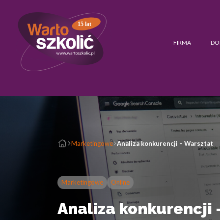
15 lat
FIRMA
DO
Marketingowe
Analiza konkurencji – Warsztat
Marketingowe
Online
Analiza konkurencji 