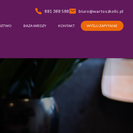
881 388 588
biuro@wartoszkolic.pl
DZTWO
BAZA WIEDZY
KONTAKT
WYŚLIJ ZAPYTANIE