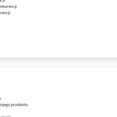
nkurencji
rencji
w
ojego produktu
yzacja