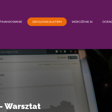
FINANSOWANIE
SZKOLENIA DLA FIRM
WDROŻENIE AI
DORA
– Warsztat