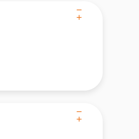
 użytkownicy zachowują się
 Celem jest wyświetlanie
e dla wydawców i
ególnych ciasteczek.
eptuj wszystko