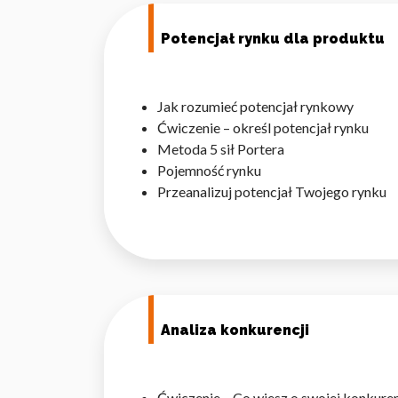
Statystyka
Potencjał rynku dla produktu
Statystyczne pliki cookie p
na stronie, gromadząc i zgła
Jak rozumieć potencjał rynkowy
Marketing
Ćwiczenie – określ potencjał rynku
Metoda 5 sił Portera
Marketingowe pliki cookie s
Pojemność rynku
reklam, które są istotne i 
reklamodawców strony trzec
Przeanalizuj potencjał Twojego rynku
Nieklasyfikowane
Nieklasyfikowane pliki cooki
Odrzuć
Analiza konkurencji
Ćwiczenie – Co wiesz o swojej konkuren