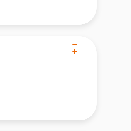
owe i analizować ruch w
nościowym, reklamowym i
skanymi podczas korzystania
e działać w zamierzony
.
d lub funkcjonowanie strony,