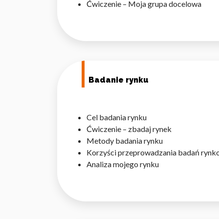
Ćwiczenie – Moja grupa docelowa
Wykorzystujemy pliki cookie 
naszej witrynie. Informacje
Badanie rynku
analitycznym. Partnerzy mog
z ich usług.
Cel badania rynku
Niezbędne
Ćwiczenie – zbadaj rynek
Niezbędne pliki cookie mają 
Metody badania rynku
sposób bez nich. Te pliki co
Korzyści przeprowadzania badań ryn
Analiza mojego rynku
Preferencje
Pliki cookie dotyczące prefe
np. preferowany język lub re