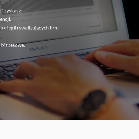
t” zyskasz:
encji.
trategii rywalizujących firm
e biznesowe.