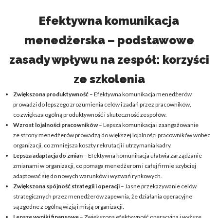
Efektywna komunikacja
menedżerska – podstawowe
zasady wpływu na zespół: korzyści
ze szkolenia
Zwiększona produktywność
– Efektywna komunikacja menedżerów
prowadzi do lepszego zrozumienia celów i zadań przez pracowników,
co zwiększa ogólną produktywność i skuteczność zespołów.
Wzrost lojalności pracowników
– Lepsza komunikacja i zaangażowanie
ze strony menedżerów prowadzą do większej lojalności pracowników wobec
organizacji, co zmniejsza koszty rekrutacji i utrzymania kadry.
Lepsza adaptacja do zmian
– Efektywna komunikacja ułatwia zarządzanie
zmianami w organizacji, co pomaga menedżerom i całej firmie szybciej
adaptować się do nowych warunków i wyzwań rynkowych.
Zwiększona spójność strategii i operacji
– Jasne przekazywanie celów
strategicznych przez menedżerów zapewnia, że działania operacyjne
są zgodne z ogólną wizją i misją organizacji.
Lepsze wyniki finansowe
– Zwiększona efektywność operacyjna i wyższe