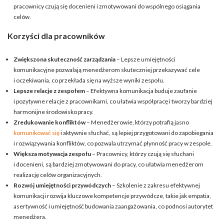
pracownicy czują się docenieni i zmotywowani do wspólnego osiągania
celów.
Korzyści dla pracowników
Zwiększona skuteczność zarządzania
– Lepsze umiejętności
komunikacyjne pozwalają menedżerom skuteczniej przekazywać cele
i oczekiwania, co przekłada się na wyższe wyniki zespołu.
Lepsze relacje z zespołem
– Efektywna komunikacja buduje zaufanie
i pozytywne relacje z pracownikami, co ułatwia współpracę i tworzy bardziej
harmonijne środowisko pracy.
Zredukowanie konfliktów
– Menedżerowie, którzy potrafią jasno
komunikować się
i aktywnie słuchać, są lepiej przygotowani do zapobiegania
i rozwiązywania konfliktów, co pozwala utrzymać płynność pracy w zespole.
Większa motywacja zespołu
– Pracownicy, którzy czują się słuchani
i docenieni, są bardziej zmotywowani do pracy, co ułatwia menedżerom
realizację celów organizacyjnych.
Rozwój umiejętności przywódczych
– Szkolenie z zakresu efektywnej
komunikacji rozwija kluczowe kompetencje przywódcze, takie jak empatia,
asertywność i umiejętność budowania zaangażowania, co podnosi autorytet
menedżera.