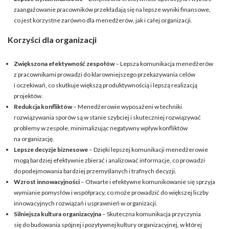
zaangażowanie pracowników przekładają się na lepsze wyniki finansowe,
co jest korzystne zarówno dla menedżerów, jak i całej organizacji.
Korzyści dla organizacji
Zwiększona efektywność zespołów
– Lepsza komunikacja menedżerów
z pracownikami prowadzi do klarowniejszego przekazywania celów
i oczekiwań, co skutkuje większą produktywnością i lepszą realizacją
projektów.
Redukcja konfliktów
– Menedżerowie wyposażeni w techniki
rozwiązywania sporów są w stanie szybciej i skuteczniej rozwiązywać
problemy w zespole, minimalizując negatywny wpływ konfliktów
na organizację.
Lepsze decyzje biznesowe
– Dzięki lepszej komunikacji menedżerowie
mogą bardziej efektywnie zbierać i analizować informacje, co prowadzi
do podejmowania bardziej przemyślanych i trafnych decyzji.
Wzrost innowacyjności
– Otwarte i efektywne komunikowanie się sprzyja
wymianie pomysłów i współpracy, co może prowadzić do większej liczby
innowacyjnych rozwiązań i usprawnień w organizacji.
Silniejsza kultura organizacyjna
– Skuteczna komunikacja przyczynia
się do budowania spójnej i pozytywnej kultury organizacyjnej, w której