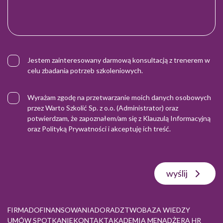
Jestem zainteresowany darmową konsultacją z trenerem w
celu zbadania potrzeb szkoleniowych.
Wyrażam zgodę na przetwarzanie moich danych osobowych
przez Warto Szkolić Sp. z o.o. (Administrator) oraz
potwierdzam, że zapoznałem/am się z
Klauzulą Informacyjną
oraz
Polityką Prywatności
i akceptuję ich treść.
wyślij
FIRMA
DOFINANSOWANIA
DORADZTWO
BAZA WIEDZY
UMÓW SPOTKANIE
KONTAKT
AKADEMIA MENADŻERA HR