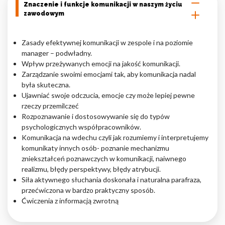
Znaczenie i funkcje komunikacji w naszym życiu
zawodowym
Nieklasyfikowane pliki cookie, to pliki, które są w procesie
klasyfikowania, wraz z dostawcami poszczególnych ciasteczek.
Zasady efektywnej komunikacji w zespole i na poziomie
manager – podwładny.
Odrzuć
Wpływ przeżywanych emocji na jakość komunikacji.
Zarządzanie swoimi emocjami tak, aby komunikacja nadal
Zapisz moje preferencje
była skuteczna.
Ujawniać swoje odczucia, emocje czy może lepiej pewne
Akceptuj wszystko
rzeczy przemilczeć
Rozpoznawanie i dostosowywanie się do typów
psychologicznych współpracowników.
Komunikacja na wdechu czyli jak rozumiemy i interpretujemy
komunikaty innych osób- poznanie mechanizmu
zniekształceń poznawczych w komunikacji, naiwnego
realizmu, błędy perspektywy, błędy atrybucji.
Siła aktywnego słuchania doskonała i naturalna parafraza,
przećwiczona w bardzo praktyczny sposób.
Ćwiczenia z informacją zwrotną