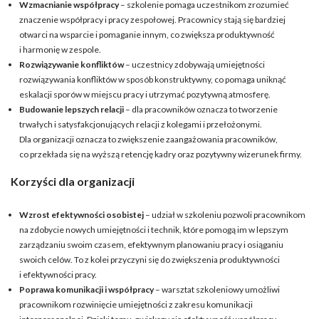
Wzmacnianie współpracy
– szkolenie pomaga uczestnikom zrozumieć
znaczenie współpracy i pracy zespołowej. Pracownicy stają się bardziej
otwarci na wsparcie i pomaganie innym, co zwiększa produktywność
i harmonię w zespole.
Rozwiązywanie konfliktów
– uczestnicy zdobywają umiejętności
rozwiązywania konfliktów w sposób konstruktywny, co pomaga uniknąć
eskalacji sporów w miejscu pracy i utrzymać pozytywną atmosferę.
Budowanie lepszych relacji
– dla pracowników oznacza to tworzenie
trwałych i satysfakcjonujących relacji z kolegami i przełożonymi.
Dla organizacji oznacza to zwiększenie zaangażowania pracowników,
co przekłada się na wyższą retencję kadry oraz pozytywny wizerunek firmy.
Korzyści dla organizacji
Wzrost efektywności osobistej
– udział w szkoleniu pozwoli pracownikom
na zdobycie nowych umiejętności i technik, które pomogą im w lepszym
zarządzaniu swoim czasem, efektywnym planowaniu pracy i osiąganiu
swoich celów. To z kolei przyczyni się do zwiększenia produktywności
i efektywności pracy.
Poprawa komunikacji i współpracy
– warsztat szkoleniowy umożliwi
pracownikom rozwinięcie umiejętności z zakresu komunikacji