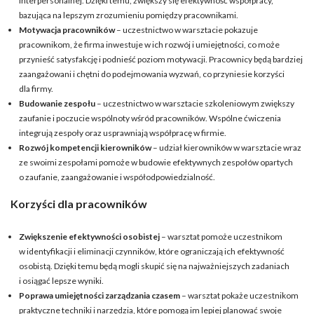
interpersonalnej. Dzięki temu, zwiększy się efektywność współpracy,
bazująca na lepszym zrozumieniu pomiędzy pracownikami.
Motywacja pracowników
– uczestnictwo w warsztacie pokazuje
pracownikom, że firma inwestuje w ich rozwój i umiejętności, co może
przynieść satysfakcję i podnieść poziom motywacji. Pracownicy będą bardziej
zaangażowani i chętni do podejmowania wyzwań, co przyniesie korzyści
dla firmy.
Budowanie zespołu
– uczestnictwo w warsztacie szkoleniowym zwiększy
zaufanie i poczucie wspólnoty wśród pracowników. Wspólne ćwiczenia
integrują zespoły oraz usprawniają współpracę w firmie.
Rozwój kompetencji kierowników
– udział kierowników w warsztacie wraz
ze swoimi zespołami pomoże w budowie efektywnych zespołów opartych
o zaufanie, zaangażowanie i współodpowiedzialność.
Korzyści dla pracowników
Zwiększenie efektywności osobistej
– warsztat pomoże uczestnikom
w identyfikacji i eliminacji czynników, które ograniczają ich efektywność
osobistą. Dzięki temu będą mogli skupić się na najważniejszych zadaniach
i osiągać lepsze wyniki.
Poprawa umiejętności zarządzania czasem
– warsztat pokaże uczestnikom
praktyczne techniki i narzędzia, które pomogą im lepiej planować swoje