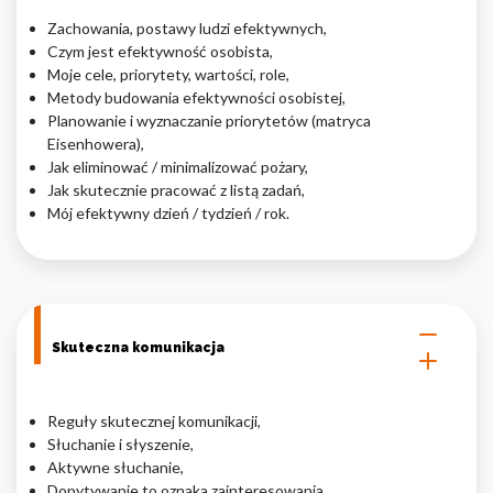
Zachowania, postawy ludzi efektywnych,
Nieklasyfikowane pliki cookie, to pliki, które są w procesie
Czym jest efektywność osobista,
klasyfikowania, wraz z dostawcami poszczególnych ciasteczek.
Moje cele, priorytety, wartości, role,
Metody budowania efektywności osobistej,
Planowanie i wyznaczanie priorytetów (matryca
Odrzuć
Eisenhowera),
Jak eliminować / minimalizować pożary,
Zapisz moje preferencje
Jak skutecznie pracować z listą zadań,
Mój efektywny dzień / tydzień / rok.
Akceptuj wszystko
Skuteczna komunikacja
Reguły skutecznej komunikacji,
Słuchanie i słyszenie,
Aktywne słuchanie,
Dopytywanie to oznaka zainteresowania,