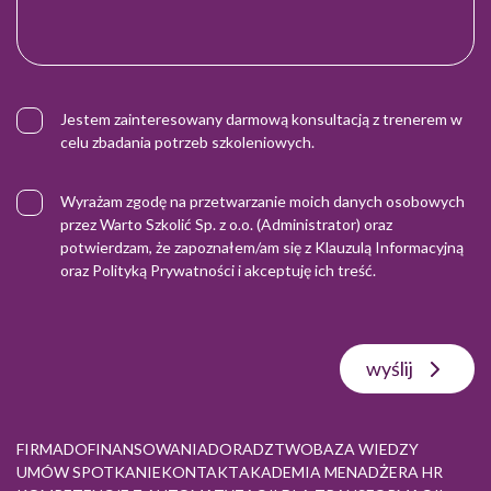
Jestem zainteresowany darmową konsultacją z trenerem w
celu zbadania potrzeb szkoleniowych.
Wyrażam zgodę na przetwarzanie moich danych osobowych
przez Warto Szkolić Sp. z o.o. (Administrator) oraz
potwierdzam, że zapoznałem/am się z
Klauzulą Informacyjną
oraz
Polityką Prywatności
i akceptuję ich treść.
wyślij
FIRMA
DOFINANSOWANIA
DORADZTWO
BAZA WIEDZY
UMÓW SPOTKANIE
KONTAKT
AKADEMIA MENADŻERA HR