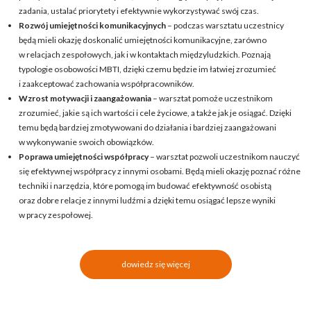
zadania, ustalać priorytety i efektywnie wykorzystywać swój czas.
Rozwój umiejętności komunikacyjnych
– podczas warsztatu uczestnicy
będą mieli okazję doskonalić umiejętności komunikacyjne, zarówno
w relacjach zespołowych, jak i w kontaktach międzyludzkich. Poznają
typologie osobowości MBTI, dzięki czemu będzie im łatwiej zrozumieć
i zaakceptować zachowania współpracowników.
Wzrost motywacji i zaangażowania
– warsztat pomoże uczestnikom
zrozumieć, jakie są ich wartości i cele życiowe, a także jak je osiągać. Dzięki
temu będą bardziej zmotywowani do działania i bardziej zaangażowani
w wykonywanie swoich obowiązków.
Poprawa umiejętności współpracy
– warsztat pozwoli uczestnikom nauczyć
się efektywnej współpracy z innymi osobami. Będą mieli okazję poznać różne
techniki i narzędzia, które pomogą im budować efektywność osobistą
oraz dobre relacje z innymi ludźmi a dzięki temu osiągać lepsze wyniki
w pracy zespołowej.
dowiedz się więcej