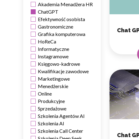
Akademia Menadżera HR
ChatGPT
Efektywność osobista
Gastronomiczne
Chat GP
Grafika komputerowa
HoReCa
Informatyczne
Instagramowe
Księgowo-kadrowe
Kwalifikacje zawodowe
Marketingowe
Menedżerskie
Online
Produkcyjne
Sprzedażowe
Szkolenia Agentów AI
Szkolenia AI
Szkolenia Call Center
Chat GP
Szkolenia Deep Seek