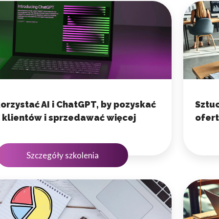
omagają właścicielem stron internetowych zrozumieć, w jaki sposób różni
szając anonimowe informacje.
tosowane są w celu śledzenia użytkowników na stronach internetowych.
interesujące dla poszczególnych użytkowników i tym samym bardziej cenn
orzystać AI i ChatGPT, by pozyskać
Sztuc
iej.
klientów i sprzedawać więcej
ofer
e, to pliki, które są w procesie klasyfikowania, wraz z dostawcami poszcz
Szczegóły szkolenia
Zapisz moje preferencje
Akc