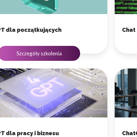
T dla początkujących
Chat
Szczegóły szkolenia
T dla pracy i biznesu
Chat