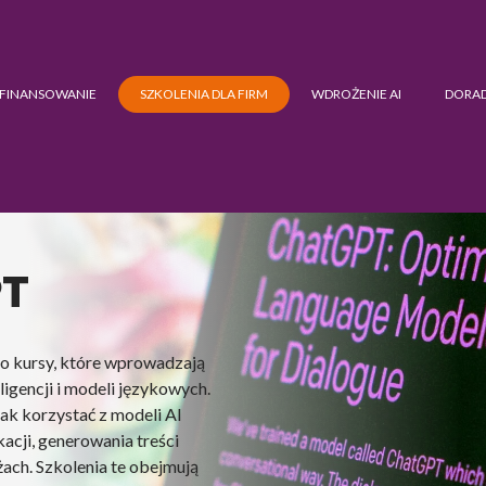
FINANSOWANIE
SZKOLENIA DLA FIRM
WDROŻENIE AI
DORA
PT
o kursy, które wprowadzają
igencji i modeli językowych.
jak korzystać z modeli AI
cji, generowania treści
ch. Szkolenia te obejmują