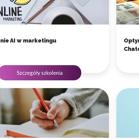
ie AI w marketingu
Opty
Cha
Szczegóły szkolenia