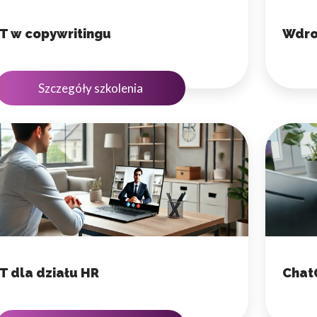
T w copywritingu
Wdroż
Szczegóły szkolenia
 dla działu HR
Chat