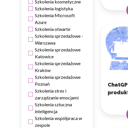
Szkolenia kosmetyczne
Szkolenia logistyka
Szkolenia Microsoft
Azure
Szkolenia otwarte
Szkolenia sprzedażowe -
Wykorzystujemy pliki cookie 
Warszawa
naszej witrynie. Informacje
analitycznym. Partnerzy mog
Szkolenia sprzedażowe
z ich usług.
Katowice
Szkolenia sprzedażowe
Kraków
Niezbędne
Szkolenia sprzedażowe
Niezbędne pliki cookie mają 
Poznań
ChatGPT
sposób bez nich. Te pliki co
Szkolenia stres i
produk
zarządzanie emocjami
Preferencje
Szkolenia sztuczna
inteligencja
Pliki cookie dotyczące prefe
Szkolenia współpraca w
np. preferowany język lub re
zespole