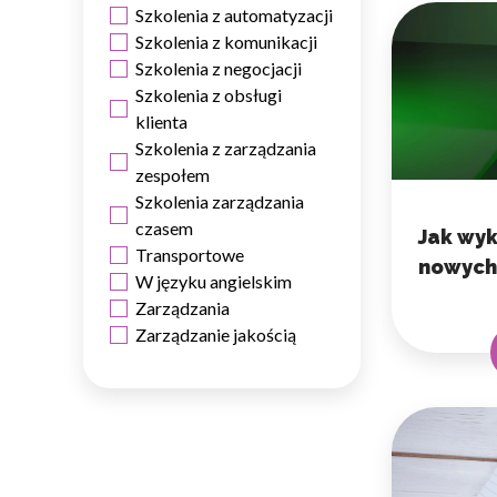
Szkolenia z automatyzacji
Statystyka
Szkolenia z komunikacji
Szkolenia z negocjacji
Statystyczne pliki cookie p
na stronie, gromadząc i zgła
Szkolenia z obsługi
klienta
Szkolenia z zarządzania
Marketing
zespołem
Marketingowe pliki cookie s
Szkolenia zarządzania
reklam, które są istotne i 
czasem
Jak wyk
reklamodawców strony trzec
Transportowe
nowych 
W języku angielskim
Nieklasyfikowane
Zarządzania
Zarządzanie jakością
Nieklasyfikowane pliki cooki
Odrzuć