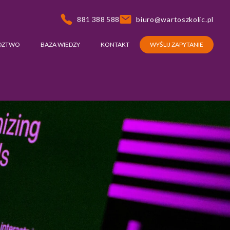
881 388 588
biuro@wartoszkolic.pl
DZTWO
BAZA WIEDZY
KONTAKT
WYŚLIJ ZAPYTANIE