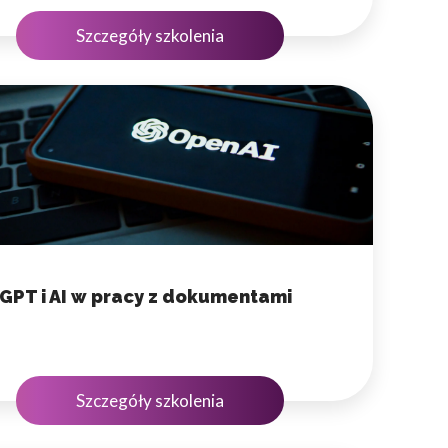
Szczegóły szkolenia
owe i analizować ruch w
nościowym, reklamowym i
skanymi podczas korzystania
e działać w zamierzony
GPT i AI w pracy z dokumentami
.
d lub funkcjonowanie strony,
Szczegóły szkolenia