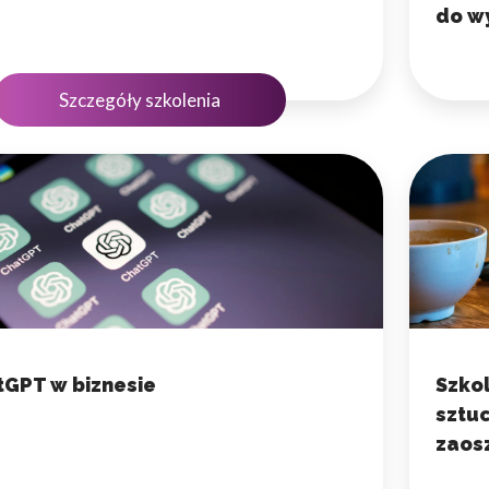
do w
Szczegóły szkolenia
atGPT w biznesie
Szkol
sztuc
zaosz