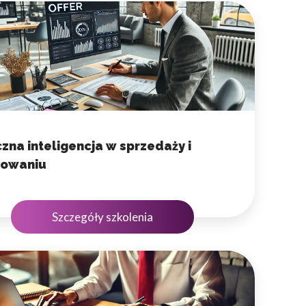
 użytkownicy zachowują się
 Celem jest wyświetlanie
e dla wydawców i
zna inteligencja w sprzedaży i
towaniu
ególnych ciasteczek.
Szczegóły szkolenia
eptuj wszystko