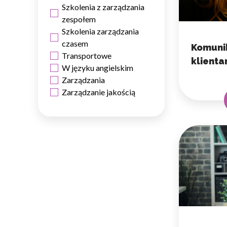
Szkolenia z zarządzania
Statystyka
zespołem
Szkolenia zarządzania
Statystyczne pliki cookie p
na stronie, gromadząc i zgła
czasem
Komunik
Transportowe
klienta
W języku angielskim
Marketing
Zarządzania
Marketingowe pliki cookie s
Zarządzanie jakością
reklam, które są istotne i 
reklamodawców strony trzec
Nieklasyfikowane
Nieklasyfikowane pliki cooki
Odrzuć