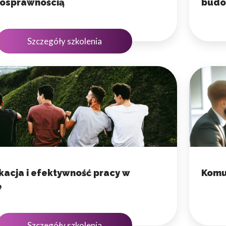
nosprawnością
budo
Szczegóły szkolenia
acja i efektywność pracy w
Komu
e
Szczegóły szkolenia