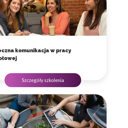
owe i analizować ruch w
nościowym, reklamowym i
skanymi podczas korzystania
eczna komunikacja w pracy
ołowej
Szczegóły szkolenia
e działać w zamierzony
.
d lub funkcjonowanie strony,