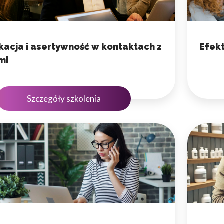
omagają właścicielem stron internetowych zrozumieć, w jaki sposób różni
szając anonimowe informacje.
acja i asertywność w kontaktach z
Efek
mi
tosowane są w celu śledzenia użytkowników na stronach internetowych.
interesujące dla poszczególnych użytkowników i tym samym bardziej cenn
Szczegóły szkolenia
iej.
e, to pliki, które są w procesie klasyfikowania, wraz z dostawcami poszcz
Zapisz moje preferencje
Akc