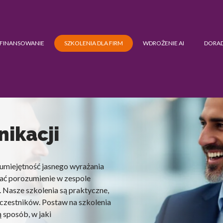
FINANSOWANIE
SZKOLENIA DLA FIRM
WDROŻENIE AI
DORA
nikacji
 umiejętność jasnego wyrażania
wać porozumienie w zespole
. Nasze szkolenia są praktyczne,
czestników. Postaw na szkolenia
 sposób, w jaki