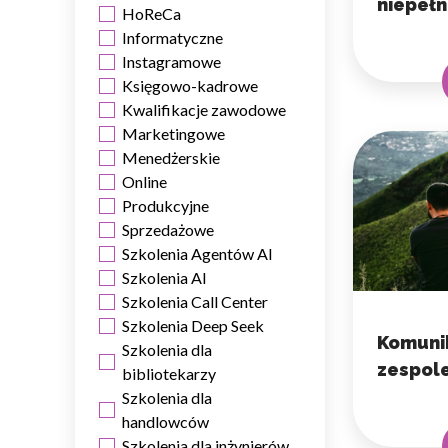
niepeł
HoReCa
Informatyczne
Instagramowe
Księgowo-kadrowe
Kwalifikacje zawodowe
Marketingowe
Menedżerskie
Online
Produkcyjne
Sprzedażowe
Szkolenia Agentów AI
Szkolenia AI
Szkolenia Call Center
Szkolenia Deep Seek
Komunik
Szkolenia dla
zespol
bibliotekarzy
Szkolenia dla
handlowców
Szkolenia dla inżynierów