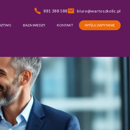
881 388 588
biuro@wartoszkolic.pl
DZTWO
BAZA WIEDZY
KONTAKT
WYŚLIJ ZAPYTANIE