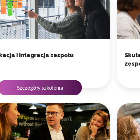
do spersonalizowania treści i reklam, aby oferować funkcje społeczności
 o tym, jak korzystasz z naszej witryny, udostępniamy partnerom społecz
ą połączyć te informacje z innymi danymi otrzymanymi od Ciebie lub uzy
acja i integracja zespołu
Skut
zesp
Szczegóły szkolenia
kluczowe znaczenie dla podstawowych funkcji witryny i witryna nie będzi
okie nie przechowują żadnych danych umożliwiających identyfikację osoby
rencji umożliwiają stronie zapamiętanie informacji, które zmieniają wyglą
gion, w którym znajduje się użytkownik.