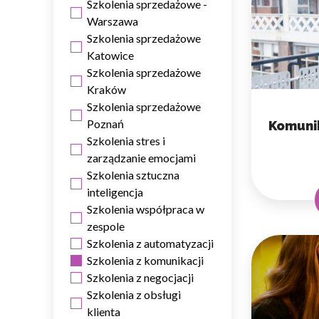
Szkolenia sprzedażowe -
Warszawa
Szkolenia sprzedażowe
Katowice
Szkolenia sprzedażowe
Kraków
Wykorzystujemy pliki cookie 
Szkolenia sprzedażowe
naszej witrynie. Informacje
analitycznym. Partnerzy mog
Poznań
Komunik
z ich usług.
Szkolenia stres i
zarządzanie emocjami
Szkolenia sztuczna
Niezbędne
inteligencja
Niezbędne pliki cookie mają 
Szkolenia współpraca w
sposób bez nich. Te pliki co
zespole
Szkolenia z automatyzacji
Preferencje
Szkolenia z komunikacji
Szkolenia z negocjacji
Pliki cookie dotyczące prefe
Szkolenia z obsługi
np. preferowany język lub re
klienta