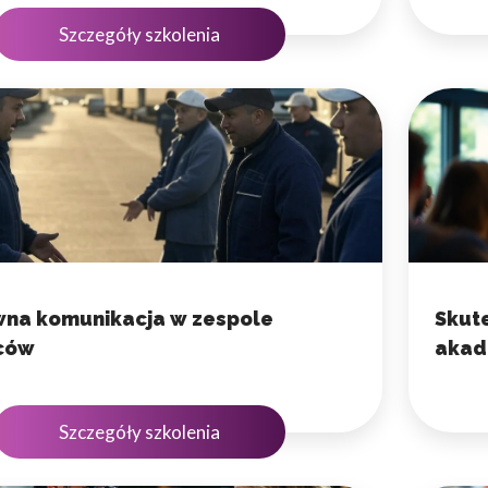
Szczegóły szkolenia
wna komunikacja w zespole
Skut
ców
akad
Szczegóły szkolenia