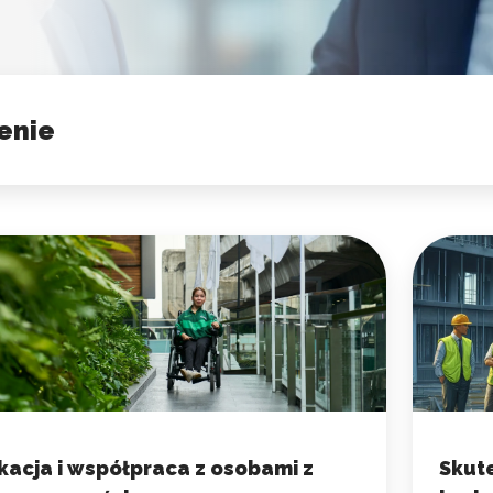
acja i współpraca z osobami z
Skut