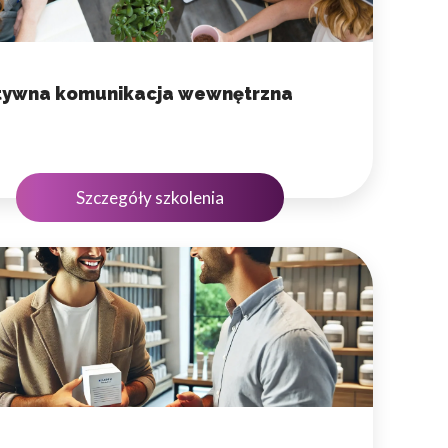
 użytkownicy zachowują się
tywna komunikacja wewnętrzna
 Celem jest wyświetlanie
e dla wydawców i
Szczegóły szkolenia
ególnych ciasteczek.
eptuj wszystko