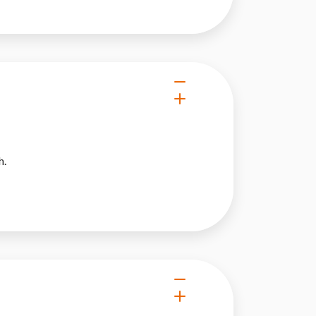
owe i analizować ruch w
nościowym, reklamowym i
skanymi podczas korzystania
h.
e działać w zamierzony
.
d lub funkcjonowanie strony,