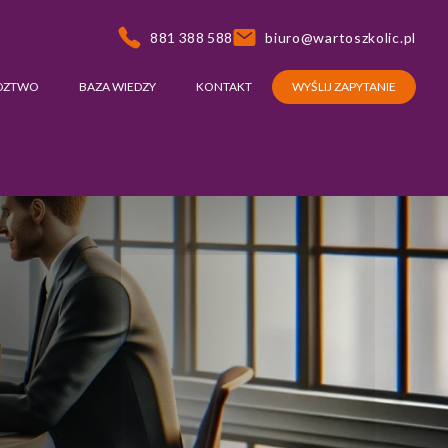
881 388 588
biuro@wartoszkolic.pl
DZTWO
BAZA WIEDZY
KONTAKT
WYŚLIJ ZAPYTANIE