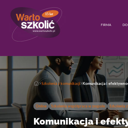
15 lat
FIRMA
DO
Szkolenia z komunikacji
Komunikacja i efektywno
Online
Szkolenia współpraca w zespole
Szkolenia 
Komunikacja i efekt