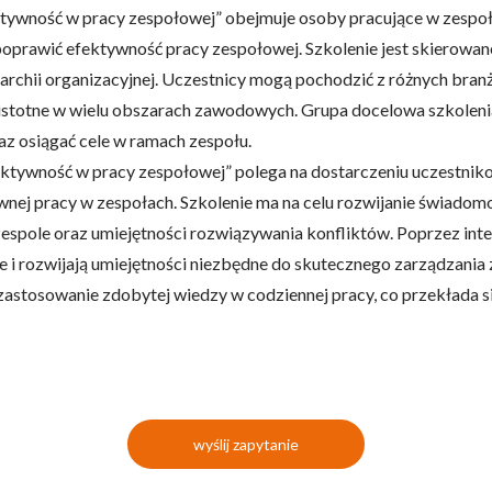
ktywność w pracy zespołowej” obejmuje osoby pracujące w zespo
 poprawić efektywność pracy zespołowej. Szkolenie jest skierow
archii organizacyjnej. Uczestnicy mogą pochodzić z różnych branż
istotne w wielu obszarach zawodowych. Grupa docelowa szkolenia
az osiągać cele w ramach zespołu.
ktywność w pracy zespołowej” polega na dostarczeniu uczestniko
wnej pracy w zespołach. Szkolenie ma na celu rozwijanie świadom
spole oraz umiejętności rozwiązywania konfliktów. Poprzez inter
 i rozwijają umiejętności niezbędne do skutecznego zarządzania
zastosowanie zdobytej wiedzy w codziennej pracy, co przekłada s
wyślij zapytanie