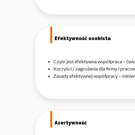
Efektywność osobista
Wykorzystujemy pliki cookie 
naszej witrynie. Informacje
analitycznym. Partnerzy mog
z ich usług.
Czym jest efektywna współpraca – ćwicz
Korzyści / zagrożenia dla firmy i prac
Niezbędne
Zasady efektywnej współpracy – miniw
Niezbędne pliki cookie mają 
sposób bez nich. Te pliki co
Preferencje
Pliki cookie dotyczące prefe
Asertywność
np. preferowany język lub re