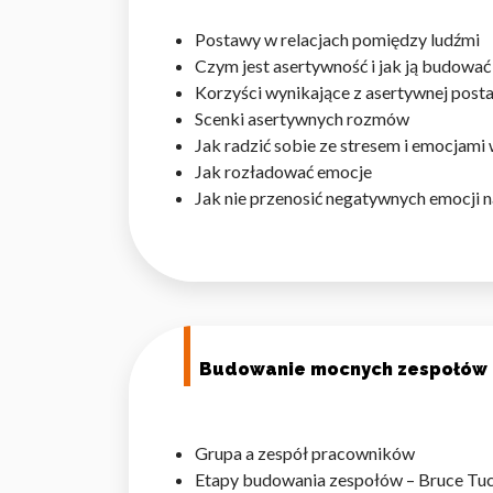
Statystyka
Postawy w relacjach pomiędzy ludźmi
Czym jest asertywność i jak ją budować
Statystyczne pliki cookie p
na stronie, gromadząc i zgła
Korzyści wynikające z asertywnej pos
Scenki asertywnych rozmów
Jak radzić sobie ze stresem i emocjam
Marketing
Jak rozładować emocje
Marketingowe pliki cookie s
Jak nie przenosić negatywnych emocji 
reklam, które są istotne i 
reklamodawców strony trzec
Nieklasyfikowane
Nieklasyfikowane pliki cooki
Budowanie mocnych zespołów
Odrzuć
Grupa a zespół pracowników
Etapy budowania zespołów – Bruce T