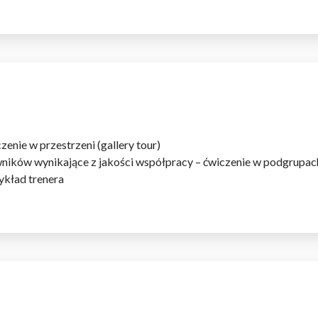
do spersonalizowania treści i reklam, aby oferować funkcje społeczności
 o tym, jak korzystasz z naszej witryny, udostępniamy partnerom społecz
ą połączyć te informacje z innymi danymi otrzymanymi od Ciebie lub uzy
enie w przestrzeni (gallery tour)
owników wynikające z jakości współpracy – ćwiczenie w podgrupac
ykład trenera
kluczowe znaczenie dla podstawowych funkcji witryny i witryna nie będzi
okie nie przechowują żadnych danych umożliwiających identyfikację osoby
rencji umożliwiają stronie zapamiętanie informacji, które zmieniają wyglą
gion, w którym znajduje się użytkownik.