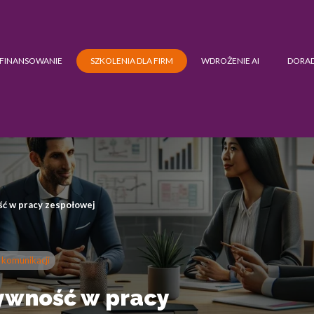
FINANSOWANIE
SZKOLENIA DLA FIRM
WDROŻENIE AI
DORA
ść w pracy zespołowej
z komunikacji
ywność w pracy