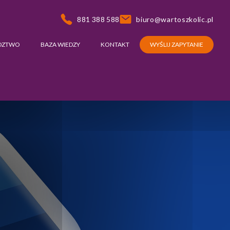
881 388 588
biuro@wartoszkolic.pl
DZTWO
BAZA WIEDZY
KONTAKT
WYŚLIJ ZAPYTANIE