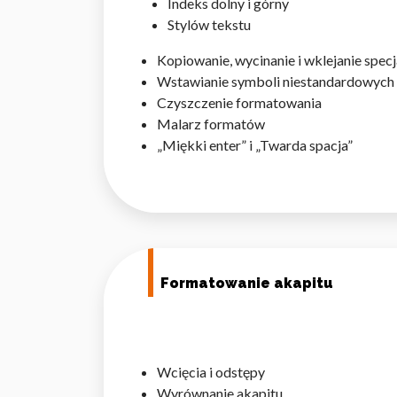
Indeks dolny i górny
Stylów tekstu
Kopiowanie, wycinanie i wklejanie specj
Wstawianie symboli niestandardowych
Czyszczenie formatowania
Wykorzystujemy pliki cookie 
Malarz formatów
naszej witrynie. Informacje
„Miękki enter” i „Twarda spacja”
analitycznym. Partnerzy mog
z ich usług.
Niezbędne
Niezbędne pliki cookie mają 
sposób bez nich. Te pliki co
Formatowanie akapitu
Preferencje
Pliki cookie dotyczące prefe
np. preferowany język lub re
Wcięcia i odstępy
Wyrównanie akapitu