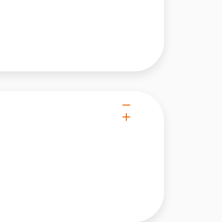
 użytkownicy zachowują się
 Celem jest wyświetlanie
e dla wydawców i
ególnych ciasteczek.
eptuj wszystko