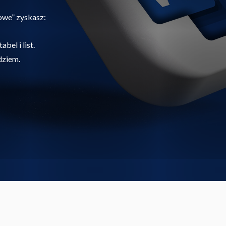
owe” zyskasz:
bel i list.
dziem.