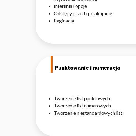
Interlinia i opcje
Statystyka
Odstępy przed i po akapicie
Statystyczne pliki cookie p
Paginacja
na stronie, gromadząc i zgła
Marketing
Marketingowe pliki cookie s
reklam, które są istotne i 
reklamodawców strony trzec
Punktowanie i numeracja
Nieklasyfikowane
Nieklasyfikowane pliki cooki
Tworzenie list punktowych
Tworzenie list numerowych
Odrzuć
Tworzenie niestandardowych list