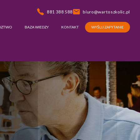
881 388 588
biuro@wartoszkolic.pl
DZTWO
BAZA WIEDZY
KONTAKT
WYŚLIJ ZAPYTANIE