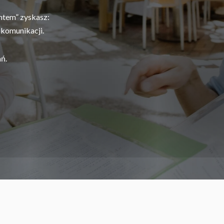
ntem” zyskasz:
 komunikacji.
ń.