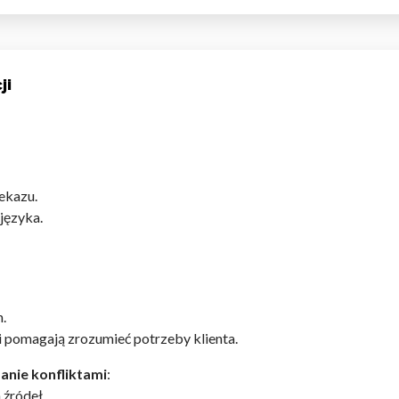
omagają właścicielem stron internetowych zrozumieć, w jaki sposób różni
szając anonimowe informacje.
ji
tosowane są w celu śledzenia użytkowników na stronach internetowych.
interesujące dla poszczególnych użytkowników i tym samym bardziej cenn
iej.
ekazu.
języka.
e, to pliki, które są w procesie klasyfikowania, wraz z dostawcami poszcz
.
Zapisz moje preferencje
Akc
 pomagają zrozumieć potrzeby klienta.
anie konfliktami
:
 źródeł.