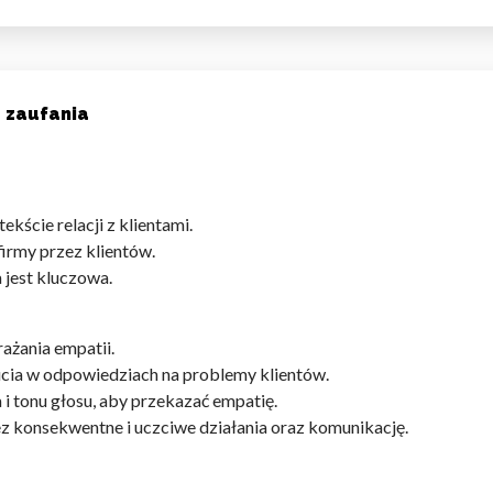
 zaufania
do spersonalizowania treści i reklam, aby oferować funkcje społeczności
 o tym, jak korzystasz z naszej witryny, udostępniamy partnerom społecz
ą połączyć te informacje z innymi danymi otrzymanymi od Ciebie lub uzy
tekście relacji z klientami.
irmy przez klientów.
 jest kluczowa.
kluczowe znaczenie dla podstawowych funkcji witryny i witryna nie będzi
okie nie przechowują żadnych danych umożliwiających identyfikację osoby
ażania empatii.
cia w odpowiedziach na problemy klientów.
i tonu głosu, aby przekazać empatię.
z konsekwentne i uczciwe działania oraz komunikację.
rencji umożliwiają stronie zapamiętanie informacji, które zmieniają wyglą
gion, w którym znajduje się użytkownik.