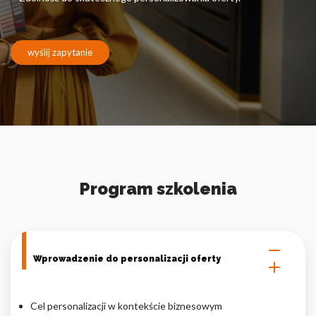
Pliki cookie dotyczące preferencji umożliwiają stronie
zapamiętanie informacji, które zmieniają wygląd lub
funkcjonowanie strony, np. preferowany język lub region, w
którym znajduje się użytkownik.
wyślij zapytanie
Statystyka
Statystyczne pliki cookie pomagają właścicielem stron
internetowych zrozumieć, w jaki sposób różni użytkownicy
zachowują się na stronie, gromadząc i zgłaszając anonimowe
informacje.
Program szkolenia
Marketing
Marketingowe pliki cookie stosowane są w celu śledzenia
użytkowników na stronach internetowych. Celem jest
wyświetlanie reklam, które są istotne i interesujące dla
poszczególnych użytkowników i tym samym bardziej cenne dla
Wprowadzenie do personalizacji oferty
wydawców i reklamodawców strony trzeciej.
Cel personalizacji w kontekście biznesowym
Nieklasyfikowane