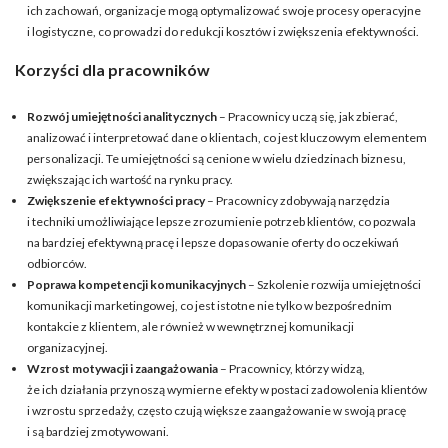
ich zachowań, organizacje mogą optymalizować swoje procesy operacyjne
i logistyczne, co prowadzi do redukcji kosztów i zwiększenia efektywności.
Korzyści dla pracowników
Rozwój umiejętności analitycznych
– Pracownicy uczą się, jak zbierać,
analizować i interpretować dane o klientach, co jest kluczowym elementem
personalizacji. Te umiejętności są cenione w wielu dziedzinach biznesu,
zwiększając ich wartość na rynku pracy.
Zwiększenie efektywności pracy
– Pracownicy zdobywają narzędzia
i techniki umożliwiające lepsze zrozumienie potrzeb klientów, co pozwala
na bardziej efektywną pracę i lepsze dopasowanie oferty do oczekiwań
odbiorców.
Poprawa kompetencji komunikacyjnych
– Szkolenie rozwija umiejętności
komunikacji marketingowej, co jest istotne nie tylko w bezpośrednim
kontakcie z klientem, ale również w wewnętrznej komunikacji
organizacyjnej.
Wzrost motywacji i zaangażowania
– Pracownicy, którzy widzą,
że ich działania przynoszą wymierne efekty w postaci zadowolenia klientów
i wzrostu sprzedaży, często czują większe zaangażowanie w swoją pracę
i są bardziej zmotywowani.