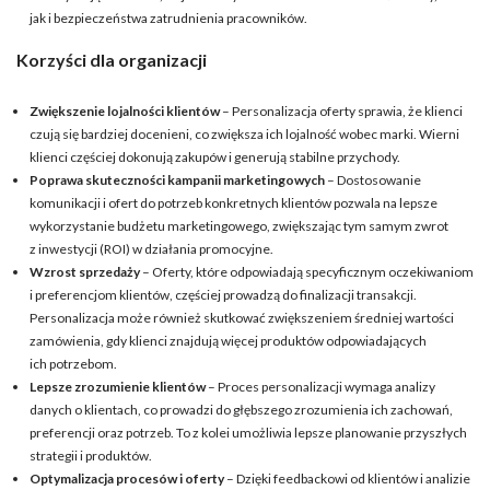
jak i bezpieczeństwa zatrudnienia pracowników.
Korzyści dla organizacji
Zwiększenie lojalności klientów
– Personalizacja oferty sprawia, że klienci
czują się bardziej docenieni, co zwiększa ich lojalność wobec marki. Wierni
klienci częściej dokonują zakupów i generują stabilne przychody.
Poprawa skuteczności kampanii marketingowych
– Dostosowanie
komunikacji i ofert do potrzeb konkretnych klientów pozwala na lepsze
wykorzystanie budżetu marketingowego, zwiększając tym samym zwrot
z inwestycji (ROI) w działania promocyjne.
Wzrost sprzedaży
– Oferty, które odpowiadają specyficznym oczekiwaniom
i preferencjom klientów, częściej prowadzą do finalizacji transakcji.
Personalizacja może również skutkować zwiększeniem średniej wartości
zamówienia, gdy klienci znajdują więcej produktów odpowiadających
ich potrzebom.
Lepsze zrozumienie klientów
– Proces personalizacji wymaga analizy
danych o klientach, co prowadzi do głębszego zrozumienia ich zachowań,
preferencji oraz potrzeb. To z kolei umożliwia lepsze planowanie przyszłych
strategii i produktów.
Optymalizacja procesów i oferty
– Dzięki feedbackowi od klientów i analizie