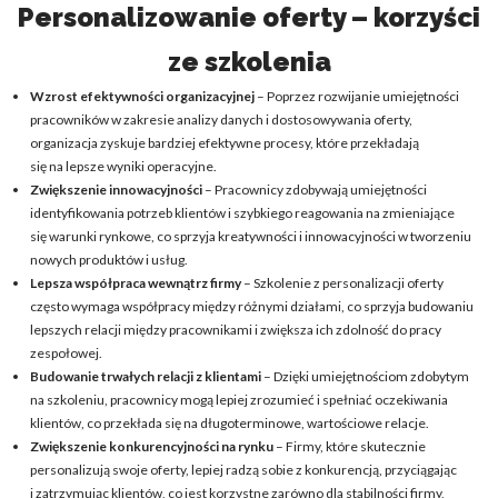
Personalizowanie oferty – korzyści
ze szkolenia
Wzrost efektywności organizacyjnej
– Poprzez rozwijanie umiejętności
pracowników w zakresie analizy danych i dostosowywania oferty,
organizacja zyskuje bardziej efektywne procesy, które przekładają
się na lepsze wyniki operacyjne.
Zwiększenie innowacyjności
– Pracownicy zdobywają umiejętności
identyfikowania potrzeb klientów i szybkiego reagowania na zmieniające
się warunki rynkowe, co sprzyja kreatywności i innowacyjności w tworzeniu
nowych produktów i usług.
Lepsza współpraca wewnątrz firmy
– Szkolenie z personalizacji oferty
często wymaga współpracy między różnymi działami, co sprzyja budowaniu
lepszych relacji między pracownikami i zwiększa ich zdolność do pracy
zespołowej.
Budowanie trwałych relacji z klientami
– Dzięki umiejętnościom zdobytym
na szkoleniu, pracownicy mogą lepiej zrozumieć i spełniać oczekiwania
klientów, co przekłada się na długoterminowe, wartościowe relacje.
Zwiększenie konkurencyjności na rynku
– Firmy, które skutecznie
personalizują swoje oferty, lepiej radzą sobie z konkurencją, przyciągając
i zatrzymując klientów, co jest korzystne zarówno dla stabilności firmy,