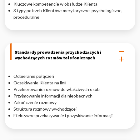
Kluczowe kompetencje w obsłudze Klienta
Nieklasyfikowane pliki cookie, to pliki, które są w procesie
3 typy potrzeb Klientów: merytoryczne, psychologiczne,
klasyfikowania, wraz z dostawcami poszczególnych ciasteczek.
proceduralne
Odrzuć
Zapisz moje preferencje
Standardy prowadzenia przychodzących i
wychodzących rozmów telefonicznych
Akceptuj wszystko
Odbieranie połączeń
Oczekiwanie Klienta na linii
Przekierowanie rozmów do właściwych osób
Przyjmowanie informacji dla nieobecnych
Zakończenie rozmowy
Struktura rozmowy wychodzącej
Efektywne przekazywanie i pozyskiwanie informacji