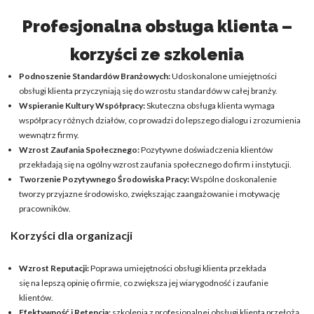
Profesjonalna obsługa klienta –
korzyści ze szkolenia
Podnoszenie Standardów Branżowych:
Udoskonalone umiejętności
obsługi klienta przyczyniają się do wzrostu standardów w całej branży.
Wspieranie Kultury Współpracy:
Skuteczna obsługa klienta wymaga
współpracy różnych działów, co prowadzi do lepszego dialogu i zrozumienia
wewnątrz firmy.
Wzrost Zaufania Społecznego:
Pozytywne doświadczenia klientów
przekładają się na ogólny wzrost zaufania społecznego do firm i instytucji.
Tworzenie Pozytywnego Środowiska Pracy:
Wspólne doskonalenie
tworzy przyjazne środowisko, zwiększając zaangażowanie i motywację
pracowników.
Korzyści dla organizacji
Wzrost Reputacji:
Poprawa umiejętności obsługi klienta przekłada
się na lepszą opinię o firmie, co zwiększa jej wiarygodność i zaufanie
klientów.
Efektywność i Retencja:
szkolenia z profesjonalnej obsługi klienta przełożą