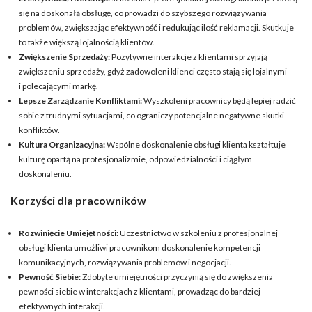
się na doskonałą obsługę, co prowadzi do szybszego rozwiązywania
problemów, zwiększając efektywność i redukując ilość reklamacji. Skutkuje
to także większą lojalnością klientów.
Zwiększenie Sprzedaży:
Pozytywne interakcje z klientami sprzyjają
zwiększeniu sprzedaży, gdyż zadowoleni klienci często stają się lojalnymi
i polecającymi markę.
Lepsze Zarządzanie Konfliktami:
Wyszkoleni pracownicy będą lepiej radzić
sobie z trudnymi sytuacjami, co ograniczy potencjalne negatywne skutki
konfliktów.
Kultura Organizacyjna:
Wspólne doskonalenie obsługi klienta kształtuje
kulturę opartą na profesjonalizmie, odpowiedzialności i ciągłym
doskonaleniu.
Korzyści dla pracowników
Rozwinięcie Umiejętności:
Uczestnictwo w szkoleniu z profesjonalnej
obsługi klienta umożliwi pracownikom doskonalenie kompetencji
komunikacyjnych, rozwiązywania problemów i negocjacji.
Pewność Siebie:
Zdobyte umiejętności przyczynią się do zwiększenia
pewności siebie w interakcjach z klientami, prowadząc do bardziej
efektywnych interakcji.