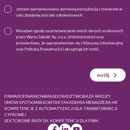
Jestem zainteresowany darmową konsultacją z trenerem w
celu zbadania potrzeb szkoleniowych.
Wyrażam zgodę na przetwarzanie moich danych osobowych
przez Warto Szkolić Sp. z o.o. (Administrator) oraz
potwierdzam, że zapoznałem/am się z
Klauzulą Informacyjną
oraz
Polityką Prywatności
i akceptuję ich treść.
wyślij
FIRMA
DOFINANSOWANIA
DORADZTWO
BAZA WIEDZY
UMÓW SPOTKANIE
KONTAKT
AKADEMIA MENADŻERA HR
KOMPETENCJE Z AUTOMATYZACJI DLA TRANSFORMACJI
CYFROWEJ
SEKTOROWE RADY DS. KOMPETENCJI DLA FIRM