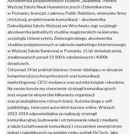
Absolwentka podyplomowych studiów „Akademia Trenera”
Wyższej Szkoły Nauk Humanistycznych i Dziennikarstwa
w Poznaniu; licencjat z zakresu Public Relations, wizerunku firmy
i instytucji, projektowania komunikacji – absolwentka
Dolnośląskiej Szkoły Wyższej we Wrocławiu; mgr socjologii –
absolwentka jednolitych studiów magisterskich na kierunku
socjologia Uniwersytetu Zielonogórskiego, absolwentka
studiów podyplomowych w zakresie marketingu internetowego
w Wyższej Szkole Bankowej w Poznaniu. 15 lat doświadczenia,
zrealizowanych ponad 13 000 h szkoleniowych i 4000h
doradczych.
Od ponad 14 lat praktyk biznesu i trener działający w obszarze
kompetencji psychospołecznych oraz komunikacji
marketingowej. CEO/ wydawca oraz autorka książek i ebooków.
Na swoim koncie ma stworzenie strategii komunikacyjnych
oraz wsparcie eksperckie kilkunastu organizacji
oraz przedsiębiorstw różnych branż. Autorka bloga o self-
publishingu, twórczyni autorskich kursów online. W latach
2013-2014 odpowiedzialna za realizację strategii
komunikacyjnej, budowanie i utrzymywanie relacji z mediami,
a także kształtowanie komunikacji z otoczeniem zewnętrznym
jednej z największych na polskim rynku spółek FinTech. Jako