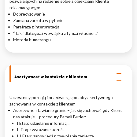
pozwalających na radzenie sobie z obiekcjami Klienta
reklamacyjnego:
Doprecyzowanie
Zamiana zarzutu w pytanie
Parafraza z interpretacją
“Tak i dlatego…i w związku z tym…i właśnie…”
Metoda bumerangu
Asertywność w kontakcie z klientem
Uczestnicy poznają i przećwiczą sposoby asertywnego
zachowania w kontakcie z klientem
Asertywne stawianie granic – jak się zachować gdy Klient
nas atakuje – procedury Pameli Butler:
I Etap: udzielanie informacji.
II Etap: wyrażanie uczuć.
III Etap: zapowiedź przywołania zaplecza.