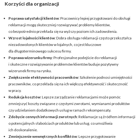
Korzyści dla organizacji
Poprawa satysfakcji klientów
: Pracownicy lepiej przygotowani do obsługi
reklamacji mogą skuteczniej rozwiązywać problemy klientów,
co bezpośrednio przekłada się na wyższy poziom ich zadowolenia.
Wzrost lojalności klientów
: Dobra obsługa reklamacji często przekształca
niezadowolonych klientów w lojalnych, co jest kluczowe
dla długoterminowego sukcesu firmy.
Poprawa wizerunku firmy
: Profesjonalne podejście do reklamacji
i skuteczne rozwiązywanie problemów klientów buduje pozytywny
wizerunek firmy na rynku.
Zwiększenie efektywności pracowników
: Szkolenie podnosi umiejętności
pracowników, co przekłada się na ich większą efektywność i skuteczność
w pracy.
Redukcja kosztów
: Lepsze zarządzanie reklamacjami może pomóc
zmniejszyć koszty związane z częstymi zwrotami, wymianami produktów
czy udzielaniem dodatkowych usług w ramach rekompensaty.
Zdobycie cennych informacji zwrotnych
: Reklamacje są źródłem informacji
o potencjalnych słabościach produktów lub usług, co umożliwia
ich doskonalenie.
Zmniejszenie wewnętrznych konfliktów
: Lepsze przygotowanie