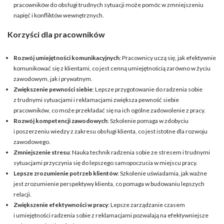
pracowników do obsługi trudnych sytuacji może pomóc w zmniejszeniu
napięć i konfliktów wewnętrznych.
Korzyści dla pracowników
Rozwój umiejętności komunikacyjnych
: Pracownicy uczą się, jak efektywnie
komunikować się z klientami, co jest cenną umiejętnością zarówno w życiu
zawodowym, jak i prywatnym.
Zwiększenie pewności siebie
: Lepsze przygotowanie do radzenia sobie
z trudnymi sytuacjami i reklamacjami zwiększa pewność siebie
pracowników, co może przekładać się na ich ogólne zadowolenie z pracy.
Rozwój kompetencji zawodowych
: Szkolenie pomaga w zdobyciu
i poszerzeniu wiedzy z zakresu obsługi klienta, co jest istotne dla rozwoju
zawodowego.
Zmniejszenie stresu
: Nauka technik radzenia sobie ze stresem i trudnymi
sytuacjami przyczynia się do lepszego samopoczucia w miejscu pracy.
Lepsze zrozumienie potrzeb klientów
: Szkolenie uświadamia, jak ważne
jest zrozumienie perspektywy klienta, co pomaga w budowaniu lepszych
relacji.
Zwiększenie efektywności w pracy
: Lepsze zarządzanie czasem
i umiejętności radzenia sobie z reklamacjami pozwalają na efektywniejsze