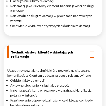
Dlaczego nie lubimy reklamacji?
Reklamacji jako kluczowy element badania jakości obsługi
Nieklasyfikowane pliki cookie, to pliki, które są w procesie
Klientów
klasyfikowania, wraz z dostawcami poszczególnych ciasteczek.
Rola działu obsługi reklamacji w procesach naprawczych
w firmie
Omówienie wyników dotyczących składania reklamacji
Odrzuć
Zapisz moje preferencje
Akceptuj wszystko
Techniki obsługi klientów składających
reklamacje
Uczestnicy poznają techniki, które pozwolą na skuteczną
komunikacje z Klientem podczas procesu reklamacyjnego
Oddziel fakty od emocji;
Aktywne słuchanie – słuchając słyszeć;
Inne narzędzia kontroli rozmowy – parafraza, klaryfikacja,
pytania + intencje;
Przejmowanie odpowiedzialności – czyli kto, za co i kiedy
będzie odpowiedzialny.