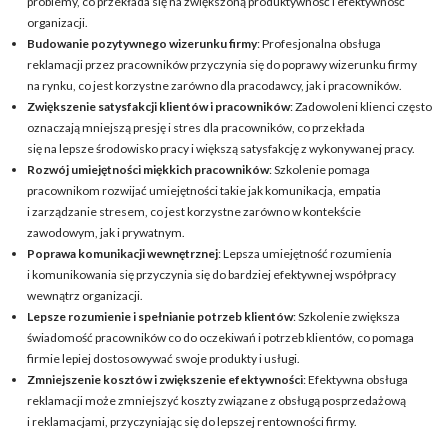
problemy, co przekłada się na zwiększoną produktywność i efektywność
organizacji.
Budowanie pozytywnego wizerunku firmy
: Profesjonalna obsługa
reklamacji przez pracowników przyczynia się do poprawy wizerunku firmy
na rynku, co jest korzystne zarówno dla pracodawcy, jak i pracowników.
Zwiększenie satysfakcji klientów i pracowników
: Zadowoleni klienci często
oznaczają mniejszą presję i stres dla pracowników, co przekłada
się na lepsze środowisko pracy i większą satysfakcję z wykonywanej pracy.
Rozwój umiejętności miękkich pracowników
: Szkolenie pomaga
pracownikom rozwijać umiejętności takie jak komunikacja, empatia
i zarządzanie stresem, co jest korzystne zarówno w kontekście
zawodowym, jak i prywatnym.
Poprawa komunikacji wewnętrznej
: Lepsza umiejętność rozumienia
i komunikowania się przyczynia się do bardziej efektywnej współpracy
wewnątrz organizacji.
Lepsze rozumienie i spełnianie potrzeb klientów
: Szkolenie zwiększa
świadomość pracowników co do oczekiwań i potrzeb klientów, co pomaga
firmie lepiej dostosowywać swoje produkty i usługi.
Zmniejszenie kosztów i zwiększenie efektywności
: Efektywna obsługa
reklamacji może zmniejszyć koszty związane z obsługą posprzedażową
i reklamacjami, przyczyniając się do lepszej rentowności firmy.