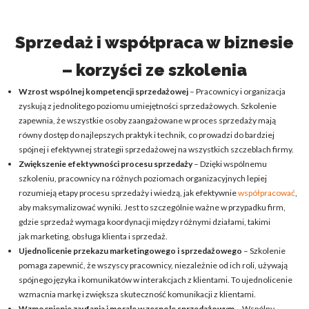
Sprzedaż i współpraca w biznesie
– korzyści ze szkolenia
Wzrost wspólnej kompetencji sprzedażowej
– Pracownicy i organizacja
zyskują z jednolitego poziomu umiejętności sprzedażowych. Szkolenie
zapewnia, że wszystkie osoby zaangażowane w proces sprzedaży mają
równy dostęp do najlepszych praktyk i technik, co prowadzi do bardziej
spójnej i efektywnej strategii sprzedażowej na wszystkich szczeblach firmy.
Zwiększenie efektywności procesu sprzedaży
– Dzięki wspólnemu
szkoleniu, pracownicy na różnych poziomach organizacyjnych lepiej
rozumieją etapy procesu sprzedaży i wiedzą, jak efektywnie
współpracować
,
aby maksymalizować wyniki. Jest to szczególnie ważne w przypadku firm,
gdzie sprzedaż wymaga koordynacji między różnymi działami, takimi
jak marketing, obsługa klienta i sprzedaż.
Ujednolicenie przekazu marketingowego i sprzedażowego
– Szkolenie
pomaga zapewnić, że wszyscy pracownicy, niezależnie od ich roli, używają
spójnego języka i komunikatów w interakcjach z klientami. To ujednolicenie
wzmacnia markę i zwiększa skuteczność komunikacji z klientami.
Wzmocnienie zaufania i morale w zespole sprzedażowym
– Wspólny