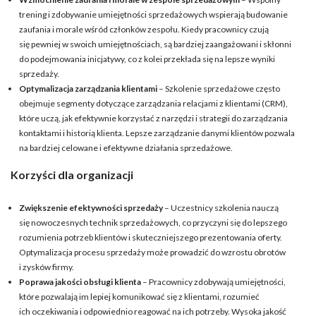
trening i zdobywanie umiejętności sprzedażowych wspierają budowanie
zaufania i morale wśród członków zespołu. Kiedy pracownicy czują
się pewniej w swoich umiejętnościach, są bardziej zaangażowani i skłonni
do podejmowania inicjatywy, co z kolei przekłada się na lepsze wyniki
sprzedaży.
Optymalizacja zarządzania klientami
– Szkolenie sprzedażowe często
obejmuje segmenty dotyczące zarządzania relacjami z klientami (CRM),
które uczą, jak efektywnie korzystać z narzędzi i strategii do zarządzania
kontaktami i historią klienta. Lepsze zarządzanie danymi klientów pozwala
na bardziej celowane i efektywne działania sprzedażowe.
Korzyści dla organizacji
Zwiększenie efektywności sprzedaży
– Uczestnicy szkolenia nauczą
się nowoczesnych technik sprzedażowych, co przyczyni się do lepszego
rozumienia potrzeb klientów i skuteczniejszego prezentowania oferty.
Optymalizacja procesu sprzedaży może prowadzić do wzrostu obrotów
i zysków firmy.
Poprawa jakości obsługi klienta
– Pracownicy zdobywają umiejętności,
które pozwalają im lepiej komunikować się z klientami, rozumieć
ich oczekiwania i odpowiednio reagować na ich potrzeby. Wysoka jakość