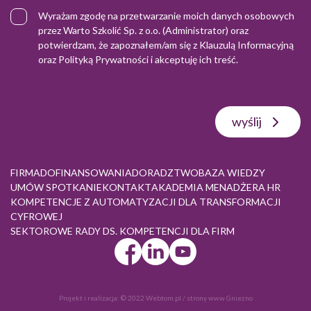
Wyrażam zgodę na przetwarzanie moich danych osobowych
przez Warto Szkolić Sp. z o.o. (Administrator) oraz
potwierdzam, że zapoznałem/am się z
Klauzulą Informacyjną
oraz
Polityką Prywatności
i akceptuję ich treść.
wyślij
FIRMA
DOFINANSOWANIA
DORADZTWO
BAZA WIEDZY
UMÓW SPOTKANIE
KONTAKT
AKADEMIA MENADŻERA HR
KOMPETENCJE Z AUTOMATYZACJI DLA TRANSFORMACJI
CYFROWEJ
SEKTOROWE RADY DS. KOMPETENCJI DLA FIRM
Projekt i realizacja:
© 2022 Webtom.pl
/
strony www Gniezno