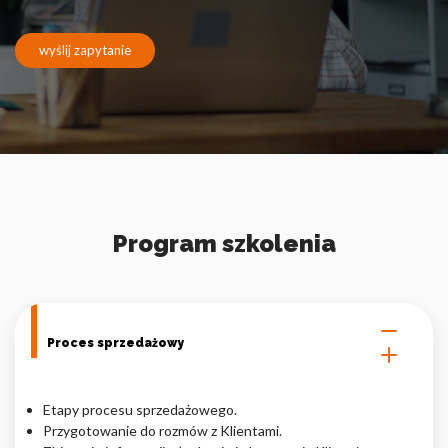
Pliki cookie dotyczące preferencji umożliwiają stronie
zapamiętanie informacji, które zmieniają wygląd lub
funkcjonowanie strony, np. preferowany język lub region, w
wyślij zapytanie
którym znajduje się użytkownik.
Statystyka
Statystyczne pliki cookie pomagają właścicielem stron
internetowych zrozumieć, w jaki sposób różni użytkownicy
zachowują się na stronie, gromadząc i zgłaszając anonimowe
informacje.
Program szkolenia
Marketing
Marketingowe pliki cookie stosowane są w celu śledzenia
użytkowników na stronach internetowych. Celem jest
Proces sprzedażowy
wyświetlanie reklam, które są istotne i interesujące dla
poszczególnych użytkowników i tym samym bardziej cenne dla
wydawców i reklamodawców strony trzeciej.
Etapy procesu sprzedażowego.
Przygotowanie do rozmów z Klientami.
Nieklasyfikowane