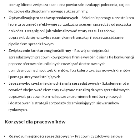
obsługi klienta zwiększa szanse na powtarzalne zakupy i polecenia, co jest
kluczowe dla długoterminowego sukcesu firmy.
Optymalizacja procesów sprzedażowych
– Szkolenie pomaga uczestnikom
lepiej zrozumieć i efektywnie zarządzać procesem sprzedaży od początku
do końca. Uczą się oni, jak minimalizować straty czasu i zasobów,
co przekłada się na szybsze zamykanie transakcji i lepsze zarządzanie
pipeline’em sprzedażowym.
Zwiększenie konkurencyjności firmy
– Rozwój umiejętności
sprzedażowych pracowników pozwala firmie wyróżnić się na tle konkurencji
poprzez oferowanie unikalnych rozwiązań dostosowanych
do indywidualnych potrzeb klientów. To z kolei przyciąga nowych klientów
i pomaga utrzymać istniejących.
Lepsze wykorzystanie danych i analiz sprzedażowych
– Szkolenie może
również obejmować elementy związane z analizą danych sprzedażowych,
co pozwala pracownikom na lepsze zrozumienie trendów rynkowych
i dostosowanie strategii sprzedaży do zmieniających się warunków
rynkowych.
Korzyści dla pracowników
Rozwój umiejętności sprzedażowych
– Pracownicy zdobywają nowe