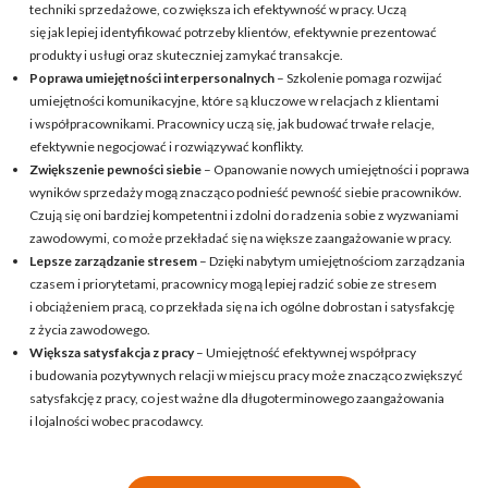
techniki sprzedażowe, co zwiększa ich efektywność w pracy. Uczą
się jak lepiej identyfikować potrzeby klientów, efektywnie prezentować
produkty i usługi oraz skuteczniej zamykać transakcje.
Poprawa umiejętności interpersonalnych
– Szkolenie pomaga rozwijać
umiejętności komunikacyjne, które są kluczowe w relacjach z klientami
i współpracownikami. Pracownicy uczą się, jak budować trwałe relacje,
efektywnie negocjować i rozwiązywać konflikty.
Zwiększenie pewności siebie
– Opanowanie nowych umiejętności i poprawa
wyników sprzedaży mogą znacząco podnieść pewność siebie pracowników.
Czują się oni bardziej kompetentni i zdolni do radzenia sobie z wyzwaniami
zawodowymi, co może przekładać się na większe zaangażowanie w pracy.
Lepsze zarządzanie stresem
– Dzięki nabytym umiejętnościom zarządzania
czasem i priorytetami, pracownicy mogą lepiej radzić sobie ze stresem
i obciążeniem pracą, co przekłada się na ich ogólne dobrostan i satysfakcję
z życia zawodowego.
Większa satysfakcja z pracy
– Umiejętność efektywnej współpracy
i budowania pozytywnych relacji w miejscu pracy może znacząco zwiększyć
satysfakcję z pracy, co jest ważne dla długoterminowego zaangażowania
i lojalności wobec pracodawcy.