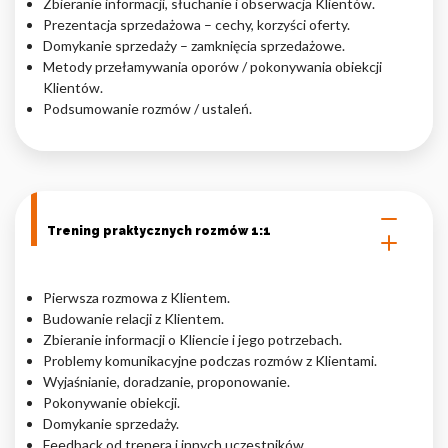
Zbieranie informacji, słuchanie i obserwacja Klientów.
Prezentacja sprzedażowa – cechy, korzyści oferty.
Nieklasyfikowane pliki cookie, to pliki, które są w procesie
Domykanie sprzedaży – zamknięcia sprzedażowe.
klasyfikowania, wraz z dostawcami poszczególnych ciasteczek.
Metody przełamywania oporów / pokonywania obiekcji
Klientów.
Podsumowanie rozmów / ustaleń.
Odrzuć
Zapisz moje preferencje
Akceptuj wszystko
Trening praktycznych rozmów 1:1
Pierwsza rozmowa z Klientem.
Budowanie relacji z Klientem.
Zbieranie informacji o Kliencie i jego potrzebach.
Problemy komunikacyjne podczas rozmów z Klientami.
Wyjaśnianie, doradzanie, proponowanie.
Pokonywanie obiekcji.
Domykanie sprzedaży.
Feedback od trenera i innych uczestników.