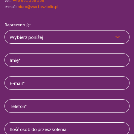
tel.:
+48 881 388 588
e-mail:
biuro@wartoszkolic.pl
Reprezentuję: