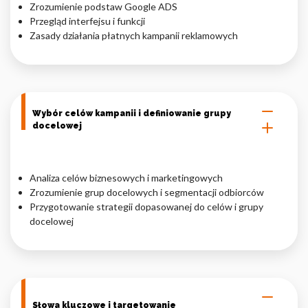
Zrozumienie podstaw Google ADS
Przegląd interfejsu i funkcji
Nieklasyfikowane pliki cookie, to pliki, które są w procesie
klasyfikowania, wraz z dostawcami poszczególnych ciasteczek.
Zasady działania płatnych kampanii reklamowych
Odrzuć
Zapisz moje preferencje
Wybór celów kampanii i definiowanie grupy
docelowej
Akceptuj wszystko
Analiza celów biznesowych i marketingowych
Zrozumienie grup docelowych i segmentacji odbiorców
Przygotowanie strategii dopasowanej do celów i grupy
docelowej
Słowa kluczowe i targetowanie