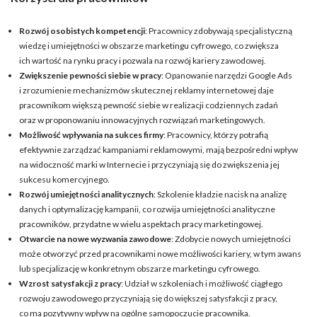
Rozwój osobistych kompetencji
: Pracownicy zdobywają specjalistyczną
wiedzę i umiejętności w obszarze marketingu cyfrowego, co zwiększa
ich wartość na rynku pracy i pozwala na rozwój kariery zawodowej.
Zwiększenie pewności siebie w pracy
: Opanowanie narzędzi Google Ads
i zrozumienie mechanizmów skutecznej reklamy internetowej daje
pracownikom większą pewność siebie w realizacji codziennych zadań
oraz w proponowaniu innowacyjnych rozwiązań marketingowych.
Możliwość wpływania na sukces firmy
: Pracownicy, którzy potrafią
efektywnie zarządzać kampaniami reklamowymi, mają bezpośredni wpływ
na widoczność marki w Internecie i przyczyniają się do zwiększenia jej
sukcesu komercyjnego.
Rozwój umiejętności analitycznych
: Szkolenie kładzie nacisk na analizę
danych i optymalizację kampanii, co rozwija umiejętności analityczne
pracowników, przydatne w wielu aspektach pracy marketingowej.
Otwarcie na nowe wyzwania zawodowe
: Zdobycie nowych umiejętności
może otworzyć przed pracownikami nowe możliwości kariery, w tym awans
lub specjalizację w konkretnym obszarze marketingu cyfrowego.
Wzrost satysfakcji z pracy
: Udział w szkoleniach i możliwość ciągłego
rozwoju zawodowego przyczyniają się do większej satysfakcji z pracy,
co ma pozytywny wpływ na ogólne samopoczucie pracownika.