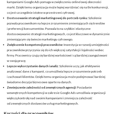
kampaniami Google Ads pomaga w zwiększeniu online’owej obecności
marki. Dzięki temu organizacja może lepiej wyróżniać się na tle konkurencji,
co jest szczególnie istotne w przestrzeni cyfrowej.
Dostosowanie strategii marketingowej do potrzeb rynku
: Szkolenie
pozwala pracownikom na lepsze zrozumienie zmieniających się trendów
i preferencji konsumentów. Pozwala to na szybkie i elastyczne
dostosowywanie strategii marketingowych, co jest kluczowe w dynamicznie
zmieniającym się świecie marketingu cyfrowego.
Zwiększenie kompetencji pracowników
: Inwestycja w rozwój umiejętności
pracowników przyczynia się do ich większej satysfakcji i lojalności wobec
firmy. Pracownicy czują się bardziej wartościowi i są bardziej zaangażowani
w swoją pracę.
Lepsze wykorzystanie danych i analiz
: Szkolenie uczy, jak efektywnie
analizować dane z kampanii, co umożliwia lepsze zrozumienie potrzeb
i zachowań klientów. Dzięki temu organizacja może podejmować bardziej
świadome decyzje biznesowe oparte na danych.
Zmniejszenie zależności od zewnętrznych agencji
: Posiadanie
wewnętrznych kompetencji w zakresie Google Ads umożliwia organizacji
większą kontrolę nad swoimi kampaniami i zmniejsza zależność
od zewnętrznych dostawców usług marketingowych.
Korzyści dla pracowników