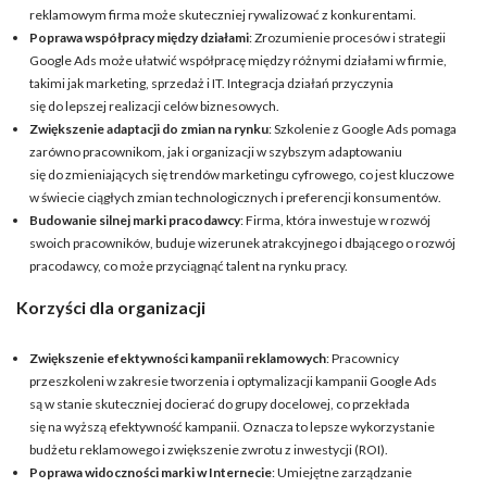
reklamowym firma może skuteczniej rywalizować z konkurentami.
Poprawa współpracy między działami
: Zrozumienie procesów i strategii
Google Ads może ułatwić współpracę między różnymi działami w firmie,
takimi jak marketing, sprzedaż i IT. Integracja działań przyczynia
się do lepszej realizacji celów biznesowych.
Zwiększenie adaptacji do zmian na rynku
: Szkolenie z Google Ads pomaga
zarówno pracownikom, jak i organizacji w szybszym adaptowaniu
się do zmieniających się trendów marketingu cyfrowego, co jest kluczowe
w świecie ciągłych zmian technologicznych i preferencji konsumentów.
Budowanie silnej marki pracodawcy
: Firma, która inwestuje w rozwój
swoich pracowników, buduje wizerunek atrakcyjnego i dbającego o rozwój
pracodawcy, co może przyciągnąć talent na rynku pracy.
Korzyści dla organizacji
Zwiększenie efektywności kampanii reklamowych
: Pracownicy
przeszkoleni w zakresie tworzenia i optymalizacji kampanii Google Ads
są w stanie skuteczniej docierać do grupy docelowej, co przekłada
się na wyższą efektywność kampanii. Oznacza to lepsze wykorzystanie
budżetu reklamowego i zwiększenie zwrotu z inwestycji (ROI).
Poprawa widoczności marki w Internecie
: Umiejętne zarządzanie