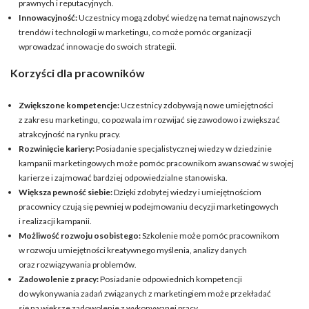
prawnych i reputacyjnych.
Innowacyjność
:
Uczestnicy mogą zdobyć wiedzę na temat najnowszych
trendów i technologii w marketingu, co może pomóc organizacji
wprowadzać innowacje do swoich strategii.
Korzyści dla pracowników
Zwiększone kompetencje
:
Uczestnicy zdobywają nowe umiejętności
z zakresu marketingu, co pozwala im rozwijać się zawodowo i zwiększać
atrakcyjność na rynku pracy.
Rozwinięcie kariery
:
Posiadanie specjalistycznej wiedzy w dziedzinie
kampanii marketingowych może pomóc pracownikom awansować w swojej
karierze i zajmować bardziej odpowiedzialne stanowiska.
Większa pewność siebie
:
Dzięki zdobytej wiedzy i umiejętnościom
pracownicy czują się pewniej w podejmowaniu decyzji marketingowych
i realizacji kampanii.
Możliwość rozwoju osobistego
:
Szkolenie może pomóc pracownikom
w rozwoju umiejętności kreatywnego myślenia, analizy danych
oraz rozwiązywania problemów.
Zadowolenie z pracy
:
Posiadanie odpowiednich kompetencji
do wykonywania zadań związanych z marketingiem może przekładać
się na większe zadowolenie z wykonywanej pracy.