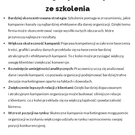
ze szkolenia
Bardziej skoncentrowana strategia
:
Szkolenie pomaga w zrozumieniu, jakie
kampanie i kanały są najbardziej efektywne dla danej organizacji. Dzięki temu
firma może skoncentrować swoje wysiłki na tych obszarach, które
przynoszą najlepsze rezultaty.
Większa skuteczność kampanii
:
Poprawa kompetencji w zakresie tworzenia
treści, grafiki i analizy danych przekłada się na tworzenie bardziej
atrakcyjnych i efektywnych kampanii. To z kolei może przyciągać większą
uwagę klientów i zwiększać konwersje.
Rozwinięcie umiejętności analitycznych
:
Pracownicy uczą się analizować
dane i wyniki kampanii, co pozwala organizacji podejmować bardziej trafne
decyzje marketingowe oparte na faktach i dowodach.
Zwiększenie lepszych relacji z klientami
:
Dzięki bardziej dopasowanym
i atrakcyjnym kampaniom organizacja może budować silniejsze relacje
z klientami, co z kolei przekłada się na większą lojalność i powtarzalność
biznesu.
Wzrost pozycji na rynku
:
Skuteczne kampanie marketingowe mogą pomóc
organizacji w zyskaniu większego udziału w rynku i wzmocnieniu swojej
pozycji konkurencyjnej.