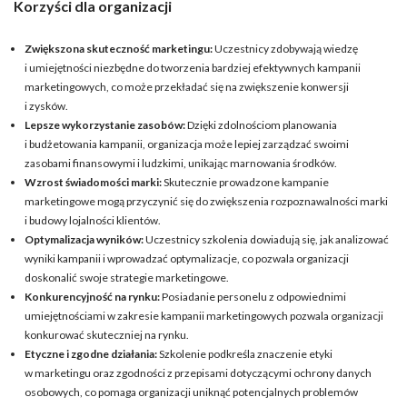
Korzyści dla organizacji
Zwiększona skuteczność marketingu
:
Uczestnicy zdobywają wiedzę
i umiejętności niezbędne do tworzenia bardziej efektywnych kampanii
marketingowych, co może przekładać się na zwiększenie konwersji
i zysków.
Lepsze wykorzystanie zasobów
:
Dzięki zdolnościom planowania
i budżetowania kampanii, organizacja może lepiej zarządzać swoimi
zasobami finansowymi i ludzkimi, unikając marnowania środków.
Wzrost świadomości marki
:
Skutecznie prowadzone kampanie
marketingowe mogą przyczynić się do zwiększenia rozpoznawalności marki
i budowy lojalności klientów.
Optymalizacja wyników
:
Uczestnicy szkolenia dowiadują się, jak analizować
wyniki kampanii i wprowadzać optymalizacje, co pozwala organizacji
doskonalić swoje strategie marketingowe.
Konkurencyjność na rynku
:
Posiadanie personelu z odpowiednimi
umiejętnościami w zakresie kampanii marketingowych pozwala organizacji
konkurować skuteczniej na rynku.
Etyczne i zgodne działania
:
Szkolenie podkreśla znaczenie etyki
w marketingu oraz zgodności z przepisami dotyczącymi ochrony danych
osobowych, co pomaga organizacji uniknąć potencjalnych problemów