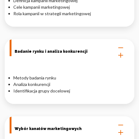
Definicja kampanii marketingowej
Cele kampanii marketingowej
Nieklasyfikowane pliki cookie, to pliki, które są w procesie
Rola kampanii w strategii marketingowej
klasyfikowania, wraz z dostawcami poszczególnych ciasteczek.
Odrzuć
Zapisz moje preferencje
Badanie rynku i analiza konkurencji
Akceptuj wszystko
Metody badania rynku
Analiza konkurencji
Identifikacja grupy docelowej
Wybór kanałów marketingowych