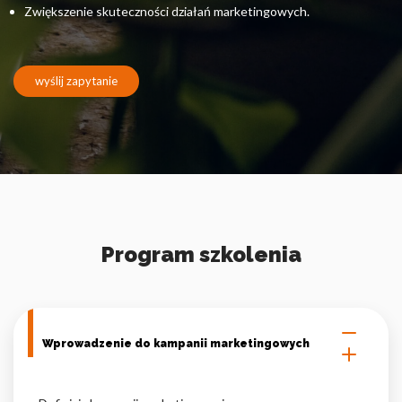
Pliki cookie dotyczące preferencji umożliwiają stronie
Zwiększenie skuteczności działań marketingowych.
zapamiętanie informacji, które zmieniają wygląd lub
funkcjonowanie strony, np. preferowany język lub region, w
którym znajduje się użytkownik.
wyślij zapytanie
Statystyka
Statystyczne pliki cookie pomagają właścicielem stron
internetowych zrozumieć, w jaki sposób różni użytkownicy
zachowują się na stronie, gromadząc i zgłaszając anonimowe
informacje.
Marketing
Program szkolenia
Marketingowe pliki cookie stosowane są w celu śledzenia
użytkowników na stronach internetowych. Celem jest
wyświetlanie reklam, które są istotne i interesujące dla
poszczególnych użytkowników i tym samym bardziej cenne dla
Wprowadzenie do kampanii marketingowych
wydawców i reklamodawców strony trzeciej.
Nieklasyfikowane