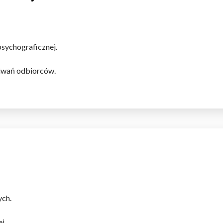
psychograficznej.
kiwań odbiorców.
ych.
j.