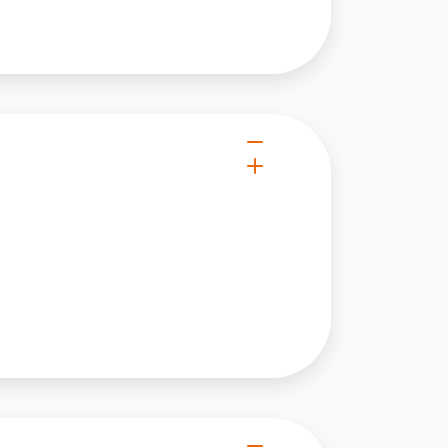
owe i analizować ruch w
nościowym, reklamowym i
skanymi podczas korzystania
e działać w zamierzony
.
d lub funkcjonowanie strony,