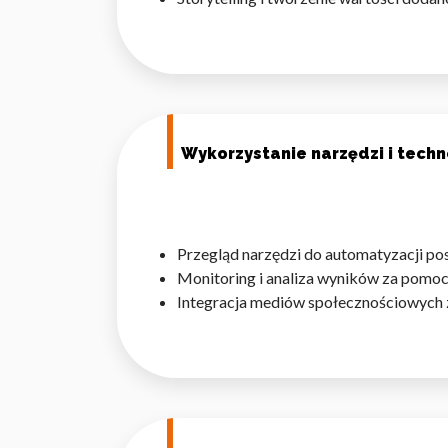
Wykorzystujemy pliki cookie 
naszej witrynie. Informacje
Wykorzystanie narzędzi i techn
analitycznym. Partnerzy mog
z ich usług.
Niezbędne
Przegląd narzędzi do automatyzacji p
Monitoring i analiza wyników za pomocą
Niezbędne pliki cookie mają 
Integracja mediów społecznościowych 
sposób bez nich. Te pliki co
Preferencje
Pliki cookie dotyczące prefe
np. preferowany język lub re