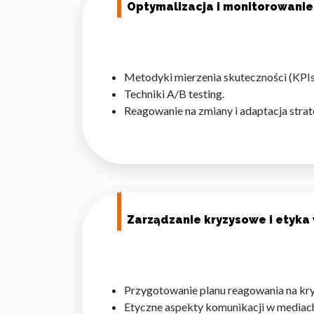
Optymalizacja i monitorowanie
Statystyka
Statystyczne pliki cookie p
na stronie, gromadząc i zgła
Metodyki mierzenia skuteczności (KPIs
Techniki A/B testing.
Marketing
Reagowanie na zmiany i adaptacja strate
Marketingowe pliki cookie s
reklam, które są istotne i 
reklamodawców strony trzec
Nieklasyfikowane
Nieklasyfikowane pliki cooki
Zarządzanie kryzysowe i etyk
Odrzuć
Przygotowanie planu reagowania na kry
Etyczne aspekty komunikacji w mediac