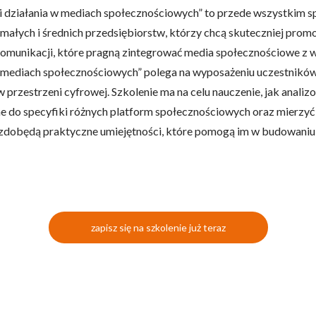
ii działania w mediach społecznościowych” to przede wszystkim s
ałych i średnich przedsiębiorstw, którzy chcą skuteczniej promow
 komunikacji, które pragną zintegrować media społecznościowe z 
 w mediach społecznościowych” polega na wyposażeniu uczestnik
przestrzeni cyfrowej. Szkolenie ma na celu nauczenie, jak anal
ne do specyfiki różnych platform społecznościowych oraz mierzyć
zdobędą praktyczne umiejętności, które pomogą im w budowaniu s
zapisz się na szkolenie już teraz