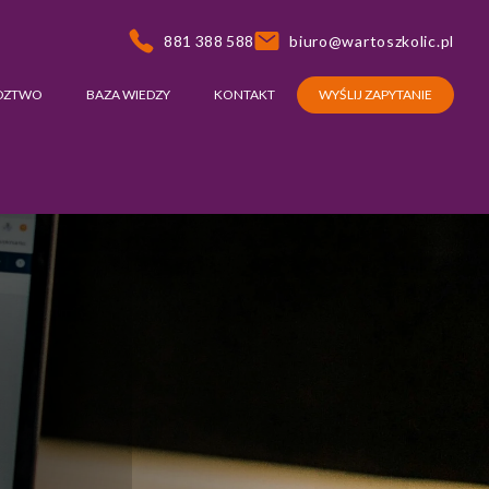
881 388 588
biuro@wartoszkolic.pl
DZTWO
BAZA WIEDZY
KONTAKT
WYŚLIJ ZAPYTANIE