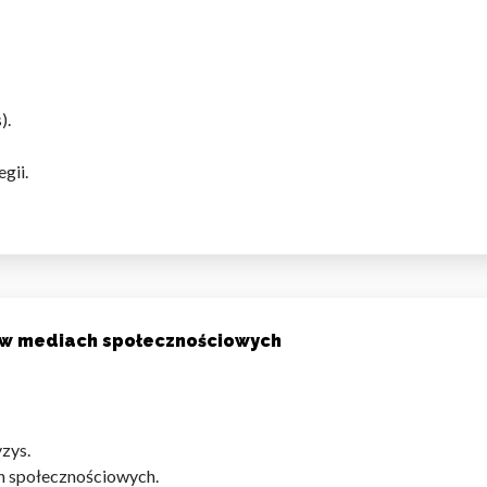
omagają właścicielem stron internetowych zrozumieć, w jaki sposób różni
szając anonimowe informacje.
).
gii.
tosowane są w celu śledzenia użytkowników na stronach internetowych.
interesujące dla poszczególnych użytkowników i tym samym bardziej cenn
iej.
e, to pliki, które są w procesie klasyfikowania, wraz z dostawcami poszcz
a w mediach społecznościowych
Zapisz moje preferencje
Akc
zys.
h społecznościowych.