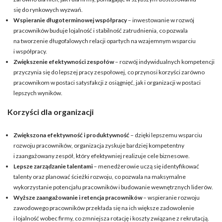
się do rynkowych wyzwań.
Wspieranie długoterminowej współpracy
– inwestowanie w rozwój
pracowników buduje lojalność i stabilność zatrudnienia, co pozwala
na tworzenie długofalowych relacji opartych na wzajemnym wsparciu
i współpracy.
Zwiększenie efektywności zespołów
– rozwój indywidualnych kompetencji
przyczynia się do lepszej pracy zespołowej, co przynosi korzyści zarówno
pracownikom w postaci satysfakcji z osiągnięć, jak i organizacji w postaci
lepszych wyników.
Korzyści dla organizacji
Zwiększona efektywność i produktywność
– dzięki lepszemu wsparciu
rozwoju pracowników, organizacja zyskuje bardziej kompetentny
i zaangażowany zespół, który efektywniej realizuje cele biznesowe.
Lepsze zarządzanie talentami
– menedżerowie uczą się identyfikować
talenty oraz planować ścieżki rozwoju, co pozwala na maksymalne
wykorzystanie potencjału pracowników i budowanie wewnętrznych liderów.
Wyższe zaangażowanie i retencja pracowników
– wspieranie rozwoju
zawodowego pracowników przekłada się na ich większe zadowolenie
i lojalność wobec firmy, co zmniejsza rotację i koszty związane z rekrutacją.