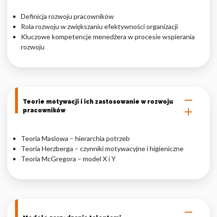
Nieklasyfikowane pliki cookie, to pliki, które są w procesie
Definicja rozwoju pracowników
klasyfikowania, wraz z dostawcami poszczególnych ciasteczek.
Rola rozwoju w zwiększaniu efektywności organizacji
Kluczowe kompetencje menedżera w procesie wspierania
rozwoju
Odrzuć
Zapisz moje preferencje
Akceptuj wszystko
Teorie motywacji i ich zastosowanie w rozwoju
pracowników
Teoria Maslowa – hierarchia potrzeb
Teoria Herzberga – czynniki motywacyjne i higieniczne
Teoria McGregora – model X i Y