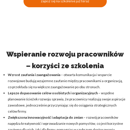
zapisz się na szkolenie już teraz
Wspieranie rozwoju pracowników
– korzyści ze szkolenia
Wzrost zaufania i zaangażowania
– otwarta komunikacja i wsparcie
rozwojowe budują wzajemne zaufanie między pracownikami a organizacją,
co przekłada się na większe zaangażowanie po obu stronach.
Lepsze dopasowanie celów osobistych i organizacyjnych
– wspólne
planowanie ścieżek rozwoju sprawia, że pracownicy realizują swoje aspiracje
zawodowe, jednocześnie przyczyniając się do osiągania strategicznych
celów firmy.
Zwiększona innowacyjność i adaptacja do zmian
– rozwój pracowników
napędza kreatywność i wprowadzanie nowych pomysłów, co jest korzystne
zarówno dla nich, jak i dla firmy, pomagając w szybszym dostosowaniu