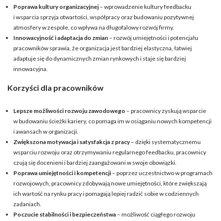
Poprawa kultury organizacyjnej
– wprowadzenie kultury feedbacku
i wsparcia sprzyja otwartości, współpracy oraz budowaniu pozytywnej
atmosfery w zespole, co wpływa na długofalowy rozwój firmy.
Innowacyjność i adaptacja do zmian
– rozwój umiejętności i potencjału
pracowników sprawia, że organizacja jest bardziej elastyczna, łatwiej
adaptuje się do dynamicznych zmian rynkowych i staje się bardziej
innowacyjna.
Korzyści dla pracowników
Lepsze możliwości rozwoju zawodowego
– pracownicy zyskują wsparcie
w budowaniu ścieżki kariery, co pomaga im w osiąganiu nowych kompetencji
i awansach w organizacji.
Zwiększona motywacja i satysfakcja z pracy
– dzięki systematycznemu
wsparciu rozwoju oraz otrzymywaniu regularnego feedbacku, pracownicy
czują się docenieni i bardziej zaangażowani w swoje obowiązki.
Poprawa umiejętności i kompetencji
– poprzez uczestnictwo w programach
rozwojowych, pracownicy zdobywają nowe umiejętności, które zwiększają
ich wartość na rynku pracy i pomagają lepiej radzić sobie w codziennych
zadaniach.
Poczucie stabilności i bezpieczeństwa
– możliwość ciągłego rozwoju