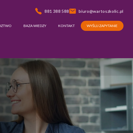
881 388 588
biuro@wartoszkolic.pl
DZTWO
BAZA WIEDZY
KONTAKT
WYŚLIJ ZAPYTANIE