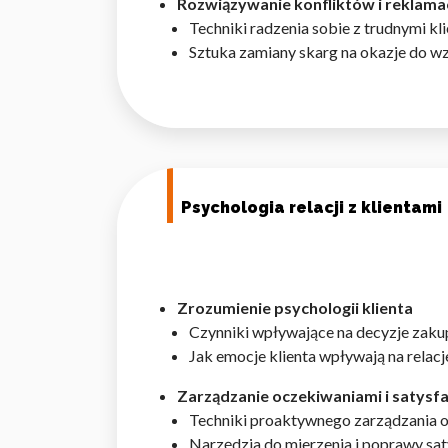
Rozwiązywanie konfliktów i reklamac
Statystyka
Techniki radzenia sobie z trudnymi kli
Sztuka zamiany skarg na okazje do wz
Statystyczne pliki cookie p
na stronie, gromadząc i zgła
Marketing
Marketingowe pliki cookie s
reklam, które są istotne i 
Psychologia relacji z klientami
reklamodawców strony trzec
Nieklasyfikowane
Zrozumienie psychologii klienta
Nieklasyfikowane pliki cooki
Czynniki wpływające na decyzje zaku
Jak emocje klienta wpływają na relacje
Odrzuć
Zarządzanie oczekiwaniami i satysfa
Techniki proaktywnego zarządzania 
Narzędzia do mierzenia i poprawy saty