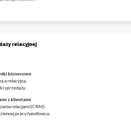
aży relacyjnej
yniki biznesowe
 a relacyjną.
ki sprzedaży.
mi z klientami
ania relacjami (CRM).
iennej pracy handlowca.