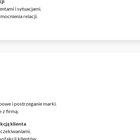
ji
entami i sytuacjami.
mocnienia relacji.
omagają właścicielem stron internetowych zrozumieć, w jaki sposób różni
szając anonimowe informacje.
tosowane są w celu śledzenia użytkowników na stronach internetowych.
interesujące dla poszczególnych użytkowników i tym samym bardziej cenn
iej.
e, to pliki, które są w procesie klasyfikowania, wraz z dostawcami poszcz
powe i postrzeganie marki.
 z firmą.
Zapisz moje preferencje
Akc
kcją klienta
oczekiwaniami.
sfakcji klientów.