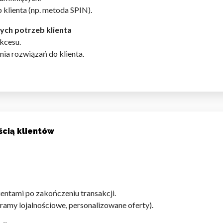
klienta (np. metoda SPIN).
ych potrzeb klienta
ukcesu.
a rozwiązań do klienta.
do spersonalizowania treści i reklam, aby oferować funkcje społeczności
 o tym, jak korzystasz z naszej witryny, udostępniamy partnerom społecz
ą połączyć te informacje z innymi danymi otrzymanymi od Ciebie lub uzy
ścią klientów
kluczowe znaczenie dla podstawowych funkcji witryny i witryna nie będzi
okie nie przechowują żadnych danych umożliwiających identyfikację osoby
ientami po zakończeniu transakcji.
rencji umożliwiają stronie zapamiętanie informacji, które zmieniają wyglą
ramy lojalnościowe, personalizowane oferty).
gion, w którym znajduje się użytkownik.