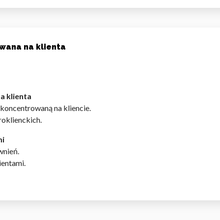
owana na klienta
a klienta
koncentrowaną na kliencie.
oklienckich.
mi
wnień.
ientami.