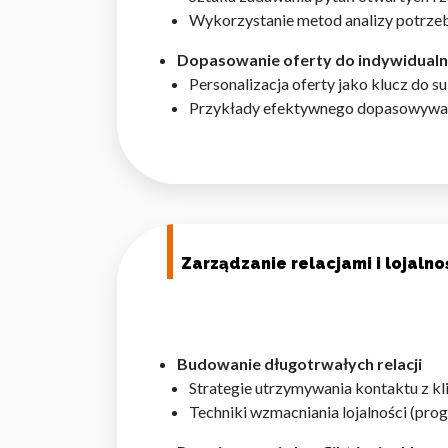
Wykorzystanie metod analizy potrzeb 
Dopasowanie oferty do indywidualn
Personalizacja oferty jako klucz do s
Przykłady efektywnego dopasowywani
Wykorzystujemy pliki cookie 
naszej witrynie. Informacje
analitycznym. Partnerzy mog
z ich usług.
Niezbędne
Zarządzanie relacjami i lojalno
Niezbędne pliki cookie mają 
sposób bez nich. Te pliki co
Preferencje
Budowanie długotrwałych relacji
Strategie utrzymywania kontaktu z kl
Pliki cookie dotyczące prefe
Techniki wzmacniania lojalności (prog
np. preferowany język lub re