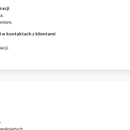
kacji
a.
ientem.
 w kontaktach z klientami
acji.
a
zamkniętych.