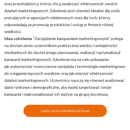
oraz przedsiębiorcy, którzy chcą zwiększyć efektywność swoich
Nieklasyfikowane pliki cookie, to pliki, które są w procesie
działań marketingowych. Szkolenie jest również idealne dla osób
klasyfikowania, wraz z dostawcami poszczególnych ciasteczek.
pracujących w agencjach reklamowych oraz dla tych, którzy
odpowiadają za promocję produktów i usług w firmach różnej
wielkości.
Odrzuć
Idea szkolenia
“Zarządzanie kampaniami marketingowymi” polega
Zapisz moje preferencje
na dostarczeniu uczestnikom praktycznej wiedzy i umiejętności
niezbędnych do skutecznego planowania, realizacji i optymalizacji
Akceptuj wszystko
kampanii marketingowych. Szkolenie ma na celu pokazanie,
jak wykorzystać nowoczesne narzędzia i technologie marketingowe
do osiągania lepszych wyników oraz jak mierzyć efektywność
działań marketingowych. Uczestnicy nauczą się również analizować
dane rynkowe i demograficzne, aby lepiej targetować swoje
kampanie i maksymalizować ich wpływ na grupę docelową.
zapisz się na szkolenie już teraz