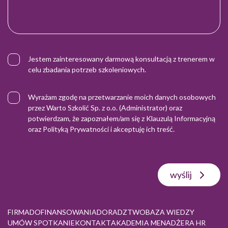
Jestem zainteresowany darmową konsultacją z trenerem w
celu zbadania potrzeb szkoleniowych.
Wyrażam zgodę na przetwarzanie moich danych osobowych
przez Warto Szkolić Sp. z o.o. (Administrator) oraz
potwierdzam, że zapoznałem/am się z
Klauzulą Informacyjną
oraz
Polityką Prywatności
i akceptuję ich treść.
wyślij
FIRMA
DOFINANSOWANIA
DORADZTWO
BAZA WIEDZY
UMÓW SPOTKANIE
KONTAKT
AKADEMIA MENADŻERA HR