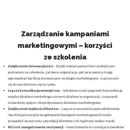
Zarządzanie kampaniami
marketingowymi – korzyści
ze szkolenia
Zwiększenie innowacyjności
– Dzięki nowym pomysłom i podejściom
poznanym na szkoleniu, zarówno organizacja, jak i pracownicy mogą
wprowadzać bardziej innowacyjne strategie marketingowe, co przyczyni
się do wyróżnienia się na rynku.
Lepsza komunikacja wewnętrzna
– Szkolenie może poprawić komunikację
między działami marketingu a innymi działami w organizacji, co pozwoli
na bardziej spójne i skoordynowane działania marketingowe.
Zwiększenie lojalności klientów
– Lepsze zrozumienie potrzeb klientów
i bardziej precyzyjne targetowanie kampanii marketingowych może
prowadzić do wzrostu satysfakcji klientów i ich lojalności wobec marki.
Wzrost zaangażowania i motywacji
– Inwestowanie w rozwój pracowników