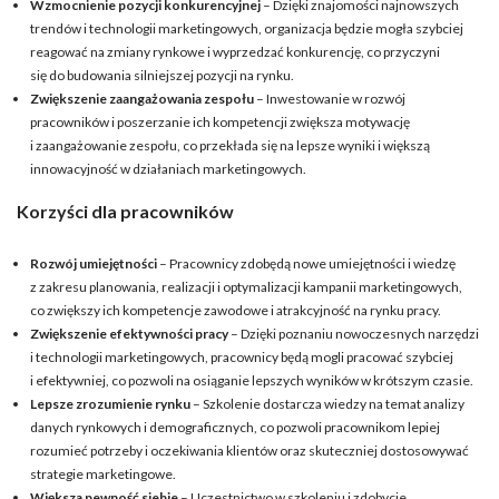
Wzmocnienie pozycji konkurencyjnej
– Dzięki znajomości najnowszych
trendów i technologii marketingowych, organizacja będzie mogła szybciej
reagować na zmiany rynkowe i wyprzedzać konkurencję, co przyczyni
się do budowania silniejszej pozycji na rynku.
Zwiększenie zaangażowania zespołu
– Inwestowanie w rozwój
pracowników i poszerzanie ich kompetencji zwiększa motywację
i zaangażowanie zespołu, co przekłada się na lepsze wyniki i większą
innowacyjność w działaniach marketingowych.
Korzyści dla pracowników
Rozwój umiejętności
– Pracownicy zdobędą nowe umiejętności i wiedzę
z zakresu planowania, realizacji i optymalizacji kampanii marketingowych,
co zwiększy ich kompetencje zawodowe i atrakcyjność na rynku pracy.
Zwiększenie efektywności pracy
– Dzięki poznaniu nowoczesnych narzędzi
i technologii marketingowych, pracownicy będą mogli pracować szybciej
i efektywniej, co pozwoli na osiąganie lepszych wyników w krótszym czasie.
Lepsze zrozumienie rynku
– Szkolenie dostarcza wiedzy na temat analizy
danych rynkowych i demograficznych, co pozwoli pracownikom lepiej
rozumieć potrzeby i oczekiwania klientów oraz skuteczniej dostosowywać
strategie marketingowe.
Większa pewność siebie
– Uczestnictwo w szkoleniu i zdobycie