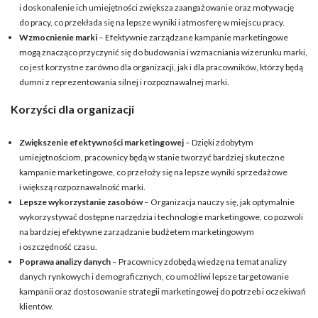
i doskonalenie ich umiejętności zwiększa zaangażowanie oraz motywację
do pracy, co przekłada się na lepsze wyniki i atmosferę w miejscu pracy.
Wzmocnienie marki
– Efektywnie zarządzane kampanie marketingowe
mogą znacząco przyczynić się do budowania i wzmacniania wizerunku marki,
co jest korzystne zarówno dla organizacji, jak i dla pracowników, którzy będą
dumni z reprezentowania silnej i rozpoznawalnej marki.
Korzyści dla organizacji
Zwiększenie efektywności marketingowej
– Dzięki zdobytym
umiejętnościom, pracownicy będą w stanie tworzyć bardziej skuteczne
kampanie marketingowe, co przełoży się na lepsze wyniki sprzedażowe
i większą rozpoznawalność marki.
Lepsze wykorzystanie zasobów
– Organizacja nauczy się, jak optymalnie
wykorzystywać dostępne narzędzia i technologie marketingowe, co pozwoli
na bardziej efektywne zarządzanie budżetem marketingowym
i oszczędność czasu.
Poprawa analizy danych
– Pracownicy zdobędą wiedzę na temat analizy
danych rynkowych i demograficznych, co umożliwi lepsze targetowanie
kampanii oraz dostosowanie strategii marketingowej do potrzeb i oczekiwań
klientów.