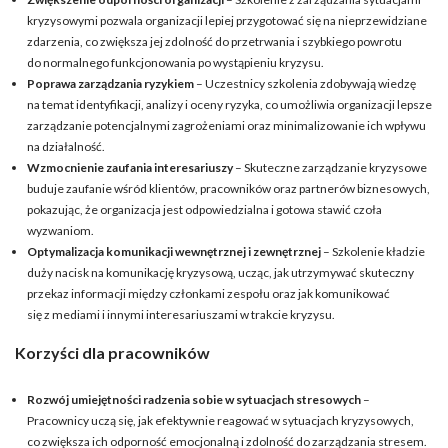
kryzysowymi pozwala organizacji lepiej przygotować się na nieprzewidziane
zdarzenia, co zwiększa jej zdolność do przetrwania i szybkiego powrotu
do normalnego funkcjonowania po wystąpieniu kryzysu.
Poprawa zarządzania ryzykiem
– Uczestnicy szkolenia zdobywają wiedzę
na temat identyfikacji, analizy i oceny ryzyka, co umożliwia organizacji lepsze
zarządzanie potencjalnymi zagrożeniami oraz minimalizowanie ich wpływu
na działalność.
Wzmocnienie zaufania interesariuszy
– Skuteczne zarządzanie kryzysowe
buduje zaufanie wśród klientów, pracowników oraz partnerów biznesowych,
pokazując, że organizacja jest odpowiedzialna i gotowa stawić czoła
wyzwaniom.
Optymalizacja komunikacji wewnętrznej i zewnętrznej
– Szkolenie kładzie
duży nacisk na komunikację kryzysową, ucząc, jak utrzymywać skuteczny
przekaz informacji między członkami zespołu oraz jak komunikować
się z mediami i innymi interesariuszami w trakcie kryzysu.
Korzyści dla pracowników
Rozwój umiejętności radzenia sobie w sytuacjach stresowych
–
Pracownicy uczą się, jak efektywnie reagować w sytuacjach kryzysowych,
co zwiększa ich odporność emocjonalną i zdolność do zarządzania stresem.