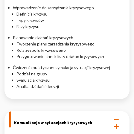
Wprowadzenie do zarządzania kryzysowego
Nieklasyfikowane pliki cookie, to pliki, które są w procesie
Definicja kryzysu
klasyfikowania, wraz z dostawcami poszczególnych ciasteczek.
Typy kryzysów
Fazy kryzysu
Odrzuć
Planowanie działań kryzysowych
Tworzenie planu zarządzania kryzysowego
Zapisz moje preferencje
Rola zespołu kryzysowego
Przygotowanie check listy działań kryzysowych
Akceptuj wszystko
Ćwiczenia praktyczne: symulacja sytuacji kryzysowej
Podział na grupy
Symulacja kryzysu
Analiza działań i decyzji
Komunikacja w sytuacjach kryzysowych