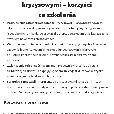
kryzysowymi – korzyści
ze szkolenia
Podniesienie ogólnej świadomości kryzysowej
– Zarówno pracownicy,
jak i organizacja zyskują większą świadomość potencjalnych zagrożeń
i sposobów ich unikania, co prowadzi do lepszego zrozumienia i zarządzania
ryzykiem na wszystkich poziomach.
Wspólne zrozumienie procedur i protokołów kryzysowych
– Szkolenie
zapewnia jednolite rozumienie procedur postępowania w kryzysie,
co ułatwia koordynację działań i szybką reakcję na nieprzewidziane
zdarzenia.
Zwiększenie odporności na zmiany
– Pracownicy i organizacja stają
się bardziej elastyczni i adaptują się do zmian, co jest kluczowe w szybko
zmieniającym się środowisku biznesowym.
Stymulacja innowacji
– Konfrontacja z kryzysowymi sytuacjami może
stymulować myślenie kreatywne i innowacyjne podejścia do rozwiązywania
problemów, co przynosi korzyści zarówno pracownikom, jak i organizacji.
Korzyści dla organizacji
Zwiększenie odporności organizacji
– Szkolenie z zarządzania sytuacjami