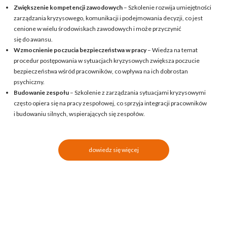
Zwiększenie kompetencji zawodowych
– Szkolenie rozwija umiejętności
zarządzania kryzysowego, komunikacji i podejmowania decyzji, co jest
cenione w wielu środowiskach zawodowych i może przyczynić
się do awansu.
Wzmocnienie poczucia bezpieczeństwa w pracy
– Wiedza na temat
procedur postępowania w sytuacjach kryzysowych zwiększa poczucie
bezpieczeństwa wśród pracowników, co wpływa na ich dobrostan
psychiczny.
Budowanie zespołu
– Szkolenie z zarządzania sytuacjami kryzysowymi
często opiera się na pracy zespołowej, co sprzyja integracji pracowników
i budowaniu silnych, wspierających się zespołów.
dowiedz się więcej