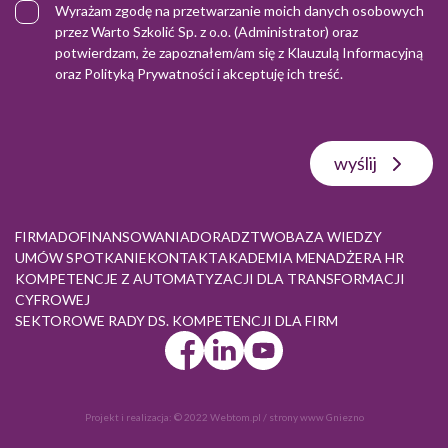
Wyrażam zgodę na przetwarzanie moich danych osobowych
przez Warto Szkolić Sp. z o.o. (Administrator) oraz
potwierdzam, że zapoznałem/am się z
Klauzulą Informacyjną
oraz
Polityką Prywatności
i akceptuję ich treść.
wyślij
FIRMA
DOFINANSOWANIA
DORADZTWO
BAZA WIEDZY
UMÓW SPOTKANIE
KONTAKT
AKADEMIA MENADŻERA HR
KOMPETENCJE Z AUTOMATYZACJI DLA TRANSFORMACJI
CYFROWEJ
SEKTOROWE RADY DS. KOMPETENCJI DLA FIRM
Projekt i realizacja:
© 2022 Webtom.pl
/
strony www Gniezno