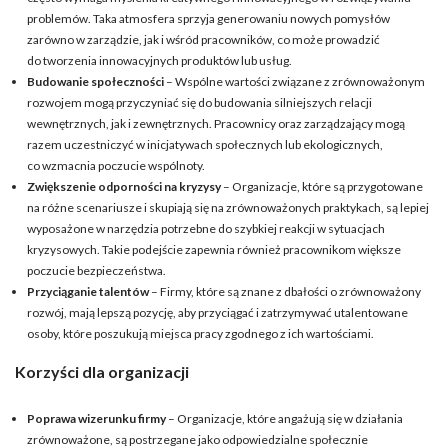
problemów. Taka atmosfera sprzyja generowaniu nowych pomysłów
zarówno w zarządzie, jak i wśród pracowników, co może prowadzić
do tworzenia innowacyjnych produktów lub usług.
Budowanie społeczności
– Wspólne wartości związane z zrównoważonym
rozwojem mogą przyczyniać się do budowania silniejszych relacji
wewnętrznych, jak i zewnętrznych. Pracownicy oraz zarządzający mogą
razem uczestniczyć w inicjatywach społecznych lub ekologicznych,
co wzmacnia poczucie wspólnoty.
Zwiększenie odporności na kryzysy
– Organizacje, które są przygotowane
na różne scenariusze i skupiają się na zrównoważonych praktykach, są lepiej
wyposażone w narzędzia potrzebne do szybkiej reakcji w sytuacjach
kryzysowych. Takie podejście zapewnia również pracownikom większe
poczucie bezpieczeństwa.
Przyciąganie talentów
– Firmy, które są znane z dbałości o zrównoważony
rozwój, mają lepszą pozycję, aby przyciągać i zatrzymywać utalentowane
osoby, które poszukują miejsca pracy zgodnego z ich wartościami.
Korzyści dla organizacji
Poprawa wizerunku firmy
– Organizacje, które angażują się w działania
zrównoważone, są postrzegane jako odpowiedzialne społecznie