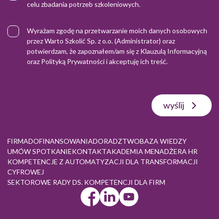
celu zbadania potrzeb szkoleniowych.
Wyrażam zgodę na przetwarzanie moich danych osobowych
przez Warto Szkolić Sp. z o.o. (Administrator) oraz
potwierdzam, że zapoznałem/am się z
Klauzulą Informacyjną
oraz
Polityką Prywatności
i akceptuję ich treść.
wyślij
FIRMA
DOFINANSOWANIA
DORADZTWO
BAZA WIEDZY
UMÓW SPOTKANIE
KONTAKT
AKADEMIA MENADŻERA HR
KOMPETENCJE Z AUTOMATYZACJI DLA TRANSFORMACJI
CYFROWEJ
SEKTOROWE RADY DS. KOMPETENCJI DLA FIRM