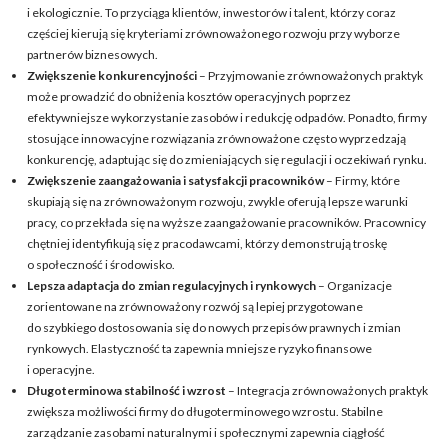
i ekologicznie. To przyciąga klientów, inwestorów i talent, którzy coraz
częściej kierują się kryteriami zrównoważonego rozwoju przy wyborze
partnerów biznesowych.
Zwiększenie konkurencyjności
– Przyjmowanie zrównoważonych praktyk
może prowadzić do obniżenia kosztów operacyjnych poprzez
efektywniejsze wykorzystanie zasobów i redukcję odpadów. Ponadto, firmy
stosujące innowacyjne rozwiązania zrównoważone często wyprzedzają
konkurencję, adaptując się do zmieniających się regulacji i oczekiwań rynku.
Zwiększenie zaangażowania i satysfakcji pracowników
– Firmy, które
skupiają się na zrównoważonym rozwoju, zwykle oferują lepsze warunki
pracy, co przekłada się na wyższe zaangażowanie pracowników. Pracownicy
chętniej identyfikują się z pracodawcami, którzy demonstrują troskę
o społeczność i środowisko.
Lepsza adaptacja do zmian regulacyjnych i rynkowych
– Organizacje
zorientowane na zrównoważony rozwój są lepiej przygotowane
do szybkiego dostosowania się do nowych przepisów prawnych i zmian
rynkowych. Elastyczność ta zapewnia mniejsze ryzyko finansowe
i operacyjne.
Długoterminowa stabilność i wzrost
– Integracja zrównoważonych praktyk
zwiększa możliwości firmy do długoterminowego wzrostu. Stabilne
zarządzanie zasobami naturalnymi i społecznymi zapewnia ciągłość