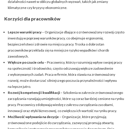
działalności nawet w obliczu globalnych wyzwań, takich jak zmiany
klimatyczne czy kryzysy ekonomiczne.
Korzyści dla pracowników
Lepsze warunki pracy
– Organizacje dbające o zrównoważony rozwój często
inwestują w poprawę warunków pracy, co obejmuje ergonomię,
bezpieczeństwo i zdrowie na miejscu pracy. Troska o dobrostan
pracowników przekłada się na mniejsze ryzyko wypadków i chorób
zawodowych.
Większe poczucie celu
– Pracownicy, którzy rozumieją wpływ swojej pracy
na społeczność i środowisko, często odczuwają większe zadowolenie
z wykonywanych zadań. Praca w firmie, która stawia na zrównoważony
rozwój, może dostarczać silniejszego poczucia przynależności i wpływu
na lepsze jutro.
Rozwój kompetencji i kwalifikacji
– Szkolenia w zakresie zrównoważonego
zarządzania rozwijają umiejętności, które są coraz bardziej cenione na rynku
pracy. Pracownicy zdobywają wiedzę z zakresu zarządzania zasobami,
innowacji oraz etyki biznesowej, co zwiększa ich wartość na rynku pracy.
Możliwość wpływania na decyzje
– Organizacje, które przyjmują
zrównoważone podejście do zarządzania, zazwyczaj promują otwartą
komunikację i partycypację pracowników w procesie decyzyjnym. Daje