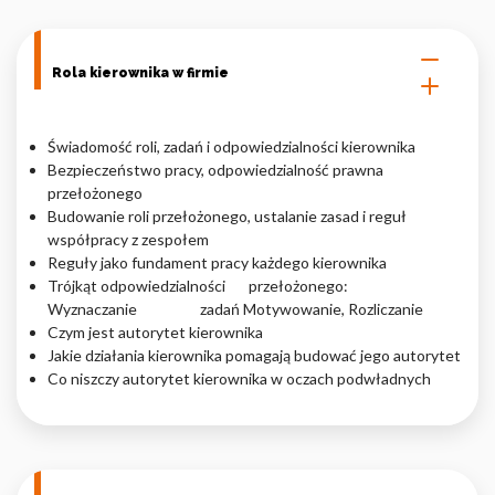
Nieklasyfikowane pliki cookie, to pliki, które są w procesie
klasyfikowania, wraz z dostawcami poszczególnych ciasteczek.
Rola kierownika w firmie
Odrzuć
Świadomość roli, zadań i odpowiedzialności kierownika
Bezpieczeństwo pracy, odpowiedzialność prawna
Zapisz moje preferencje
przełożonego
Akceptuj wszystko
Budowanie roli przełożonego, ustalanie zasad i reguł
współpracy z zespołem
Reguły jako fundament pracy każdego kierownika
Trójkąt odpowiedzialności przełożonego:
Wyznaczanie zadań Motywowanie, Rozliczanie
Czym jest autorytet kierownika
Jakie działania kierownika pomagają budować jego autorytet
Co niszczy autorytet kierownika w oczach podwładnych