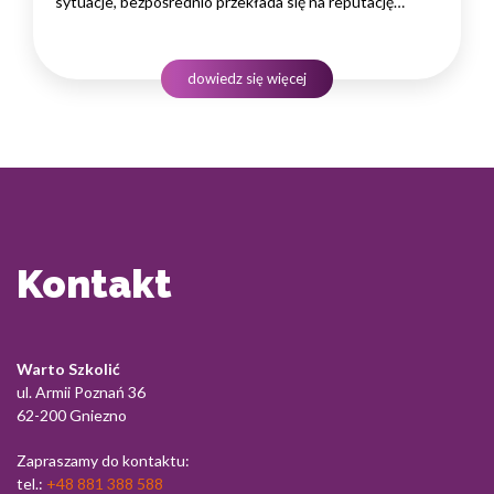
sytuacje, bezpośrednio przekłada się na reputację
instytucji i jej wyniki finansowe. Dlatego obsługa klienta
w sektorze pożyczek wymaga nie tylko solidnej wiedzy
produktowej, lecz także rozwiniętych kompetencji
dowiedz się więcej
komunikacyjnych, empatii…
Kontakt
Warto Szkolić
ul. Armii Poznań 36
62-200 Gniezno
Zapraszamy do kontaktu:
tel.:
+48 881 388 588