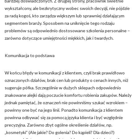
bardziej doświadczonych. Z drugiej strony, pracownik świetnie
wykształcony, ale bezkrytyczny wobec swoich decyzji, nie pójdzie
za radą kogoś, kto zarządza większym lub sprawniej działającym
segmentem branży. Sposobem na uniknięcie tego rodzaju
problemów są odpowiednio dostosowane szkolenia personalne –
zarówno dotyczące umiejętności miękkich, jak i twardych.
Komunikacja to podstawa
W końcu błędy w komunikacji z klientem, czyli brak prawidłowo
oznaczonych działów, brak cen lub produkty o cenach innych, niż
sugeruje półka. Szczególnie w dużych sklepach odpowiednio
znakowane alejki dają poczucie komfortu robienia zakupów. Należy
jednak pamiętać, że oznaczeń nie powinniśmy szukać wzrokiem –
powinny one być na jego linii. Ponadto komunikacja z klientem
powinna odbywać się za pomocą języka klienta i być względnie
precyzyjna. Zarówno zbyt ogólne określenie działów, np.
„kosmetyki” (Ale jakie? Do golenia? Do kąpieli? Dla dzieci?)