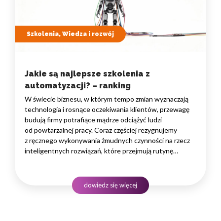
Szkolenia, Wiedza i rozwój
Jakie są najlepsze szkolenia z
automatyzacji? – ranking
W świecie biznesu, w którym tempo zmian wyznaczają
technologia i rosnące oczekiwania klientów, przewagę
budują firmy potrafiące mądrze odciążyć ludzi
od powtarzalnej pracy. Coraz częściej rezygnujemy
z ręcznego wykonywania żmudnych czynności na rzecz
inteligentnych rozwiązań, które przejmują rutynę
i uwalniają czas na zadania naprawdę wymagające
ludzkiego myślenia. Wybór właściwego programu
rozwojowego to decyzja strategiczna — wpływa
dowiedz się więcej
na wydajność zespołów,…