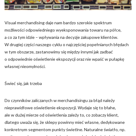
Pliki cookie dotyczące preferencji umożliwiają stronie
zapamiętanie informacji, które zmieniają wygląd lub
funkcjonowanie strony, np. preferowany język lub region, w
którym znajduje się użytkownik.
Visual merchandising daje nam bardzo szerokie spektrum
możliwości odpowiedniego wyeksponowania towaru na półce,
Statystyka
a co za tym idzie – wpływania na decyzje zakupowe klientów.
W drugiej części naszego cyklu o najczęściej popełnianych błędach
Statystyczne pliki cookie pomagają właścicielem stron
w tym obszarze, zastanowimy się między innymi jak zadbać
internetowych zrozumieć, w jaki sposób różni użytkownicy
zachowują się na stronie, gromadząc i zgłaszając anonimowe
o odpowiednie oświetlenie ekspozycji oraz nie wpaść w pułapkę
informacje.
własnej nieomylności.
Marketing
Świeć się, jak trzeba
Marketingowe pliki cookie stosowane są w celu śledzenia
użytkowników na stronach internetowych. Celem jest
Do czynników zaliczanych w merchandisingu za błąd należy
wyświetlanie reklam, które są istotne i interesujące dla
nieprawidłowe oświetlenie ekspozycji. Wydaje się to błahe,
poszczególnych użytkowników i tym samym bardziej cenne dla
ale w dużej mierze od oświetlenia zależy to, co zobaczy klient,
wydawców i reklamodawców strony trzeciej.
dlatego uważa się, że sklepy powinny mieć własne, dedykowane
konkretnym segmentom punkty świetlne. Naturalne światło, np.
Nieklasyfikowane