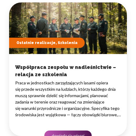
Ostatnie realizacje, Szkolenia
Współpraca zespołu w nadleśnictwie –
relacja ze szkolenia
Praca w jednostkach zarządzających lasami opiera
się przede wszystkim na ludziach, którzy każdego dnia
muszą sprawnie dzielić się informacjami, planować
zadania w terenie oraz reagować na zmieniające
się warunki przyrodnicze i organizacyjne. Specyfika tego
środowiska jest wyjątkowa — łączy obowiązki biurowe,
administracyjne i finansowe z pracą w lesie, często
rozproszoną na dużym obszarze i wymagającą szybkiego
podejmowania decyzji. W takim środowisku
dowiedz się więcej