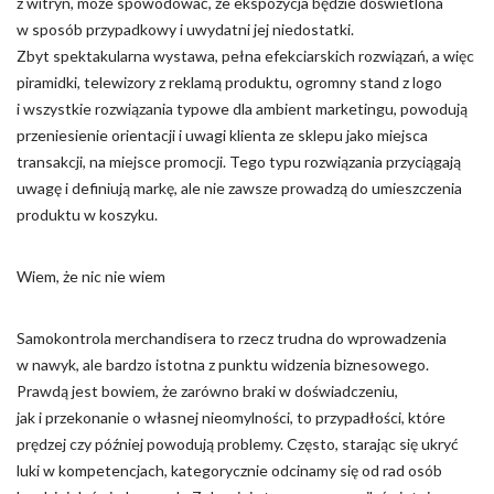
z witryn, może spowodować, że ekspozycja będzie doświetlona
w sposób przypadkowy i uwydatni jej niedostatki.
Nieklasyfikowane pliki cookie, to pliki, które są w procesie
Zbyt spektakularna wystawa, pełna efekciarskich rozwiązań, a więc
klasyfikowania, wraz z dostawcami poszczególnych ciasteczek.
piramidki, telewizory z reklamą produktu, ogromny stand z logo
i wszystkie rozwiązania typowe dla ambient marketingu, powodują
Odrzuć
przeniesienie orientacji i uwagi klienta ze sklepu jako miejsca
transakcji, na miejsce promocji. Tego typu rozwiązania przyciągają
Zapisz moje preferencje
uwagę i definiują markę, ale nie zawsze prowadzą do umieszczenia
Akceptuj wszystko
produktu w koszyku.
Wiem, że nic nie wiem
Samokontrola merchandisera to rzecz trudna do wprowadzenia
w nawyk, ale bardzo istotna z punktu widzenia biznesowego.
Prawdą jest bowiem, że zarówno braki w doświadczeniu,
jak i przekonanie o własnej nieomylności, to przypadłości, które
prędzej czy później powodują problemy. Często, starając się ukryć
luki w kompetencjach, kategorycznie odcinamy się od rad osób