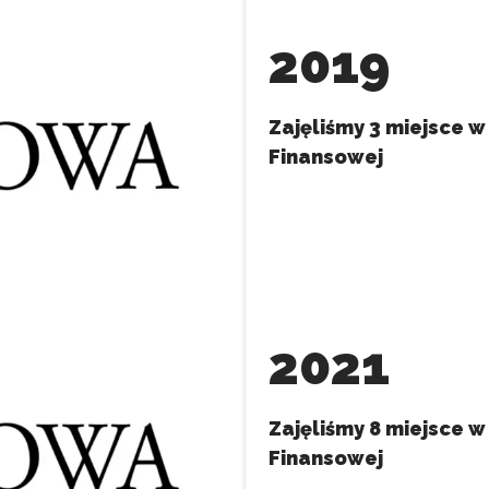
2019
Zajęliśmy 3 miejsce 
Finansowej
2021
do spersonalizowania treści i reklam, aby oferować funkcje społeczności
 o tym, jak korzystasz z naszej witryny, udostępniamy partnerom społecz
Zajęliśmy 8 miejsce 
ą połączyć te informacje z innymi danymi otrzymanymi od Ciebie lub uzy
Finansowej