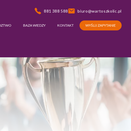
881 388 588
biuro@wartoszkolic.pl
DZTWO
BAZA WIEDZY
KONTAKT
WYŚLIJ ZAPYTANIE