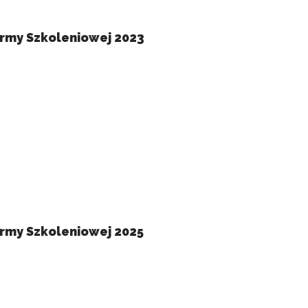
irmy Szkoleniowej 2023
ególnych ciasteczek.
eptuj wszystko
irmy Szkoleniowej 2025