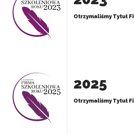
Otrzymaliśmy Tytuł F
e, to pliki, które są w procesie klasyfikowania, wraz z dostawcami poszcz
Zapisz moje preferencje
Akc
2025
Otrzymaliśmy Tytuł F