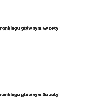
w rankingu głównym Gazety
owe i analizować ruch w
nościowym, reklamowym i
w rankingu głównym Gazety
skanymi podczas korzystania