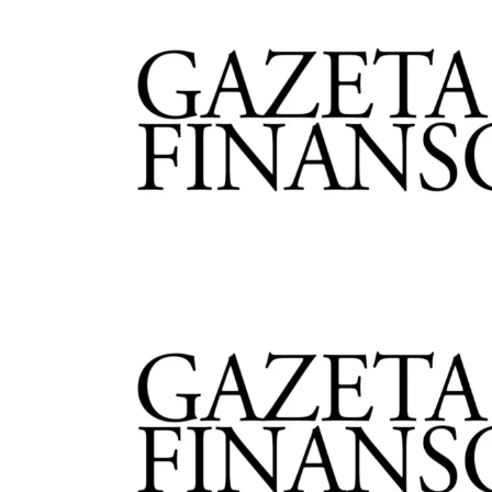
Wykorzystujemy pliki cookie 
naszej witrynie. Informacje
analitycznym. Partnerzy mog
z ich usług.