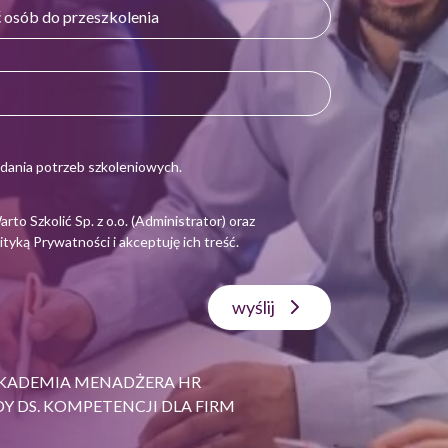
dania potrzeb szkoleniowych.
 Szkolić Sp. z o.o. (Administrator) oraz
ityką Prywatności
i akceptuję ich treść.
wyślij
KADEMIA MENADŻERA HR
Y DS. KOMPETENCJI DLA FIRM