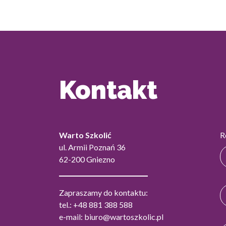
Kontakt
Warto Szkolić
R
ul. Armii Poznań 36
62-200 Gniezno
Zapraszamy do kontaktu:
tel.:
+48 881 388 588
e-mail:
biuro@wartoszkolic.pl