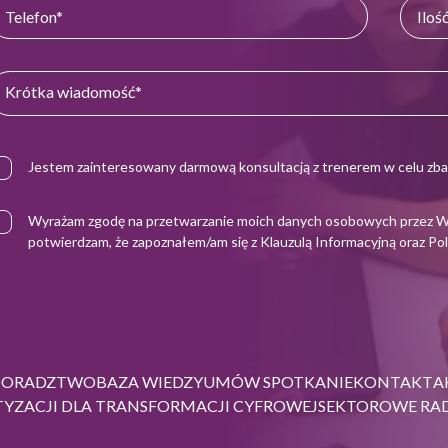
Jestem zainteresowany darmową konsultacją z trenerem w celu zba
Wyrażam zgodę na przetwarzanie moich danych osobowych przez Warto
potwierdzam, że zapoznałem/am się z
Klauzulą Informacyjną
oraz
Pol
DORADZTWO
BAZA WIEDZY
UMÓW SPOTKANIE
KONTAKT
A
YZACJI DLA TRANSFORMACJI CYFROWEJ
SEKTOROWE RAD