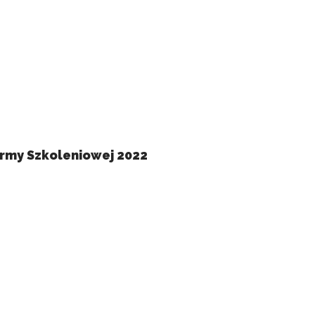
e działać w zamierzony
.
d lub funkcjonowanie strony,
irmy Szkoleniowej 2022
 użytkownicy zachowują się
 Celem jest wyświetlanie
e dla wydawców i