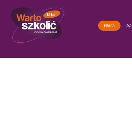
15 lat
FIRMA
DO