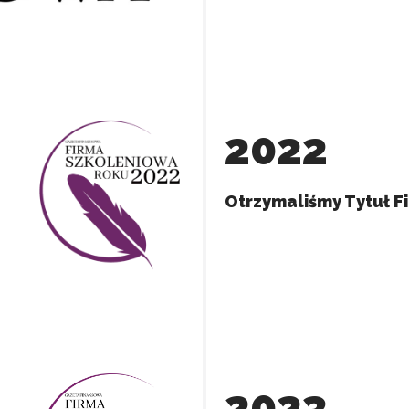
kluczowe znaczenie dla podstawowych funkcji witryny i witryna nie będzi
okie nie przechowują żadnych danych umożliwiających identyfikację osoby
2022
rencji umożliwiają stronie zapamiętanie informacji, które zmieniają wyglą
gion, w którym znajduje się użytkownik.
Otrzymaliśmy Tytuł F
omagają właścicielem stron internetowych zrozumieć, w jaki sposób różni
szając anonimowe informacje.
tosowane są w celu śledzenia użytkowników na stronach internetowych.
interesujące dla poszczególnych użytkowników i tym samym bardziej cenn
2023
iej.