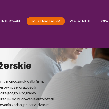
FINANSOWANIE
SZKOLENIA DLA FIRM
WDROŻENIE AI
DORA
żerskie
ia menedżerskie dla firm,
ierowniczej oraz osób
ądzającego. Programy
acji – od budowania autorytetu
gowania zadań, po zarządzanie