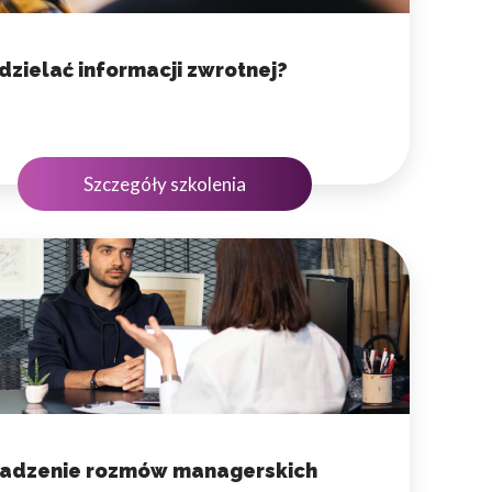
 użytkownicy zachowują się
dzielać informacji zwrotnej?
Szczegóły szkolenia
 Celem jest wyświetlanie
e dla wydawców i
ególnych ciasteczek.
eptuj wszystko
adzenie rozmów managerskich