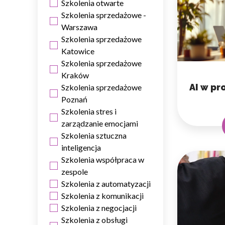
Szkolenia otwarte
Szkolenia sprzedażowe -
Warszawa
Szkolenia sprzedażowe
Katowice
Szkolenia sprzedażowe
Wykorzystujemy pliki cookie 
Kraków
naszej witrynie. Informacje
analitycznym. Partnerzy mog
AI w pr
Szkolenia sprzedażowe
z ich usług.
Poznań
Szkolenia stres i
zarządzanie emocjami
Niezbędne
Szkolenia sztuczna
Niezbędne pliki cookie mają 
inteligencja
sposób bez nich. Te pliki co
Szkolenia współpraca w
zespole
Preferencje
Szkolenia z automatyzacji
Szkolenia z komunikacji
Pliki cookie dotyczące prefe
Szkolenia z negocjacji
np. preferowany język lub re
Szkolenia z obsługi