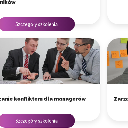
ników
Szczegóły szkolenia
zanie konfliktem dla managerów
Zarz
Szczegóły szkolenia