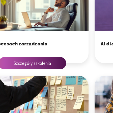
do spersonalizowania treści i reklam, aby oferować funkcje społeczności
 o tym, jak korzystasz z naszej witryny, udostępniamy partnerom społecz
ą połączyć te informacje z innymi danymi otrzymanymi od Ciebie lub uzy
ocesach zarządzania
AI d
Szczegóły szkolenia
kluczowe znaczenie dla podstawowych funkcji witryny i witryna nie będzi
okie nie przechowują żadnych danych umożliwiających identyfikację osoby
rencji umożliwiają stronie zapamiętanie informacji, które zmieniają wyglą
gion, w którym znajduje się użytkownik.