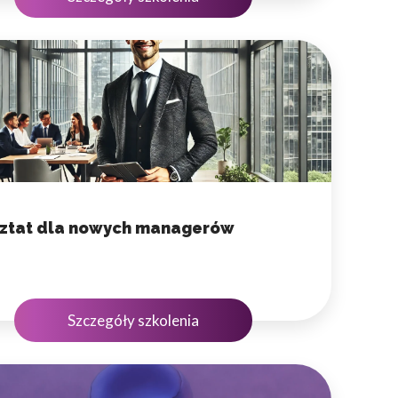
ztat dla nowych managerów
Szczegóły szkolenia