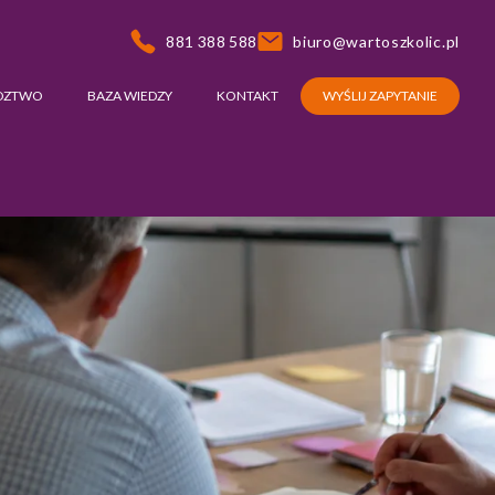
881 388 588
biuro@wartoszkolic.pl
DZTWO
BAZA WIEDZY
KONTAKT
WYŚLIJ ZAPYTANIE