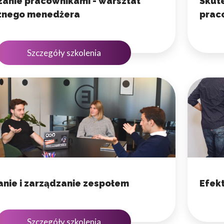
anie pracownikami - warsztat
Skut
znego menedżera
prac
Szczegóły szkolenia
nie i zarządzanie zespołem
Efek
Szczegóły szkolenia