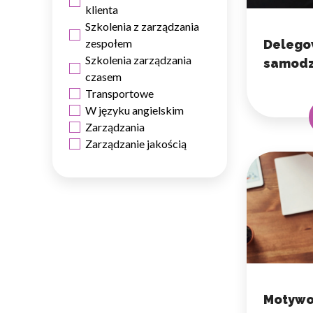
klienta
Statystyka
Szkolenia z zarządzania
zespołem
Statystyczne pliki cookie p
Delego
na stronie, gromadząc i zgła
Szkolenia zarządzania
samodz
czasem
Transportowe
Marketing
W języku angielskim
Marketingowe pliki cookie s
Zarządzania
reklam, które są istotne i 
Zarządzanie jakością
reklamodawców strony trzec
Nieklasyfikowane
Nieklasyfikowane pliki cooki
Odrzuć
Motywo