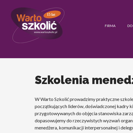
15 lat
FIRMA
DO
Szkolenia mened
W Warto Szkolić prowadzimy praktyczne szkolen
początkujących liderów, doświadczonej kadry k
przygotowywanych do objęcia stanowiska zarz
dopasowujemy do rzeczywistych wyzwań organiz
menedżera, komunikacji interpersonalnej i dele