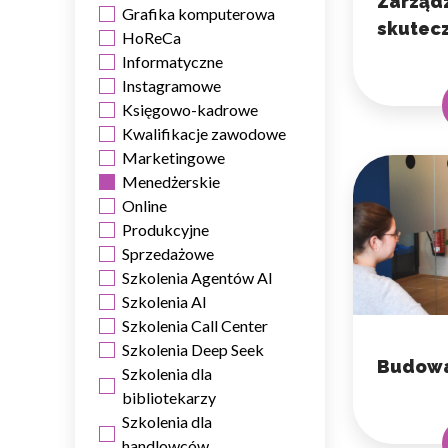
Zarządz
Grafika komputerowa
skutec
HoReCa
Informatyczne
Instagramowe
Księgowo-kadrowe
Kwalifikacje zawodowe
Marketingowe
Menedżerskie
Online
Produkcyjne
Sprzedażowe
Szkolenia Agentów AI
Szkolenia AI
Szkolenia Call Center
Szkolenia Deep Seek
Budowa
Szkolenia dla
bibliotekarzy
Szkolenia dla
handlowców