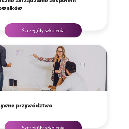
eczne zarządzanie zespołem
owników
Szczegóły szkolenia
tywne przywództwo
Szczegóły szkolenia