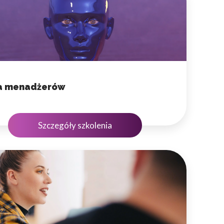
owe i analizować ruch w
nościowym, reklamowym i
skanymi podczas korzystania
la menadżerów
Szczegóły szkolenia
e działać w zamierzony
.
d lub funkcjonowanie strony,