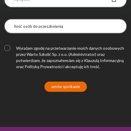
Nieklasyfikowane pliki cookie, to pliki, które są w procesie
klasyfikowania, wraz z dostawcami poszczególnych ciasteczek.
Odrzuć
Zapisz moje preferencje
Wyrażam zgodę na przetwarzanie moich danych osobowych
przez Warto Szkolić Sp. z o.o. (Administrator) oraz
Akceptuj wszystko
potwierdzam, że zapoznałem/am się z
Klauzulą Informacyjną
oraz
Polityką Prywatności
i akceptuję ich treść.
umów spotkanie