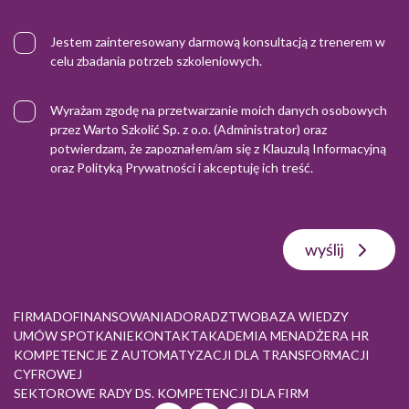
Jestem zainteresowany darmową konsultacją z trenerem w
celu zbadania potrzeb szkoleniowych.
Wyrażam zgodę na przetwarzanie moich danych osobowych
przez Warto Szkolić Sp. z o.o. (Administrator) oraz
potwierdzam, że zapoznałem/am się z
Klauzulą Informacyjną
oraz
Polityką Prywatności
i akceptuję ich treść.
wyślij
FIRMA
DOFINANSOWANIA
DORADZTWO
BAZA WIEDZY
UMÓW SPOTKANIE
KONTAKT
AKADEMIA MENADŻERA HR
KOMPETENCJE Z AUTOMATYZACJI DLA TRANSFORMACJI
CYFROWEJ
SEKTOROWE RADY DS. KOMPETENCJI DLA FIRM