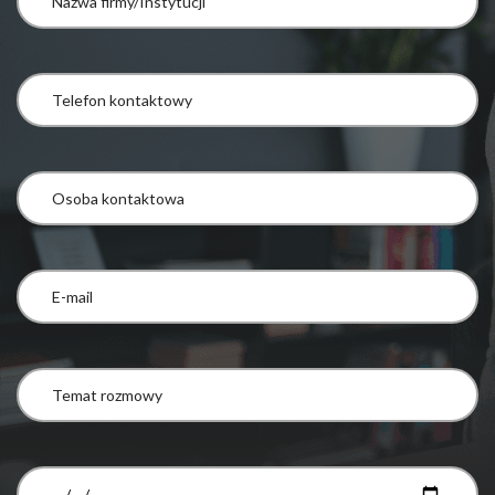
Pliki cookie dotyczące preferencji umożliwiają stronie
zapamiętanie informacji, które zmieniają wygląd lub
funkcjonowanie strony, np. preferowany język lub region, w
którym znajduje się użytkownik.
Statystyka
Statystyczne pliki cookie pomagają właścicielem stron
internetowych zrozumieć, w jaki sposób różni użytkownicy
zachowują się na stronie, gromadząc i zgłaszając anonimowe
informacje.
Marketing
Marketingowe pliki cookie stosowane są w celu śledzenia
użytkowników na stronach internetowych. Celem jest
wyświetlanie reklam, które są istotne i interesujące dla
poszczególnych użytkowników i tym samym bardziej cenne dla
wydawców i reklamodawców strony trzeciej.
Nieklasyfikowane