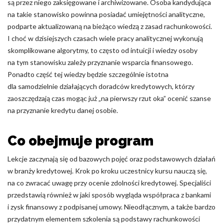
są przez niego zaksięgowane i archiwizowane. Osoba kandydująca
na takie stanowisko powinna posiadać umiejętności analityczne,
podparte aktualizowaną na bieżąco wiedzą z zasad rachunkowości.
I choć w dzisiejszych czasach wiele pracy analitycznej wykonują
skomplikowane algorytmy, to często od intuicji i wiedzy osoby
na tym stanowisku zależy przyznanie wsparcia finansowego.
Ponadto część tej wiedzy będzie szczególnie istotna
dla samodzielnie działających doradców kredytowych, którzy
zaoszczędzają czas mogąc już „na pierwszy rzut oka” ocenić szanse
na przyznanie kredytu danej osobie.
Co obejmuje program
Lekcje zaczynają się od bazowych pojęć oraz podstawowych działań
w branży kredytowej. Krok po kroku uczestnicy kursu nauczą się,
na co zwracać uwagę przy ocenie zdolności kredytowej. Specjaliści
przedstawią również w jaki sposób wygląda współpraca z bankami
i zysk finansowy z podpisanej umowy. Nieodłącznym, a także bardzo
przydatnym elementem szkolenia są podstawy rachunkowości