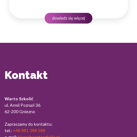
instytucji i jej wyniki finansowe. Dlatego obsługa klienta
w sektorze pożyczek wymaga nie tylko solidnej wiedzy
produktowej, lecz także rozwiniętych kompetencji
dowiedz się więcej
komunikacyjnych, empatii…
Kontakt
Warto Szkolić
ul. Armii Poznań 36
62-200 Gniezno
Zapraszamy do kontaktu:
tel.:
+48 881 388 588
e-mail:
biuro@wartoszkolic.pl