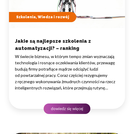
Szkolenia, Wiedza i rozwój
Jakie są najlepsze szkolenia z
automatyzacji? – ranking
W świecie biznesu, w którym tempo zmian wyznaczają
technologia i rosnące oczekiwania klientów, przewagę
budują firmy potrafiące mądrze odciążyć ludzi
od powtarzalnej pracy. Coraz częściej rezygnujemy
z ręcznego wykonywania żmudnych czynności na rzecz
inteligentnych rozwiązań, które przejmują rutynę
i uwalniają czas na zadania naprawdę wymagające
ludzkiego myślenia. Wybór właściwego programu
rozwojowego to decyzja strategiczna — wpływa
dowiedz się więcej
na wydajność zespołów,…