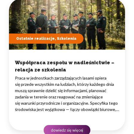
Ostatnie realizacje, Szkolenia
Współpraca zespołu w nadleśnictwie –
relacja ze szkolenia
Praca w jednostkach zarządzających lasami opiera
się przede wszystkim na ludziach, którzy każdego dnia
muszą sprawnie dzielić się informacjami, planować
zadania w terenie oraz reagować na zmieniające
się warunki przyrodnicze i organizacyjne. Specyfika tego
środowiska jest wyjątkowa — łączy obowiązki biurowe,
administracyjne i finansowe z pracą w lesie, często
rozproszoną na dużym obszarze i wymagającą szybkiego
podejmowania decyzji. W takim środowisku
dowiedz się więcej