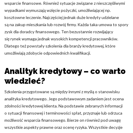
wsparcie finansowe. Również sytuacje związane z nieszczęśliwymi
Nieklasyfikowane pliki cookie, to pliki, które są w procesie
wypadkami wymuszają wzięcie pożyczki, umożliwiającej np.
klasyfikowania, wraz z dostawcami poszczególnych ciasteczek.
kosztowne leczenie. Najczęściej jednak duże kredyty udzielane
są na zakup mieszkania lub rozwój firmy. Każda taka umowa to spory
zysk dla doradcy finansowego. Ten bezustannie rozwijający
Odrzuć
się rynek wymaga jednak wysokich kompetencji pracowników.
Zapisz moje preferencje
Dlatego też powstały szkolenia dla branży kredytowej, które
umożliwiają zdobycie odpowiednich kwalifikacji.
Akceptuj wszystko
Analityk kredytowy – co warto
wiedzieć?
Szkolenia przygotowane są między innymi z myślą o stanowisku
analityka kredytowego. Jego podstawowym zadaniem jest ocena
zdolności kredytowej klienta. Na podstawie zebranych informacji
o sytuacji finansowej i terminowości spłat, przyznaje lub odrzuca
możliwość wsparcia finansowego. Bierze on również pod uwagę
wszystkie aspekty prawne oraz ocenę ryzyka. Wszystkie decyzje