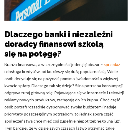
Pliki cookie dotyczące preferencji umożliwiają stronie
zapamiętanie informacji, które zmieniają wygląd lub
funkcjonowanie strony, np. preferowany język lub region, w
którym znajduje się użytkownik.
Dlaczego banki i niezależni
Statystyka
doradcy finansowi szkolą
Statystyczne pliki cookie pomagają właścicielem stron
internetowych zrozumieć, w jaki sposób różni użytkownicy
się na potęgę?
zachowują się na stronie, gromadząc i zgłaszając anonimowe
informacje.
Branża finansowa, a w szczególności jeden jej obszar –
sprzedaż
i obsługa kredytów, od lat cieszy się dużą popularnością. Wiele
osób decyduje się na pożyczki, pomimo świadomości o większej
Marketing
kwocie spłaty. Dlaczego tak się dzieje? Silna potrzeba konsumpcji
Marketingowe pliki cookie stosowane są w celu śledzenia
odgrywa tutaj główną rolę. Pojawiające się w Internecie i telewizji
użytkowników na stronach internetowych. Celem jest
reklamy nowych produktów, zachęcają do ich kupna. Choć część
wyświetlanie reklam, które są istotne i interesujące dla
osób potrafi rozsądnie dysponować swoim budżetem i nadaje
poszczególnych użytkowników i tym samym bardziej cenne dla
priorytety poszczególnym potrzebom, to jednak spora część
wydawców i reklamodawców strony trzeciej.
społeczeństwa chce mieć coś zupełnie niepotrzebnego „na już”.
Tym bardziej, że w dzisiejszych czasach łatwo otrzymać takie
Nieklasyfikowane