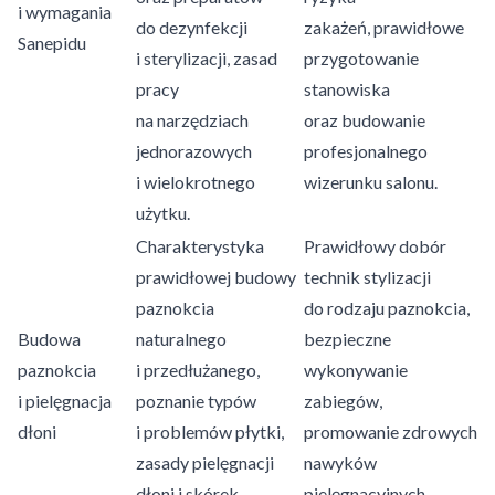
i wymagania
do dezynfekcji
zakażeń, prawidłowe
Sanepidu
i sterylizacji, zasad
przygotowanie
pracy
stanowiska
na narzędziach
oraz budowanie
jednorazowych
profesjonalnego
i wielokrotnego
wizerunku salonu.
użytku.
Charakterystyka
Prawidłowy dobór
prawidłowej budowy
technik stylizacji
paznokcia
do rodzaju paznokcia,
Budowa
naturalnego
bezpieczne
paznokcia
i przedłużanego,
wykonywanie
i pielęgnacja
poznanie typów
zabiegów,
dłoni
i problemów płytki,
promowanie zdrowych
zasady pielęgnacji
nawyków
dłoni i skórek
pielęgnacyjnych