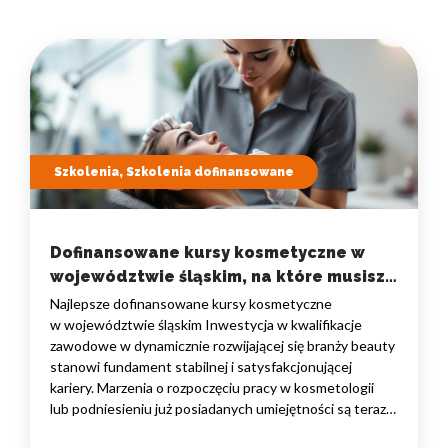
Szkolenia, Szkolenia dofinansowane
Dofinansowane kursy kosmetyczne w
województwie śląskim, na które musisz
się zapisać
Najlepsze dofinansowane kursy kosmetyczne
w województwie śląskim Inwestycja w kwalifikacje
zawodowe w dynamicznie rozwijającej się branży beauty
stanowi fundament stabilnej i satysfakcjonującej
kariery. Marzenia o rozpoczęciu pracy w kosmetologii
lub podniesieniu już posiadanych umiejętności są teraz
wyjątkowo realne. Dzięki funduszom europejskim, osoby