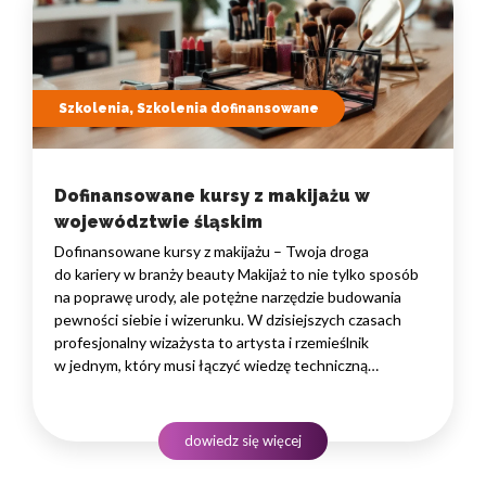
Szkolenia, Szkolenia dofinansowane
Dofinansowane kursy z makijażu w
województwie śląskim
Dofinansowane kursy z makijażu – Twoja droga
do kariery w branży beauty Makijaż to nie tylko sposób
na poprawę urody, ale potężne narzędzie budowania
pewności siebie i wizerunku. W dzisiejszych czasach
profesjonalny wizażysta to artysta i rzemieślnik
w jednym, który musi łączyć wiedzę techniczną
z empatią i kreatywnością. Wiele kobiet marzy o pracy
w tym zawodzie, ale barierą często bywają finanse. Tutaj
z pomocą przychodzą dofinansowane kursy z makijażu…
dowiedz się więcej