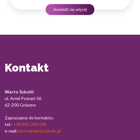
dorosłe mają dostęp do atrakcyjnych, dofinansowanych
kursów kosmetycznych w województwie śląskim, które
dowiedz się więcej
pozwalają zdobyć nowe kwalifikacje bez ponoszenia
pełnych kosztów. To unikatowa…
Kontakt
Warto Szkolić
ul. Armii Poznań 36
62-200 Gniezno
Zapraszamy do kontaktu:
tel.:
+48 881 388 588
e-mail:
biuro@wartoszkolic.pl