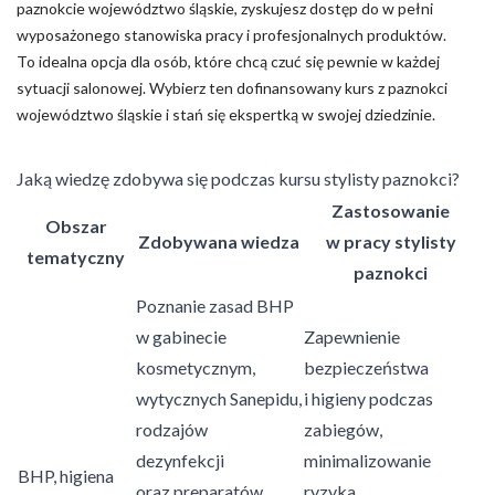
paznokcie województwo śląskie, zyskujesz dostęp do w pełni
wyposażonego stanowiska pracy i profesjonalnych produktów.
To idealna opcja dla osób, które chcą czuć się pewnie w każdej
sytuacji salonowej. Wybierz ten dofinansowany kurs z paznokci
województwo śląskie i stań się ekspertką w swojej dziedzinie.
Jaką wiedzę zdobywa się podczas kursu stylisty paznokci?
Zastosowanie
Obszar
Zdobywana wiedza
w pracy stylisty
tematyczny
paznokci
Poznanie zasad BHP
w gabinecie
Zapewnienie
kosmetycznym,
bezpieczeństwa
wytycznych Sanepidu,
i higieny podczas
rodzajów
zabiegów,
dezynfekcji
minimalizowanie
BHP, higiena
oraz preparatów
ryzyka