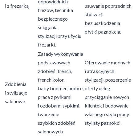
odpowiednich
i z frezarką
usuwanie poprzednich
frezów, technika
stylizacji
bezpiecznego
bez uszkodzenia
ściągania
płytki paznokcia.
stylizacji przy użyciu
frezarki.
Zasady wykonywania
podstawowych
Oferowanie modnych
zdobień: french,
i atrakcyjnych
french kolor,
stylizacji, poszerzenie
Zdobienia
baby boomer, ombre,
oferty usług,
i stylizacje
praca z pyłkami
przyciąganie nowych
salonowe
i ozdobami sypkimi,
klientek i budowanie
tworzenie
własnego stylu pracy
szybkich zdobień
stylisty paznokci.
salonowych.