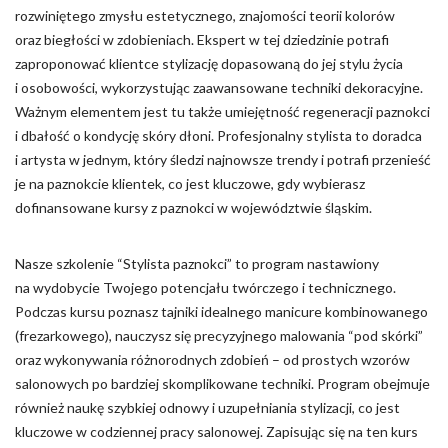
rozwiniętego zmysłu estetycznego, znajomości teorii kolorów
oraz biegłości w zdobieniach. Ekspert w tej dziedzinie potrafi
zaproponować klientce stylizację dopasowaną do jej stylu życia
i osobowości, wykorzystując zaawansowane techniki dekoracyjne.
Ważnym elementem jest tu także umiejętność regeneracji paznokci
i dbałość o kondycję skóry dłoni. Profesjonalny stylista to doradca
i artysta w jednym, który śledzi najnowsze trendy i potrafi przenieść
je na paznokcie klientek, co jest kluczowe, gdy wybierasz
dofinansowane kursy z paznokci w województwie śląskim.
Nasze szkolenie “Stylista paznokci” to program nastawiony
na wydobycie Twojego potencjału twórczego i technicznego.
Podczas kursu poznasz tajniki idealnego manicure kombinowanego
(frezarkowego), nauczysz się precyzyjnego malowania “pod skórki”
oraz wykonywania różnorodnych zdobień – od prostych wzorów
salonowych po bardziej skomplikowane techniki. Program obejmuje
również naukę szybkiej odnowy i uzupełniania stylizacji, co jest
kluczowe w codziennej pracy salonowej. Zapisując się na ten kurs