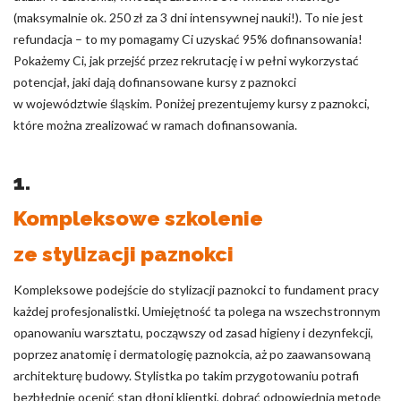
(maksymalnie ok. 250 zł za 3 dni intensywnej nauki!). To nie jest
refundacja – to my pomagamy Ci uzyskać 95% dofinansowania!
Pokażemy Ci, jak przejść przez rekrutację i w pełni wykorzystać
potencjał, jaki dają dofinansowane kursy z paznokci
w województwie śląskim. Poniżej prezentujemy kursy z paznokci,
które można zrealizować w ramach dofinansowania.
1.
Kompleksowe szkolenie
ze stylizacji paznokci
Kompleksowe podejście do stylizacji paznokci to fundament pracy
każdej profesjonalistki. Umiejętność ta polega na wszechstronnym
opanowaniu warsztatu, począwszy od zasad higieny i dezynfekcji,
poprzez anatomię i dermatologię paznokcia, aż po zaawansowaną
architekturę budowy. Stylistka po takim przygotowaniu potrafi
bezbłędnie ocenić stan dłoni klientki, dobrać odpowiednią metodę