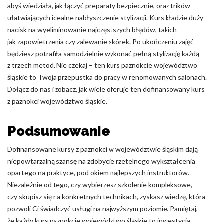
abyś wiedziała, jak łączyć preparaty bezpiecznie, oraz trików
ułatwiających idealne nabłyszczenie stylizacji. Kurs kładzie duży
nacisk na wyeliminowanie najczęstszych błędów, takich
jak zapowietrzenia czy zalewanie skórek. Po ukończeniu zajęć
będziesz potrafiła samodzielnie wykonać pełną stylizację każdą
z trzech metod. Nie czekaj – ten kurs paznokcie województwo
śląskie to Twoja przepustka do pracy w renomowanych salonach.
Dołącz do nas i zobacz, jak wiele oferuje ten dofinansowany kurs
z paznokci województwo śląskie.
Podsumowanie
Dofinansowane kursy z paznokci w województwie śląskim dają
niepowtarzalną szansę na zdobycie rzetelnego wykształcenia
opartego na praktyce, pod okiem najlepszych instruktorów.
Niezależnie od tego, czy wybierzesz szkolenie kompleksowe,
czy skupisz się na konkretnych technikach, zyskasz wiedzę, która
pozwoli Ci świadczyć usługi na najwyższym poziomie. Pamiętaj,
że każdy kurs paznokcie województwo śląskie to inwestycja