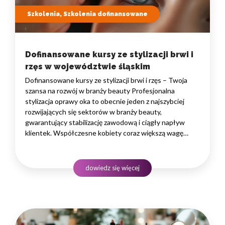
Szkolenia, Szkolenia dofinansowane
Dofinansowane kursy ze stylizacji brwi i
rzęs w województwie śląskim
Dofinansowane kursy ze stylizacji brwi i rzęs – Twoja
szansa na rozwój w branży beauty Profesjonalna
stylizacja oprawy oka to obecnie jeden z najszybciej
rozwijających się sektorów w branży beauty,
gwarantujący stabilizację zawodową i ciągły napływ
klientek. Współczesne kobiety coraz większą wagę
przywiązują do idealnego wyglądu, dlatego
zapotrzebowanie na wykwalifikowane specjalistki, które
potrafią nadać twarzy charakteru poprzez perfekcyjną
dowiedz się więcej
geometrię czy pigmentację, stale…