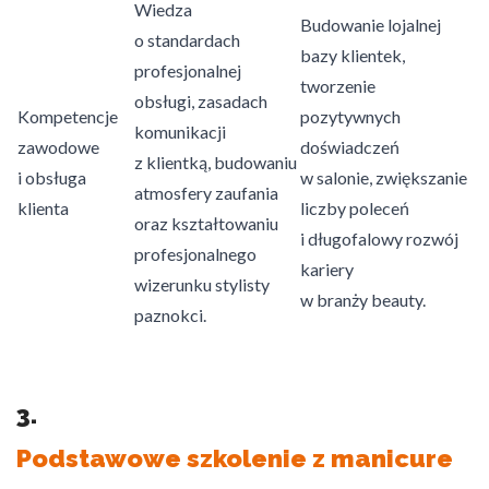
Wiedza
Budowanie lojalnej
o standardach
bazy klientek,
profesjonalnej
tworzenie
obsługi, zasadach
Kompetencje
pozytywnych
komunikacji
zawodowe
doświadczeń
z klientką, budowaniu
i obsługa
w salonie, zwiększanie
atmosfery zaufania
klienta
liczby poleceń
oraz kształtowaniu
i długofalowy rozwój
profesjonalnego
kariery
wizerunku stylisty
w branży beauty.
paznokci.
3.
Podstawowe szkolenie z manicure