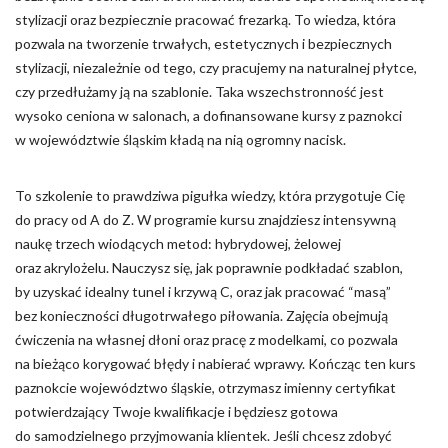
stylizacji oraz bezpiecznie pracować frezarką. To wiedza, która
pozwala na tworzenie trwałych, estetycznych i bezpiecznych
stylizacji, niezależnie od tego, czy pracujemy na naturalnej płytce,
czy przedłużamy ją na szablonie. Taka wszechstronność jest
wysoko ceniona w salonach, a dofinansowane kursy z paznokci
w województwie śląskim kładą na nią ogromny nacisk.
To szkolenie to prawdziwa pigułka wiedzy, która przygotuje Cię
do pracy od A do Z. W programie kursu znajdziesz intensywną
naukę trzech wiodących metod: hybrydowej, żelowej
oraz akrylożelu. Nauczysz się, jak poprawnie podkładać szablon,
by uzyskać idealny tunel i krzywą C, oraz jak pracować “masą”
bez konieczności długotrwałego piłowania. Zajęcia obejmują
ćwiczenia na własnej dłoni oraz pracę z modelkami, co pozwala
na bieżąco korygować błędy i nabierać wprawy. Kończąc ten kurs
paznokcie województwo śląskie, otrzymasz imienny certyfikat
potwierdzający Twoje kwalifikacje i będziesz gotowa
do samodzielnego przyjmowania klientek. Jeśli chcesz zdobyć