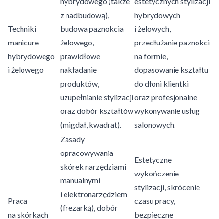
hybrydowego (także
estetycznych stylizacji
z nadbudową),
hybrydowych
Techniki
budowa paznokcia
i żelowych,
manicure
żelowego,
przedłużanie paznokci
hybrydowego
prawidłowe
na formie,
i żelowego
nakładanie
dopasowanie kształtu
produktów,
do dłoni klientki
uzupełnianie stylizacji
oraz profesjonalne
oraz dobór kształtów
wykonywanie usług
(migdał, kwadrat).
salonowych.
Zasady
opracowywania
Estetyczne
skórek narzędziami
wykończenie
manualnymi
stylizacji, skrócenie
i elektronarzędziem
Praca
czasu pracy,
(frezarką), dobór
na skórkach
bezpieczne