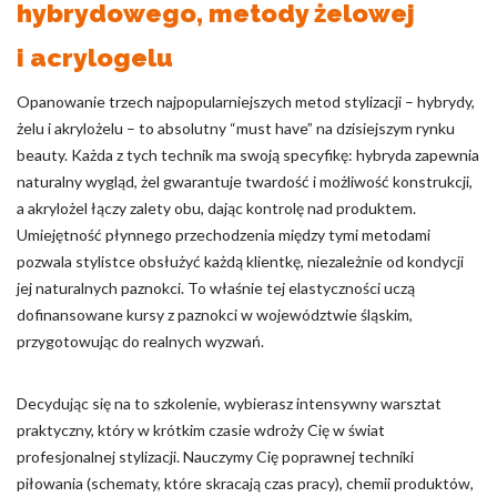
hybrydowego, metody żelowej
i acrylogelu
Opanowanie trzech najpopularniejszych metod stylizacji – hybrydy,
żelu i akrylożelu – to absolutny “must have” na dzisiejszym rynku
beauty. Każda z tych technik ma swoją specyfikę: hybryda zapewnia
naturalny wygląd, żel gwarantuje twardość i możliwość konstrukcji,
a akrylożel łączy zalety obu, dając kontrolę nad produktem.
Umiejętność płynnego przechodzenia między tymi metodami
pozwala stylistce obsłużyć każdą klientkę, niezależnie od kondycji
jej naturalnych paznokci. To właśnie tej elastyczności uczą
dofinansowane kursy z paznokci w województwie śląskim,
przygotowując do realnych wyzwań.
Decydując się na to szkolenie, wybierasz intensywny warsztat
praktyczny, który w krótkim czasie wdroży Cię w świat
profesjonalnej stylizacji. Nauczymy Cię poprawnej techniki
piłowania (schematy, które skracają czas pracy), chemii produktów,