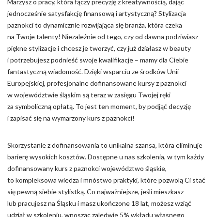
Marzysz o pracy, która łączy precyzję z kreatywnością, dając
jednocześnie satysfakcję finansową i artystyczną? Stylizacja
Nieklasyfikowane pliki cookie, to pliki, które są w procesie
paznokci to dynamicznie rozwijająca się branża, która czeka
klasyfikowania, wraz z dostawcami poszczególnych ciasteczek.
na Twoje talenty! Niezależnie od tego, czy od dawna podziwiasz
piękne stylizacje i chcesz je tworzyć, czy już działasz w beauty
Odrzuć
i potrzebujesz podnieść swoje kwalifikacje – mamy dla Ciebie
fantastyczną wiadomość. Dzięki wsparciu ze środków Unii
Zapisz moje preferencje
Europejskiej, profesjonalne dofinansowane kursy z paznokci
Akceptuj wszystko
w województwie śląskim są teraz w zasięgu Twojej ręki
za symboliczną opłatą. To jest ten moment, by podjąć decyzję
i zapisać się na wymarzony kurs z paznokci!
Skorzystanie z dofinansowania to unikalna szansa, która eliminuje
barierę wysokich kosztów. Dostępne u nas szkolenia, w tym każdy
dofinansowany kurs z paznokci województwo śląskie,
to kompleksowa wiedza i mnóstwo praktyki, które pozwolą Ci stać
się pewną siebie stylistką. Co najważniejsze, jeśli mieszkasz
lub pracujesz na Śląsku i masz ukończone 18 lat, możesz wziąć
udział w szkoleniu, wnosząc zaledwie 5% wkładu własnego