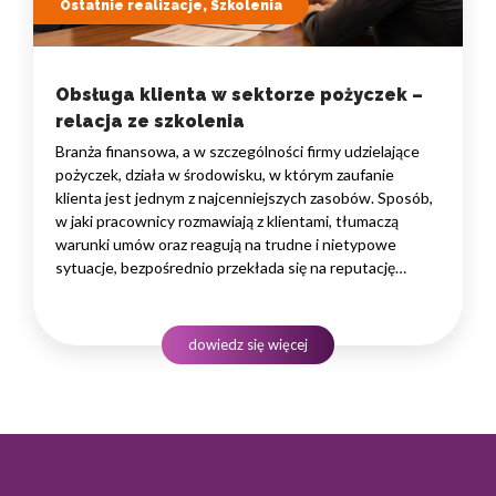
Ostatnie realizacje, Szkolenia
Obsługa klienta w sektorze pożyczek –
relacja ze szkolenia
Branża finansowa, a w szczególności firmy udzielające
pożyczek, działa w środowisku, w którym zaufanie
klienta jest jednym z najcenniejszych zasobów. Sposób,
w jaki pracownicy rozmawiają z klientami, tłumaczą
warunki umów oraz reagują na trudne i nietypowe
sytuacje, bezpośrednio przekłada się na reputację
instytucji i jej wyniki finansowe. Dlatego obsługa klienta
w sektorze pożyczek wymaga nie tylko solidnej wiedzy
produktowej, lecz także rozwiniętych kompetencji
dowiedz się więcej
komunikacyjnych, empatii…