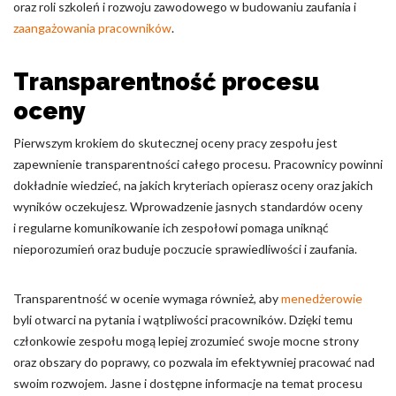
oraz roli szkoleń i rozwoju zawodowego w budowaniu zaufania i
zaangażowania pracowników
Nieklasyfikowane pliki cookie, to pliki, które są w procesie
.
klasyfikowania, wraz z dostawcami poszczególnych ciasteczek.
Transparentność procesu
Odrzuć
oceny
Zapisz moje preferencje
Pierwszym krokiem do skutecznej oceny pracy zespołu jest
zapewnienie transparentności całego procesu. Pracownicy powinni
Akceptuj wszystko
dokładnie wiedzieć, na jakich kryteriach opierasz oceny oraz jakich
wyników oczekujesz. Wprowadzenie jasnych standardów oceny
i regularne komunikowanie ich zespołowi pomaga uniknąć
nieporozumień oraz buduje poczucie sprawiedliwości i zaufania.
Transparentność w ocenie wymaga również, aby
menedżerowie
byli otwarci na pytania i wątpliwości pracowników. Dzięki temu
członkowie zespołu mogą lepiej zrozumieć swoje mocne strony
oraz obszary do poprawy, co pozwala im efektywniej pracować nad
swoim rozwojem. Jasne i dostępne informacje na temat procesu