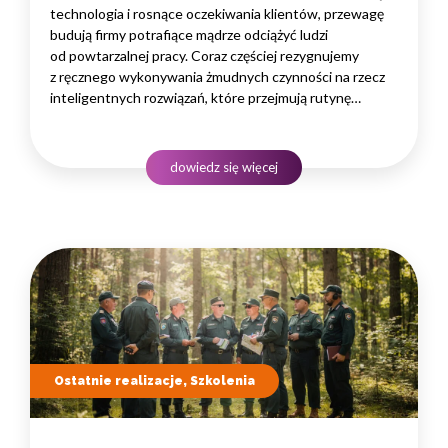
technologia i rosnące oczekiwania klientów, przewagę
budują firmy potrafiące mądrze odciążyć ludzi
od powtarzalnej pracy. Coraz częściej rezygnujemy
z ręcznego wykonywania żmudnych czynności na rzecz
inteligentnych rozwiązań, które przejmują rutynę
i uwalniają czas na zadania naprawdę wymagające
ludzkiego myślenia. Wybór właściwego programu
rozwojowego to decyzja strategiczna — wpływa
dowiedz się więcej
na wydajność zespołów,…
Ostatnie realizacje, Szkolenia