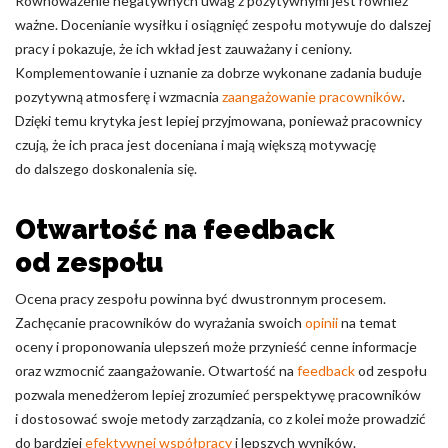
Równoważenie negatywnych uwag z pozytywnymi jest również
ważne. Docenianie wysiłku i osiągnięć zespołu motywuje do dalszej
pracy i pokazuje, że ich wkład jest zauważany i ceniony.
Komplementowanie i uznanie za dobrze wykonane zadania buduje
pozytywną atmosferę i wzmacnia
zaangażowanie pracowników
.
Dzięki temu krytyka jest lepiej przyjmowana, ponieważ pracownicy
czują, że ich praca jest doceniana i mają większą motywację
do dalszego doskonalenia się.
Otwartość na feedback
od zespołu
Ocena pracy zespołu powinna być dwustronnym procesem.
Zachęcanie pracowników do wyrażania swoich
opinii
na temat
oceny i proponowania ulepszeń może przynieść cenne informacje
oraz wzmocnić zaangażowanie. Otwartość na
feedback
od zespołu
pozwala menedżerom lepiej zrozumieć perspektywę pracowników
i dostosować swoje metody zarządzania, co z kolei może prowadzić
do bardziej
efektywnej współpracy
i lepszych wyników.