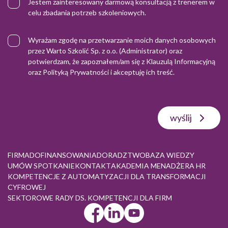
Jestem zainteresowany darmową konsultacją z trenerem w
celu zbadania potrzeb szkoleniowych.
Wyrażam zgodę na przetwarzanie moich danych osobowych
przez Warto Szkolić Sp. z o.o. (Administrator) oraz
potwierdzam, że zapoznałem/am się z
Klauzulą Informacyjną
oraz
Polityką Prywatności
i akceptuję ich treść.
wyślij
FIRMA
DOFINANSOWANIA
DORADZTWO
BAZA WIEDZY
UMÓW SPOTKANIE
KONTAKT
AKADEMIA MENADŻERA HR
KOMPETENCJE Z AUTOMATYZACJI DLA TRANSFORMACJI
CYFROWEJ
SEKTOROWE RADY DS. KOMPETENCJI DLA FIRM