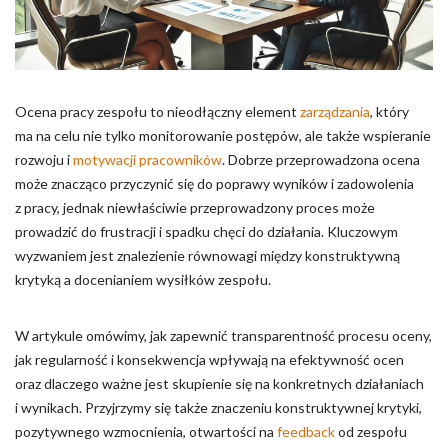
Pliki cookie dotyczące preferencji umożliwiają stronie
zapamiętanie informacji, które zmieniają wygląd lub
funkcjonowanie strony, np. preferowany język lub region, w
którym znajduje się użytkownik.
Ocena pracy zespołu to nieodłączny element
zarządzania
, który
Statystyka
ma na celu nie tylko monitorowanie postępów, ale także wspieranie
Statystyczne pliki cookie pomagają właścicielem stron
rozwoju i
motywacji pracowników
. Dobrze przeprowadzona ocena
internetowych zrozumieć, w jaki sposób różni użytkownicy
może znacząco przyczynić się do poprawy wyników i zadowolenia
zachowują się na stronie, gromadząc i zgłaszając anonimowe
z pracy, jednak niewłaściwie przeprowadzony proces może
informacje.
prowadzić do frustracji i spadku chęci do działania. Kluczowym
wyzwaniem jest znalezienie równowagi między konstruktywną
Marketing
krytyką a docenianiem wysiłków zespołu.
Marketingowe pliki cookie stosowane są w celu śledzenia
użytkowników na stronach internetowych. Celem jest
W artykule omówimy, jak zapewnić transparentność procesu oceny,
wyświetlanie reklam, które są istotne i interesujące dla
jak regularność i konsekwencja wpływają na efektywność ocen
poszczególnych użytkowników i tym samym bardziej cenne dla
oraz dlaczego ważne jest skupienie się na konkretnych działaniach
wydawców i reklamodawców strony trzeciej.
i wynikach. Przyjrzymy się także znaczeniu konstruktywnej krytyki,
pozytywnego wzmocnienia, otwartości na
feedback
od zespołu
Nieklasyfikowane