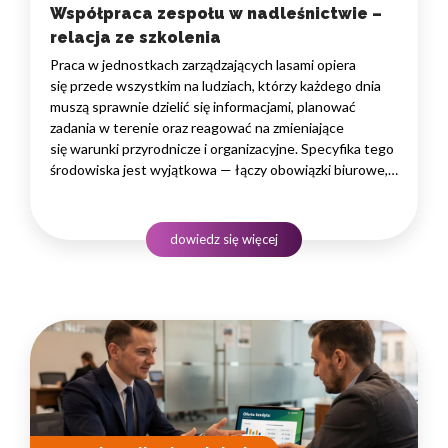
Współpraca zespołu w nadleśnictwie –
relacja ze szkolenia
Praca w jednostkach zarządzających lasami opiera
się przede wszystkim na ludziach, którzy każdego dnia
muszą sprawnie dzielić się informacjami, planować
zadania w terenie oraz reagować na zmieniające
się warunki przyrodnicze i organizacyjne. Specyfika tego
środowiska jest wyjątkowa — łączy obowiązki biurowe,
administracyjne i finansowe z pracą w lesie, często
rozproszoną na dużym obszarze i wymagającą szybkiego
podejmowania decyzji. W takim środowisku
dowiedz się więcej
to nie pojedyncze kompetencje, lecz dobrze…