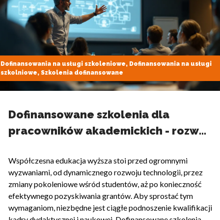
Dofinansowania na usługi szkoleniowe, Dofinansowania na usługi
szkolniowe, Szkolenia dofinansowane
Dofinansowane szkolenia dla
pracowników akademickich - rozwój
kadr uczelni
Współczesna edukacja wyższa stoi przed ogromnymi
wyzwaniami, od dynamicznego rozwoju technologii, przez
zmiany pokoleniowe wśród studentów, aż po konieczność
efektywnego pozyskiwania grantów. Aby sprostać tym
wymaganiom, niezbędne jest ciągłe podnoszenie kwalifikacji
kadry dydaktycznej i naukowej. Dofinansowane szkolenia