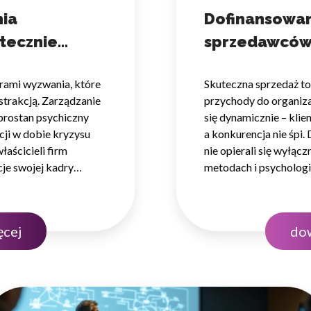
nia
Dofinansowan
tecznie
sprzedawców 
tosowane są w celu śledzenia użytkowników na stronach internetowych.
interesujące dla poszczególnych użytkowników i tym samym bardziej cenn
liderów bez
zwraca się w
iej.
rami wyzwania, które
Skuteczna sprzedaż to
trakcją. Zarządzanie
przychody do organiza
brostan psychiczny
się dynamicznie – klie
ji w dobie kryzysu
a konkurencja nie śpi.
e, to pliki, które są w procesie klasyfikowania, wraz z dostawcami poszcz
łaścicieli firm
nie opierali się wyłącz
cje swojej kadry
metodach i psychologi
Zapisz moje preferencje
Akc
 tym firmowych
kluczowych obszarów 
 są profesjonalne
szkolenia dla sprzed
 uzyskać zewnętrzne…
zespołowi wejść na w
ęcej
dow
szkoleniowy bez obc