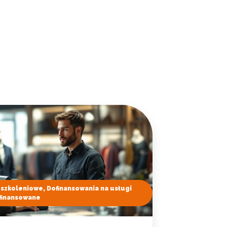
owe i analizować ruch w
nościowym, reklamowym i
skanymi podczas korzystania
e działać w zamierzony
.
d lub funkcjonowanie strony,
 szkoleniowe, Dofinansowania na usługi
ofinansowane
 użytkownicy zachowują się