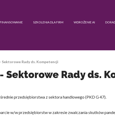
FINANSOWANIE
SZKOLENIA DLA FIRM
WDROŻENIE AI
DORA
– Sektorowe Rady ds. Kompetencji
- Sektorowe Rady ds. K
i średnie przedsiębiorstwa z sektora handlowego (PKD G 47).
parcie w/w przedsiębiorstw w zakresie zwalczania skutków pand