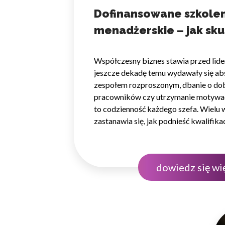
Dofinansowane szkole
Marketing
menadżerskie – jak sku
Marketingowe pliki cookie s
reklam, które są istotne i 
rozwijać kompetencje 
reklamodawców strony trzec
Współczesny biznes stawia przed lide
obciążania budżetu?
jeszcze dekadę temu wydawały się abs
Nieklasyfikowane
zespołem rozproszonym, dbanie o do
pracowników czy utrzymanie motywac
Nieklasyfikowane pliki cooki
to codzienność każdego szefa. Wielu w
zastanawia się, jak podnieść kwalifika
Odrzuć
zarządzającej, nie nadwyrężając przy
finansów. Odpowiedzią na te potrzeby
programy rozwojowe, na które można
dowiedz się wi