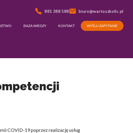
881 388 588
biuro@wartoszkolic.pl
DZTWO
BAZA WIEDZY
KONTAKT
WYŚLIJ ZAPYTANIE
ompetencji
emii COVID-19 poprzez realizację usług