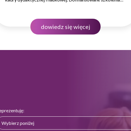
dla pracowników uczelni wyższych stają się kluczowym
narzędziem, pozwalającym uczelniom na wdrażanie
nowoczesnych metod nauczania i zarządzania
dowiedz się więcej
bez nadmiernego obciążania budżetu.…
eprezentuję: