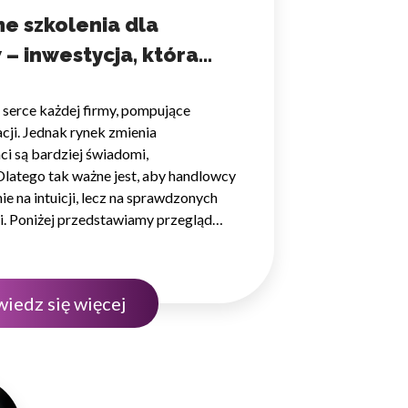
e szkolenia dla
– inwestycja, która
 Celem jest wyświetlanie
e dla wydawców i
 wynikach
 serce każdej firmy, pompujące
cji. Jednak rynek zmienia
nci są bardziej świadomi,
 Dlatego tak ważne jest, aby handlowcy
ególnych ciasteczek.
nie na intuicji, lecz na sprawdzonych
i. Poniżej przedstawiamy przegląd
eptuj wszystko
rozwoju oraz dofinansowane
awców, które pomogą Twojemu
yższy poziom efektywności. Budżet
iedz się więcej
iążeń…