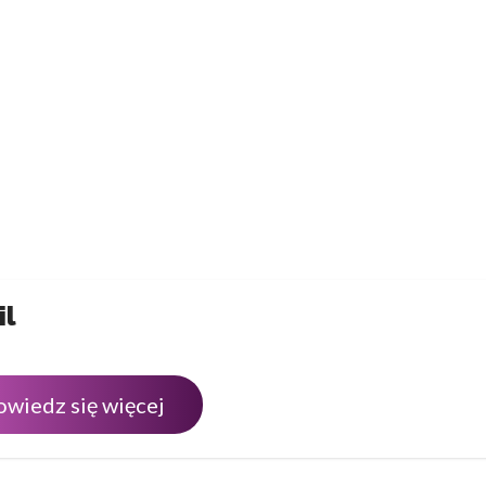
il
owiedz się więcej