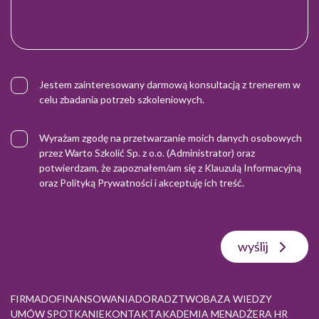
Jestem zainteresowany darmową konsultacją z trenerem w
celu zbadania potrzeb szkoleniowych.
Wyrażam zgodę na przetwarzanie moich danych osobowych
przez Warto Szkolić Sp. z o.o. (Administrator) oraz
potwierdzam, że zapoznałem/am się z
Klauzulą Informacyjną
oraz
Polityką Prywatności
i akceptuję ich treść.
wyślij
FIRMA
DOFINANSOWANIA
DORADZTWO
BAZA WIEDZY
UMÓW SPOTKANIE
KONTAKT
AKADEMIA MENADŻERA HR