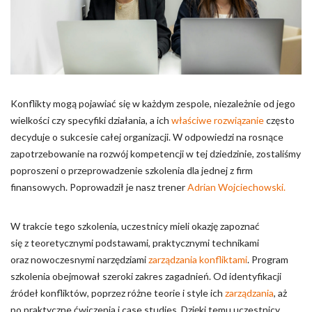
Pliki cookie dotyczące preferencji umożliwiają stronie
zapamiętanie informacji, które zmieniają wygląd lub
funkcjonowanie strony, np. preferowany język lub region, w
którym znajduje się użytkownik.
Statystyka
Konflikty mogą pojawiać się w każdym zespole, niezależnie od jego
Statystyczne pliki cookie pomagają właścicielem stron
wielkości czy specyfiki działania, a ich
właściwe rozwiązanie
często
internetowych zrozumieć, w jaki sposób różni użytkownicy
zachowują się na stronie, gromadząc i zgłaszając anonimowe
decyduje o sukcesie całej organizacji. W odpowiedzi na rosnące
informacje.
zapotrzebowanie na rozwój kompetencji w tej dziedzinie, zostaliśmy
poproszeni o przeprowadzenie szkolenia dla jednej z firm
finansowych. Poprowadził je nasz trener
Marketing
Adrian Wojciechowski.
Marketingowe pliki cookie stosowane są w celu śledzenia
W trakcie tego szkolenia, uczestnicy mieli okazję zapoznać
użytkowników na stronach internetowych. Celem jest
wyświetlanie reklam, które są istotne i interesujące dla
się z teoretycznymi podstawami, praktycznymi technikami
poszczególnych użytkowników i tym samym bardziej cenne dla
oraz nowoczesnymi narzędziami
zarządzania konfliktami
. Program
wydawców i reklamodawców strony trzeciej.
szkolenia obejmował szeroki zakres zagadnień. Od identyfikacji
źródeł konfliktów, poprzez różne teorie i style ich
zarządzania
, aż
Nieklasyfikowane
po praktyczne ćwiczenia i case studies. Dzięki temu uczestnicy