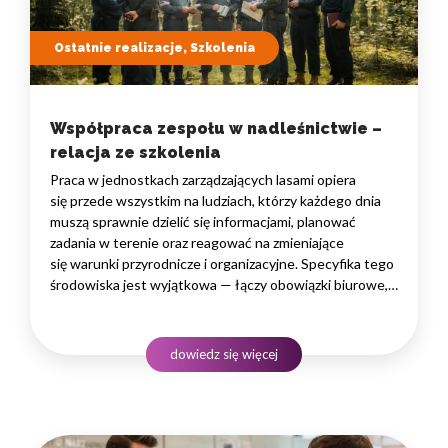
Ostatnie realizacje, Szkolenia
Współpraca zespołu w nadleśnictwie –
relacja ze szkolenia
Praca w jednostkach zarządzających lasami opiera
się przede wszystkim na ludziach, którzy każdego dnia
muszą sprawnie dzielić się informacjami, planować
zadania w terenie oraz reagować na zmieniające
się warunki przyrodnicze i organizacyjne. Specyfika tego
środowiska jest wyjątkowa — łączy obowiązki biurowe,
administracyjne i finansowe z pracą w lesie, często
rozproszoną na dużym obszarze i wymagającą szybkiego
podejmowania decyzji. W takim środowisku
dowiedz się więcej
to nie pojedyncze kompetencje, lecz dobrze…