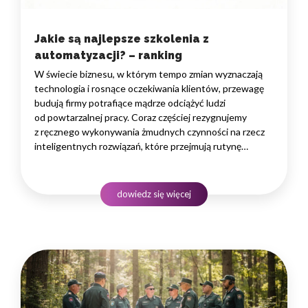
Jakie są najlepsze szkolenia z
automatyzacji? – ranking
W świecie biznesu, w którym tempo zmian wyznaczają
technologia i rosnące oczekiwania klientów, przewagę
budują firmy potrafiące mądrze odciążyć ludzi
od powtarzalnej pracy. Coraz częściej rezygnujemy
z ręcznego wykonywania żmudnych czynności na rzecz
inteligentnych rozwiązań, które przejmują rutynę
i uwalniają czas na zadania naprawdę wymagające
ludzkiego myślenia. Wybór właściwego programu
rozwojowego to decyzja strategiczna — wpływa
dowiedz się więcej
na wydajność zespołów,…