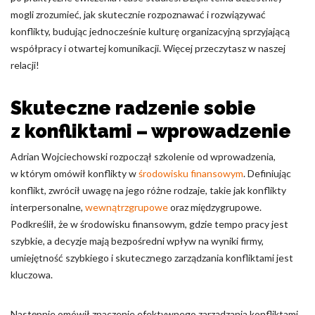
mogli zrozumieć, jak skutecznie rozpoznawać i rozwiązywać
Nieklasyfikowane pliki cookie, to pliki, które są w procesie
konflikty, budując jednocześnie kulturę organizacyjną sprzyjającą
klasyfikowania, wraz z dostawcami poszczególnych ciasteczek.
współpracy i otwartej komunikacji. Więcej przeczytasz w naszej
relacji!
Odrzuć
Skuteczne radzenie sobie
Zapisz moje preferencje
z konfliktami – wprowadzenie
Akceptuj wszystko
Adrian Wojciechowski rozpoczął szkolenie od wprowadzenia,
w którym omówił konflikty w
środowisku finansowym
. Definiując
konflikt, zwrócił uwagę na jego różne rodzaje, takie jak konflikty
interpersonalne,
wewnątrzgrupowe
oraz międzygrupowe.
Podkreślił, że w środowisku finansowym, gdzie tempo pracy jest
szybkie, a decyzje mają bezpośredni wpływ na wyniki firmy,
umiejętność szybkiego i skutecznego zarządzania konfliktami jest
kluczowa.
Następnie omówił znaczenie efektywnego zarządzania konfliktami