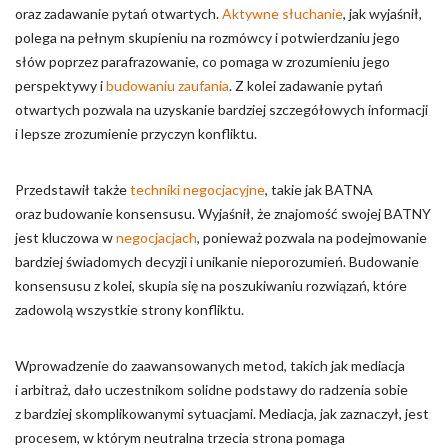
oraz zadawanie pytań otwartych.
Aktywne słuchanie
, jak wyjaśnił,
polega na pełnym skupieniu na rozmówcy i potwierdzaniu jego
słów poprzez parafrazowanie, co pomaga w zrozumieniu jego
perspektywy i
budowaniu zaufania
. Z kolei zadawanie pytań
otwartych pozwala na uzyskanie bardziej szczegółowych informacji
i lepsze zrozumienie przyczyn konfliktu.
Przedstawił także
techniki negocjacyjne
, takie jak BATNA
oraz budowanie konsensusu. Wyjaśnił, że znajomość swojej BATNY
jest kluczowa w
negocjacjach
, ponieważ pozwala na podejmowanie
bardziej świadomych decyzji i unikanie nieporozumień. Budowanie
konsensusu z kolei, skupia się na poszukiwaniu rozwiązań, które
zadowolą wszystkie strony konfliktu.
Wprowadzenie do zaawansowanych metod, takich jak mediacja
i arbitraż, dało uczestnikom solidne podstawy do radzenia sobie
z bardziej skomplikowanymi sytuacjami. Mediacja, jak zaznaczył, jest
procesem, w którym neutralna trzecia strona pomaga