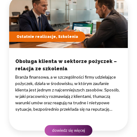
Ostatnie realizacje, Szkolenia
Obsługa klienta w sektorze pożyczek –
relacja ze szkolenia
Branża finansowa, a w szczególności firmy udzielające
pożyczek, działa w środowisku, w którym zaufanie
klienta jest jednym z najcenniejszych zasobów. Sposób,
w jaki pracownicy rozmawiają z klientami, tłumaczą
warunki umów oraz reagują na trudne i nietypowe
sytuacje, bezpośrednio przekłada się na reputację
instytucji i jej wyniki finansowe. Dlatego obsługa klienta
w sektorze pożyczek wymaga nie tylko solidnej wiedzy
produktowej, lecz także rozwiniętych kompetencji
dowiedz się więcej
komunikacyjnych, empatii…