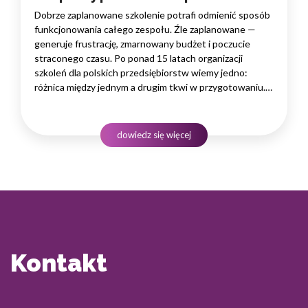
Dobrze zaplanowane szkolenie potrafi odmienić sposób
funkcjonowania całego zespołu. Źle zaplanowane —
generuje frustrację, zmarnowany budżet i poczucie
straconego czasu. Po ponad 15 latach organizacji
szkoleń dla polskich przedsiębiorstw wiemy jedno:
różnica między jednym a drugim tkwi w przygotowaniu.
W tym artykule dzielimy się naszym sprawdzonym
procesem i pokazujemy, jak zorganizować szkolenie,
które faktycznie przyniesie rezultaty — niezależnie
dowiedz się więcej
od tego,…
Kontakt