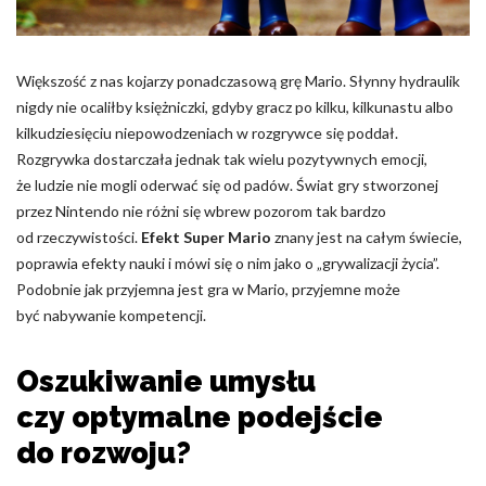
Pliki cookie dotyczące preferencji umożliwiają stronie
zapamiętanie informacji, które zmieniają wygląd lub
funkcjonowanie strony, np. preferowany język lub region, w
którym znajduje się użytkownik.
Większość z nas kojarzy ponadczasową grę Mario. Słynny hydraulik
nigdy nie ocaliłby księżniczki, gdyby gracz po kilku, kilkunastu albo
Statystyka
kilkudziesięciu niepowodzeniach w rozgrywce się poddał.
Rozgrywka dostarczała jednak tak wielu pozytywnych emocji,
Statystyczne pliki cookie pomagają właścicielem stron
że ludzie nie mogli oderwać się od padów. Świat gry stworzonej
internetowych zrozumieć, w jaki sposób różni użytkownicy
zachowują się na stronie, gromadząc i zgłaszając anonimowe
przez Nintendo nie różni się wbrew pozorom tak bardzo
informacje.
od rzeczywistości.
Efekt Super Mario
znany jest na całym świecie,
poprawia efekty nauki i mówi się o nim jako o „grywalizacji życia”.
Podobnie jak przyjemna jest gra w Mario, przyjemne może
Marketing
być nabywanie kompetencji.
Marketingowe pliki cookie stosowane są w celu śledzenia
użytkowników na stronach internetowych. Celem jest
Oszukiwanie umysłu
wyświetlanie reklam, które są istotne i interesujące dla
poszczególnych użytkowników i tym samym bardziej cenne dla
czy optymalne podejście
wydawców i reklamodawców strony trzeciej.
do rozwoju?
Nieklasyfikowane