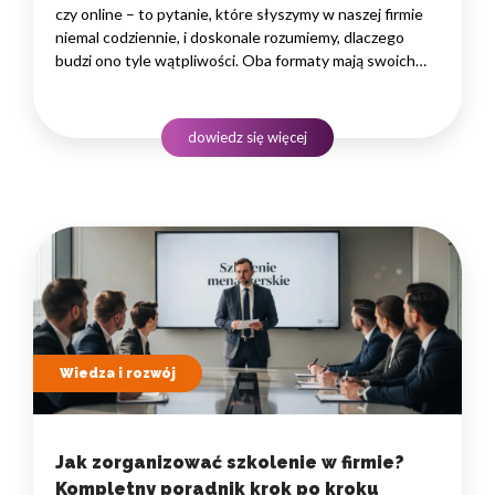
czy online – to pytanie, które słyszymy w naszej firmie
niemal codziennie, i doskonale rozumiemy, dlaczego
budzi ono tyle wątpliwości. Oba formaty mają swoich
zwolenników, a ostateczna odpowiedź zależy od wielu
zmiennych: specyfiki zespołu, celów rozwojowych,
branży i dostępnego budżetu.…
dowiedz się więcej
Wiedza i rozwój
Jak zorganizować szkolenie w firmie?
Kompletny poradnik krok po kroku