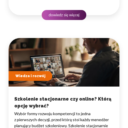
i uwalniają czas na zadania naprawdę wymagające
ludzkiego myślenia. Wybór właściwego programu
rozwojowego to decyzja strategiczna — wpływa
dowiedz się więcej
na wydajność zespołów,…
Wiedza i rozwój
Szkolenie stacjonarne czy online? Którą
opcję wybrać?
Wybór formy rozwoju kompetencji to jedna
z pierwszych decyzji, przed którą stoi każdy menedżer
planujący budżet szkoleniowy. Szkolenie stacjonarnie