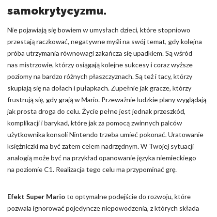
samokrytycyzmu.
Nie pojawiają się bowiem w umysłach dzieci, które stopniowo
przestają raczkować, negatywne myśli na swój temat, gdy kolejna
próba utrzymania równowagi zakańcza się upadkiem. Są wśród
nas mistrzowie, którzy osiągają kolejne sukcesy i coraz wyższe
poziomy na bardzo różnych płaszczyznach. Są też i tacy, którzy
skupiają się na dołach i pułapkach. Zupełnie jak gracze, którzy
frustrują się, gdy grają w Mario. Przeważnie ludzkie plany wyglądają
jak prosta droga do celu. Życie pełne jest jednak przeszkód,
komplikacji i barykad, które jak za pomocą zwinnych palców
użytkownika konsoli Nintendo trzeba umieć pokonać. Uratowanie
księżniczki ma być zatem celem nadrzędnym. W Twojej sytuacji
analogią może być na przykład opanowanie języka niemieckiego
na poziomie C1. Realizacja tego celu ma przypominać grę.
Efekt Super Mario
to optymalne podejście do rozwoju, które
pozwala ignorować pojedyncze niepowodzenia, z których składa