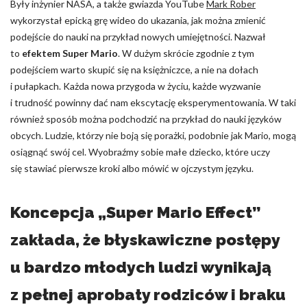
Były inżynier NASA, a także gwiazda YouTube
Mark Rober
wykorzystał epicką grę wideo do ukazania, jak można zmienić
Nieklasyfikowane pliki cookie, to pliki, które są w procesie
klasyfikowania, wraz z dostawcami poszczególnych ciasteczek.
podejście do nauki na przykład nowych umiejętności. Nazwał
to
efektem Super Mario
. W dużym skrócie zgodnie z tym
podejściem warto skupić się na księżniczce, a nie na dołach
Odrzuć
i pułapkach. Każda nowa przygoda w życiu, każde wyzwanie
i trudność powinny dać nam ekscytację eksperymentowania. W taki
Zapisz moje preferencje
również sposób można podchodzić na przykład do nauki języków
Akceptuj wszystko
obcych. Ludzie, którzy nie boją się porażki, podobnie jak Mario, mogą
osiągnąć swój cel. Wyobraźmy sobie małe dziecko, które uczy
się stawiać pierwsze kroki albo mówić w ojczystym języku.
Koncepcja „
Super Mario Effect
”
zakłada, że błyskawiczne postępy
u bardzo młodych ludzi wynikają
z pełnej aprobaty rodziców i braku