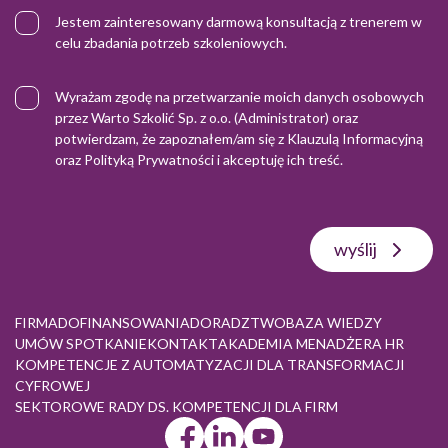
Jestem zainteresowany darmową konsultacją z trenerem w
celu zbadania potrzeb szkoleniowych.
Wyrażam zgodę na przetwarzanie moich danych osobowych
przez Warto Szkolić Sp. z o.o. (Administrator) oraz
potwierdzam, że zapoznałem/am się z
Klauzulą Informacyjną
oraz
Polityką Prywatności
i akceptuję ich treść.
wyślij
FIRMA
DOFINANSOWANIA
DORADZTWO
BAZA WIEDZY
UMÓW SPOTKANIE
KONTAKT
AKADEMIA MENADŻERA HR
KOMPETENCJE Z AUTOMATYZACJI DLA TRANSFORMACJI
CYFROWEJ
SEKTOROWE RADY DS. KOMPETENCJI DLA FIRM