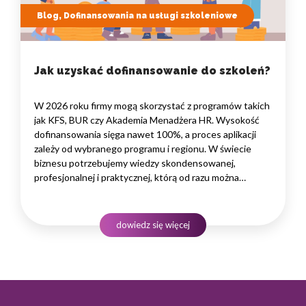
Blog, Dofinansowania na usługi szkoleniowe
Jak uzyskać dofinansowanie do szkoleń?
W 2026 roku firmy mogą skorzystać z programów takich
jak KFS, BUR czy Akademia Menadżera HR. Wysokość
dofinansowania sięga nawet 100%, a proces aplikacji
zależy od wybranego programu i regionu. W świecie
biznesu potrzebujemy wiedzy skondensowanej,
profesjonalnej i praktycznej, którą od razu można
wdrożyć w życie firmy czy marki własnej. Kluczem jest
merytoryka przekazana przez najlepszych specjalistów
odnoszących sukcesy w naszej branży.…
dowiedz się więcej