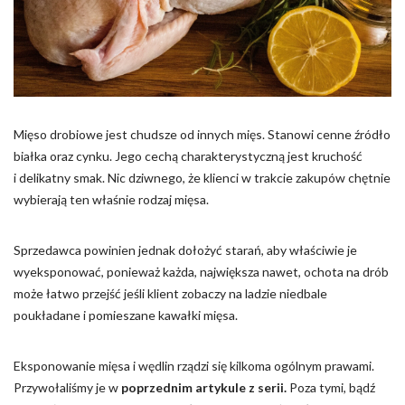
Pliki cookie dotyczące preferencji umożliwiają stronie
zapamiętanie informacji, które zmieniają wygląd lub
funkcjonowanie strony, np. preferowany język lub region, w
którym znajduje się użytkownik.
Statystyka
Mięso drobiowe jest chudsze od innych mięs. Stanowi cenne źródło
Statystyczne pliki cookie pomagają właścicielem stron
białka oraz cynku. Jego cechą charakterystyczną jest kruchość
internetowych zrozumieć, w jaki sposób różni użytkownicy
zachowują się na stronie, gromadząc i zgłaszając anonimowe
i delikatny smak. Nic dziwnego, że klienci w trakcie zakupów chętnie
informacje.
wybierają ten właśnie rodzaj mięsa.
Marketing
Sprzedawca powinien jednak dołożyć starań, aby właściwie je
wyeksponować, ponieważ każda, największa nawet, ochota na drób
Marketingowe pliki cookie stosowane są w celu śledzenia
może łatwo przejść jeśli klient zobaczy na ladzie niedbale
użytkowników na stronach internetowych. Celem jest
wyświetlanie reklam, które są istotne i interesujące dla
poukładane i pomieszane kawałki mięsa.
poszczególnych użytkowników i tym samym bardziej cenne dla
wydawców i reklamodawców strony trzeciej.
Eksponowanie mięsa i wędlin rządzi się kilkoma ogólnym prawami.
Przywołaliśmy je w
poprzednim artykule z serii.
Poza tymi, bądź
Nieklasyfikowane