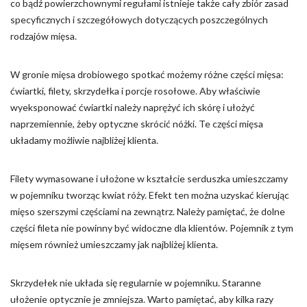
co bądź powierzchownymi regułami istnieje także cały zbiór zasad
specyficznych i szczegółowych dotyczących poszczególnych
Nieklasyfikowane pliki cookie, to pliki, które są w procesie
klasyfikowania, wraz z dostawcami poszczególnych ciasteczek.
rodzajów mięsa.
W gronie mięsa drobiowego spotkać możemy różne części mięsa:
Odrzuć
ćwiartki, filety, skrzydełka i porcje rosołowe. Aby właściwie
Zapisz moje preferencje
wyeksponować ćwiartki należy naprężyć ich skórę i ułożyć
naprzemiennie, żeby optyczne skrócić nóżki. Te części mięsa
Akceptuj wszystko
układamy możliwie najbliżej klienta.
Filety wymasowane i ułożone w kształcie serduszka umieszczamy
w pojemniku tworząc kwiat róży. Efekt ten można uzyskać kierując
mięso szerszymi częściami na zewnątrz. Należy pamiętać, że dolne
części fileta nie powinny być widoczne dla klientów. Pojemnik z tym
mięsem również umieszczamy jak najbliżej klienta.
Skrzydełek nie układa się regularnie w pojemniku. Staranne
ułożenie optycznie je zmniejsza. Warto pamiętać, aby kilka razy