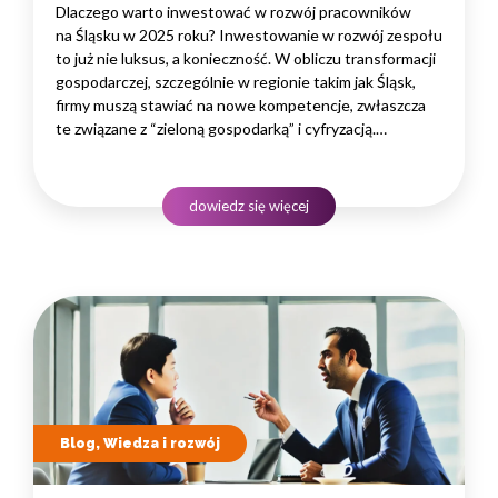
Dlaczego warto inwestować w rozwój pracowników
na Śląsku w 2025 roku? Inwestowanie w rozwój zespołu
to już nie luksus, a konieczność. W obliczu transformacji
gospodarczej, szczególnie w regionie takim jak Śląsk,
firmy muszą stawiać na nowe kompetencje, zwłaszcza
te związane z “zieloną gospodarką” i cyfryzacją.
Podnoszenie kwalifikacji pracowników bezpośrednio
przekłada się na innowacyjność, efektywność i zdolność
do konkurowania na coraz bardziej wymagającym rynku.
dowiedz się więcej
To strategiczna decyzja, która buduje wartość firmy
na lata.…
Blog, Wiedza i rozwój