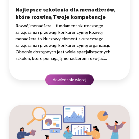
Najlepsze szkolenia dla menadżerów,
które rozwiną Twoje kompetencje
Rozwój menadżera – fundament skutecznego
zarządzania i przewagi konkurencyjnej Rozwój
menadżera to kluczowy element skutecznego
zarządzania i przewagi konkurencyjnej organizacji.
Obecnie dostępnych jest wiele specjalistycznych
szkoleń, które pomagają menadżerom rozwijać
ich umiejętności w zarządzaniu zespołem, efektywnej
komunikacji i strategicznym myśleniu. Dobrze dobrane
szkolenia dla menadżerów mogą pomóc w budowaniu
dowiedz się więcej
silnych zespołów, zwiększaniu produktywności
i wywieraniu pozytywnego wpływu na organizację.
Poniżej…