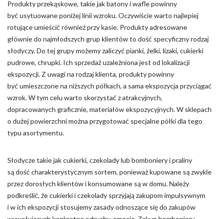
Produkty przekąskowe, takie jak batony i wafle powinny
być usytuowane poniżej linii wzroku. Oczywiście warto najlepiej
Nieklasyfikowane pliki cookie, to pliki, które są w procesie
klasyfikowania, wraz z dostawcami poszczególnych ciasteczek.
rotujące umieścić również przy kasie. Produkty adresowane
głównie do najmłodszych grup klientów to dość specyficzny rodzaj
słodyczy. Do tej grupy możemy zaliczyć pianki, żelki, lizaki, cukierki
Odrzuć
pudrowe, chrupki. Ich sprzedaż uzależniona jest od lokalizacji
ekspozycji. Z uwagi na rodzaj klienta, produkty powinny
Zapisz moje preferencje
być umieszczone na niższych półkach, a sama ekspozycja przyciągać
Akceptuj wszystko
wzrok. W tym celu warto skorzystać z atrakcyjnych,
dopracowanych graficznie, materiałów ekspozycyjnych. W sklepach
o dużej powierzchni można przygotować specjalne półki dla tego
typu asortymentu.
Słodycze takie jak cukierki, czekolady lub bomboniery i praliny
są dość charakterystycznym sortem, ponieważ kupowane są zwykle
przez dorosłych klientów i konsumowane są w domu. Należy
podkreślić, że cukierki i czekolady sprzyjają zakupom impulsywnym
i w ich ekspozycji stosujemy zasady odnoszące się do zakupów
wywołujących konkretne odruchy, emocje. Zakup bomboniery