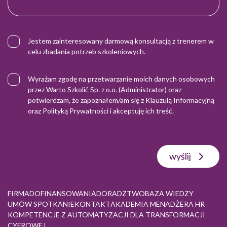
Jestem zainteresowany darmową konsultacją z trenerem w
celu zbadania potrzeb szkoleniowych.
Wyrażam zgodę na przetwarzanie moich danych osobowych
przez Warto Szkolić Sp. z o.o. (Administrator) oraz
potwierdzam, że zapoznałem/am się z
Klauzulą Informacyjną
oraz
Polityką Prywatności
i akceptuję ich treść.
wyślij
FIRMA
DOFINANSOWANIA
DORADZTWO
BAZA WIEDZY
UMÓW SPOTKANIE
KONTAKT
AKADEMIA MENADŻERA HR
KOMPETENCJE Z AUTOMATYZACJI DLA TRANSFORMACJI
CYFROWEJ