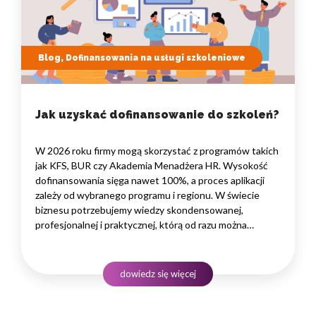
Blog, Dofinansowania na usługi szkoleniowe
Jak uzyskać dofinansowanie do szkoleń?
W 2026 roku firmy mogą skorzystać z programów takich
jak KFS, BUR czy Akademia Menadżera HR. Wysokość
dofinansowania sięga nawet 100%, a proces aplikacji
zależy od wybranego programu i regionu. W świecie
biznesu potrzebujemy wiedzy skondensowanej,
profesjonalnej i praktycznej, którą od razu można
wdrożyć w życie firmy czy marki własnej. Kluczem jest
merytoryka przekazana przez najlepszych specjalistów
odnoszących sukcesy w naszej branży.…
dowiedz się więcej