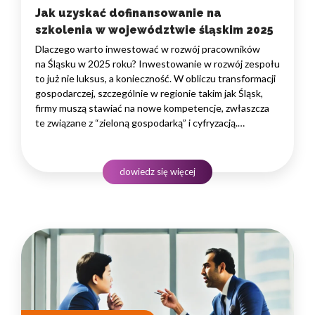
Jak uzyskać dofinansowanie na
szkolenia w województwie śląskim 2025
Dlaczego warto inwestować w rozwój pracowników
na Śląsku w 2025 roku? Inwestowanie w rozwój zespołu
to już nie luksus, a konieczność. W obliczu transformacji
gospodarczej, szczególnie w regionie takim jak Śląsk,
firmy muszą stawiać na nowe kompetencje, zwłaszcza
te związane z “zieloną gospodarką” i cyfryzacją.
Podnoszenie kwalifikacji pracowników bezpośrednio
przekłada się na innowacyjność, efektywność i zdolność
do konkurowania na coraz bardziej wymagającym rynku.
dowiedz się więcej
To strategiczna decyzja, która buduje wartość firmy
na lata.…