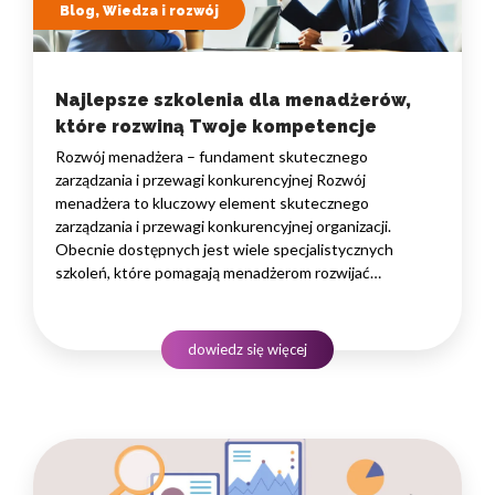
Blog, Wiedza i rozwój
Najlepsze szkolenia dla menadżerów,
które rozwiną Twoje kompetencje
Rozwój menadżera – fundament skutecznego
zarządzania i przewagi konkurencyjnej Rozwój
menadżera to kluczowy element skutecznego
zarządzania i przewagi konkurencyjnej organizacji.
Obecnie dostępnych jest wiele specjalistycznych
szkoleń, które pomagają menadżerom rozwijać
ich umiejętności w zarządzaniu zespołem, efektywnej
komunikacji i strategicznym myśleniu. Dobrze dobrane
szkolenia dla menadżerów mogą pomóc w budowaniu
dowiedz się więcej
silnych zespołów, zwiększaniu produktywności
i wywieraniu pozytywnego wpływu na organizację.
Poniżej…