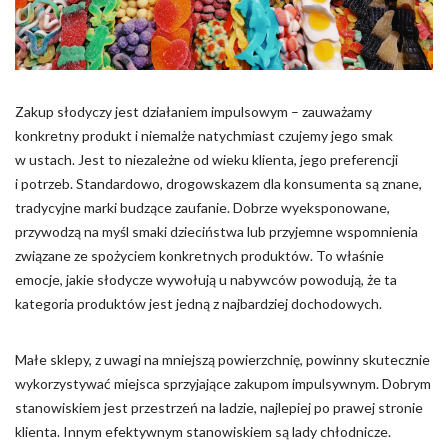
Pliki cookie dotyczące preferencji umożliwiają stronie
zapamiętanie informacji, które zmieniają wygląd lub
funkcjonowanie strony, np. preferowany język lub region, w
którym znajduje się użytkownik.
Zakup słodyczy jest działaniem impulsowym – zauważamy
Statystyka
konkretny produkt i niemalże natychmiast czujemy jego smak
Statystyczne pliki cookie pomagają właścicielem stron
w ustach. Jest to niezależne od wieku klienta, jego preferencji
internetowych zrozumieć, w jaki sposób różni użytkownicy
i potrzeb. Standardowo, drogowskazem dla konsumenta są znane,
zachowują się na stronie, gromadząc i zgłaszając anonimowe
tradycyjne marki budzące zaufanie. Dobrze wyeksponowane,
informacje.
przywodzą na myśl smaki dzieciństwa lub przyjemne wspomnienia
związane ze spożyciem konkretnych produktów. To właśnie
Marketing
emocje, jakie słodycze wywołują u nabywców powodują, że ta
kategoria produktów jest jedną z najbardziej dochodowych.
Marketingowe pliki cookie stosowane są w celu śledzenia
użytkowników na stronach internetowych. Celem jest
wyświetlanie reklam, które są istotne i interesujące dla
Małe sklepy, z uwagi na mniejszą powierzchnię, powinny skutecznie
poszczególnych użytkowników i tym samym bardziej cenne dla
wykorzystywać miejsca sprzyjające zakupom impulsywnym. Dobrym
wydawców i reklamodawców strony trzeciej.
stanowiskiem jest przestrzeń na ladzie, najlepiej po prawej stronie
klienta. Innym efektywnym stanowiskiem są lady chłodnicze.
Nieklasyfikowane