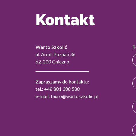
Kontakt
Warto Szkolić
R
ul. Armii Poznań 36
62-200 Gniezno
Zapraszamy do kontaktu:
tel.:
+48 881 388 588
e-mail:
biuro@wartoszkolic.pl