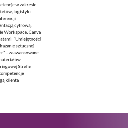
etencje w zakresie
tetów, logistyki
ferencji
omagają właścicielem stron internetowych zrozumieć, w jaki sposób różni
szając anonimowe informacje.
entacją cyfrową.
gle Workspace, Canva
katami: “Umiejętności
rażanie sztucznej
tosowane są w celu śledzenia użytkowników na stronach internetowych.
ter” – zaawansowane
interesujące dla poszczególnych użytkowników i tym samym bardziej cenn
materiałów
iej.
ringowej Strefie
 kompetencje
gą klienta
e, to pliki, które są w procesie klasyfikowania, wraz z dostawcami poszcz
Zapisz moje preferencje
Akc