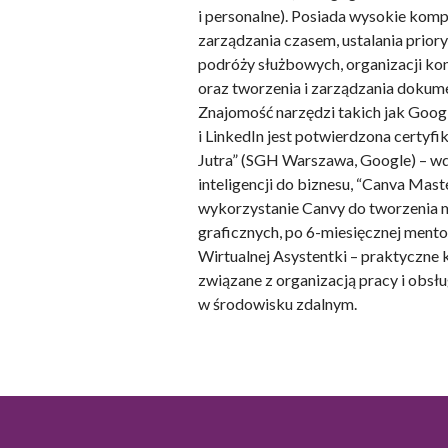
i personalne). Posiada wysokie komp
Statystyka
zarządzania czasem, ustalania priory
podróży służbowych, organizacji kon
Statystyczne pliki cookie p
na stronie, gromadząc i zgła
oraz tworzenia i zarządzania dokum
Znajomość narzędzi takich jak Goo
i LinkedIn jest potwierdzona certyfi
Marketing
Jutra” (SGH Warszawa, Google) – wd
Marketingowe pliki cookie s
inteligencji do biznesu, “Canva Mas
reklam, które są istotne i 
wykorzystanie Canvy do tworzenia 
reklamodawców strony trzec
graficznych, po 6-miesięcznej mento
Wirtualnej Asystentki – praktyczne
Nieklasyfikowane
związane z organizacją pracy i obsłu
w środowisku zdalnym.
Nieklasyfikowane pliki cooki
Odrzuć