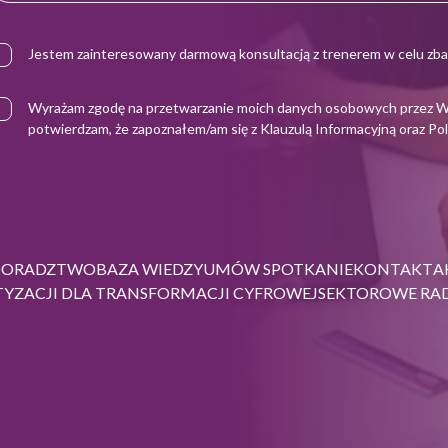
Jestem zainteresowany darmową konsultacją z trenerem w celu zba
Wyrażam zgodę na przetwarzanie moich danych osobowych przez Warto
potwierdzam, że zapoznałem/am się z
Klauzulą Informacyjną
oraz
Pol
DORADZTWO
BAZA WIEDZY
UMÓW SPOTKANIE
KONTAKT
A
YZACJI DLA TRANSFORMACJI CYFROWEJ
SEKTOROWE RAD