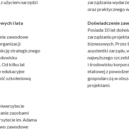
 z użyciem narzędzi
zarządzania wydarze
oraz praktycznego w
wych i lata
Doświadczenie zawo
Posiada 10 lat doświ
zenie zawodowe
zarządzaniu projekt
do spersonalizowania treści i reklam, aby oferować funkcje społeczności
organizacji
biznesowych. Przez 8
 o tym, jak korzystasz z naszej witryny, udostępniamy partnerom społecz
unkcję strategicznego
asystentki zarządu,
ą połączyć te informacje z innymi danymi otrzymanymi od Ciebie lub uzy
rodowisku
najwyższego szczebla
 Od kilku lat
i środowisku korpor
ty edukacyjne
etatowej z powodzen
ość szkoleniową
gospodarczą w obsza
kluczowe znaczenie dla podstawowych funkcji witryny i witryna nie będzi
projektami.
okie nie przechowują żadnych danych umożliwiających identyfikację osoby
niwersytecie
anie zasobami
rencji umożliwiają stronie zapamiętanie informacji, które zmieniają wyglą
ersytecie im. Adama
gion, w którym znajduje się użytkownik.
ztwo zawodowe