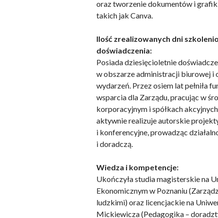
oraz tworzenie dokumentów i grafik
takich jak Canva.
Ilość zrealizowanych dni szkolenio
doświadczenia:
Posiada dziesięcioletnie doświadc
Wykorzystujemy pliki cookie 
w obszarze administracji biurowej i 
naszej witrynie. Informacje
wydarzeń. Przez osiem lat pełniła f
analitycznym. Partnerzy mog
z ich usług.
wsparcia dla Zarządu, pracując w ś
korporacyjnym i spółkach akcyjnych.
aktywnie realizuje autorskie projek
Niezbędne
i konferencyjne, prowadząc działaln
Niezbędne pliki cookie mają 
i doradczą.
sposób bez nich. Te pliki co
Wiedza i kompetencje:
Preferencje
Ukończyła studia magisterskie na U
Ekonomicznym w Poznaniu (Zarządz
Pliki cookie dotyczące prefe
ludzkimi) oraz licencjackie na Uniw
np. preferowany język lub re
Mickiewicza (Pedagogika – dorad