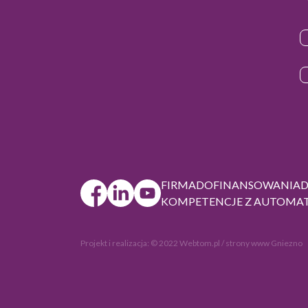
FIRMA
DOFINANSOWANIA
KOMPETENCJE Z AUTOMAT
Projekt i realizacja:
© 2022 Webtom.pl
/
strony www Gniezno