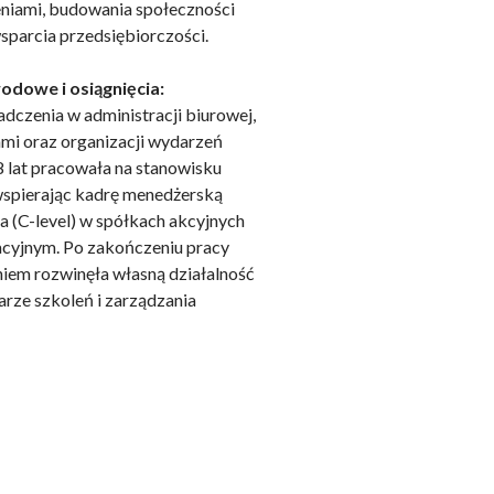
niami, budowania społeczności
sparcia przedsiębiorczości.
dowe i osiągnięcia:
adczenia w administracji biurowej,
ami oraz organizacji wydarzeń
owe i analizować ruch w
 lat pracowała na stanowisku
nościowym, reklamowym i
 wspierając kadrę menedżerską
skanymi podczas korzystania
 (C-level) w spółkach akcyjnych
acyjnym. Po zakończeniu pracy
iem rozwinęła własną działalność
rze szkoleń i zarządzania
e działać w zamierzony
.
d lub funkcjonowanie strony,