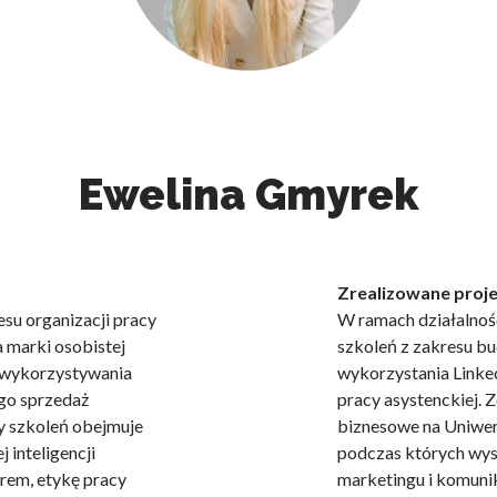
Ewelina Gmyrek
Zrealizowane proje
esu organizacji pracy
W ramach działalnośc
a marki osobistej
szkoleń z zakresu bu
 wykorzystywania
wykorzystania Linked
ego sprzedaż
pracy asystenckiej. 
ny szkoleń obejmuje
biznesowe na Uniwe
 inteligencji
podczas których wyst
urem, etykę pracy
marketingu i komunik