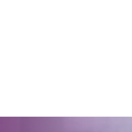
 użytkownicy zachowują się
 Celem jest wyświetlanie
e dla wydawców i
ególnych ciasteczek.
eptuj wszystko