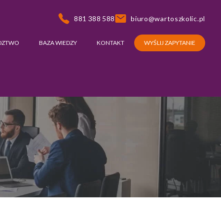
881 388 588
biuro@wartoszkolic.pl
DZTWO
BAZA WIEDZY
KONTAKT
WYŚLIJ ZAPYTANIE