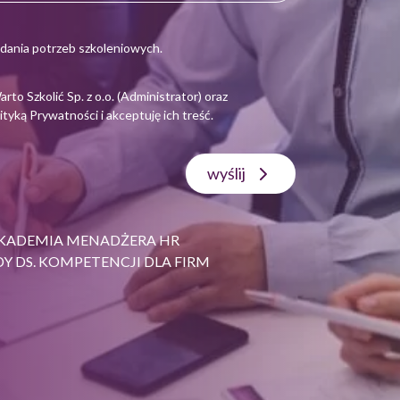
dania potrzeb szkoleniowych.
 Szkolić Sp. z o.o. (Administrator) oraz
ityką Prywatności
i akceptuję ich treść.
wyślij
KADEMIA MENADŻERA HR
Y DS. KOMPETENCJI DLA FIRM