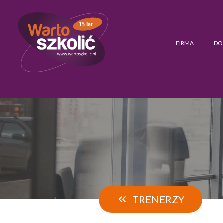
15 lat
FIRMA
DO
TRENERZY