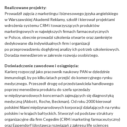
Realizowane projekty:
Nieklasyfikowane pliki cookie, to pliki, które są w procesie
Prowadził zajęcia z marketingu i biznesowego języka angielskiego
klasyfikowania, wraz z dostawcami poszczególnych ciasteczek.
w Warszawskiej Akademii Reklamy, szkolił i kierował projektami
wdrożenia systemu CRM i towarzyszących produktów
marketingowych w największych firmach farmaceutycznych
Odrzuć
w Polsce, obecnie prowadzi szkolenia otwarte oraz zamknięte
dedykowane dla indywidualnych firm i organizacji
Zapisz moje preferencje
po przeprowadzeniu dogłębnej analizy ich potrzeb szkoleniowych.
Akceptuj wszystko
Doradza menedżerom w zakresie rozwoju osobistego.
Doświadczenie zawodowe i osiągnięcia:
Karierę rozpoczął jako pracownik naukowy PAN w dziedzinie
immunologii, by po kilku latach przejść do komercyjnego rynku
medycznego. Przeszedł drogę od przedstawiciela handlowego
poprzez menedżera produktu do szefa sprzedaży
w międzynarodowych koncernach zajmujących się diagnostyką
medyczną (Abbott, Roche, Beckman). Od roku 2000 kierował
polskimi filiami międzynarodowych korporacji działających na rynku
polskim i w krajach bałtyckich. Stworzył od podstaw struktury
organizacyjne dla firm Cegedim (CRM i marketing farmaceutyczny)
oraz Eppendorf (dostawca rozwiązań z zakresu life sciences