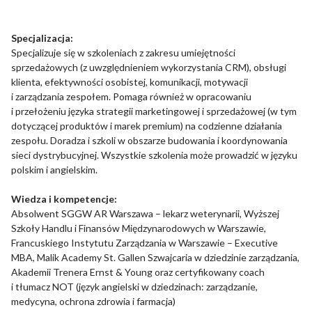
Pliki cookie dotyczące preferencji umożliwiają stronie
zapamiętanie informacji, które zmieniają wygląd lub
funkcjonowanie strony, np. preferowany język lub region, w
Specjalizacja:
którym znajduje się użytkownik.
Specjalizuje się w szkoleniach z zakresu umiejętności
sprzedażowych (z uwzględnieniem wykorzystania CRM), obsługi
Statystyka
klienta, efektywności osobistej, komunikacji, motywacji
i zarządzania zespołem. Pomaga również w opracowaniu
Statystyczne pliki cookie pomagają właścicielem stron
i przełożeniu języka strategii marketingowej i sprzedażowej (w tym
internetowych zrozumieć, w jaki sposób różni użytkownicy
dotyczącej produktów i marek premium) na codzienne działania
zachowują się na stronie, gromadząc i zgłaszając anonimowe
zespołu. Doradza i szkoli w obszarze budowania i koordynowania
informacje.
sieci dystrybucyjnej. Wszystkie szkolenia może prowadzić w języku
polskim i angielskim.
Marketing
Wiedza i kompetencje:
Absolwent SGGW AR Warszawa – lekarz weterynarii, Wyższej
Marketingowe pliki cookie stosowane są w celu śledzenia
użytkowników na stronach internetowych. Celem jest
Szkoły Handlu i Finansów Międzynarodowych w Warszawie,
wyświetlanie reklam, które są istotne i interesujące dla
Francuskiego Instytutu Zarządzania w Warszawie – Executive
poszczególnych użytkowników i tym samym bardziej cenne dla
MBA, Malik Academy St. Gallen Szwajcaria w dziedzinie zarządzania,
wydawców i reklamodawców strony trzeciej.
Akademii Trenera Ernst & Young oraz certyfikowany coach
i tłumacz NOT (język angielski w dziedzinach: zarządzanie,
medycyna, ochrona zdrowia i farmacja)
Nieklasyfikowane