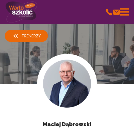
15 lat
Wykorzystujemy pliki cookie do spersonalizowania treści i
reklam, aby oferować funkcje społecznościowe i analizować ruch
TRENERZY
w naszej witrynie. Informacje o tym, jak korzystasz z naszej
witryny, udostępniamy partnerom społecznościowym,
reklamowym i analitycznym. Partnerzy mogą połączyć te
informacje z innymi danymi otrzymanymi od Ciebie lub
uzyskanymi podczas korzystania z ich usług.
Niezbędne
Niezbędne pliki cookie mają kluczowe znaczenie dla
podstawowych funkcji witryny i witryna nie będzie działać w
zamierzony sposób bez nich. Te pliki cookie nie przechowują
żadnych danych umożliwiających identyfikację osoby.
Preferencje
Maciej Dąbrowski