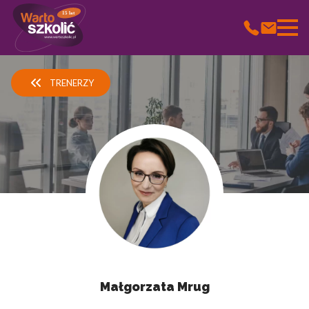
15 lat
Wykorzystujemy pliki cookie do spersonalizowania treści i
reklam, aby oferować funkcje społecznościowe i analizować ruch
TRENERZY
w naszej witrynie. Informacje o tym, jak korzystasz z naszej
witryny, udostępniamy partnerom społecznościowym,
reklamowym i analitycznym. Partnerzy mogą połączyć te
informacje z innymi danymi otrzymanymi od Ciebie lub
uzyskanymi podczas korzystania z ich usług.
Niezbędne
Niezbędne pliki cookie mają kluczowe znaczenie dla
podstawowych funkcji witryny i witryna nie będzie działać w
zamierzony sposób bez nich. Te pliki cookie nie przechowują
żadnych danych umożliwiających identyfikację osoby.
Preferencje
Małgorzata Mrug