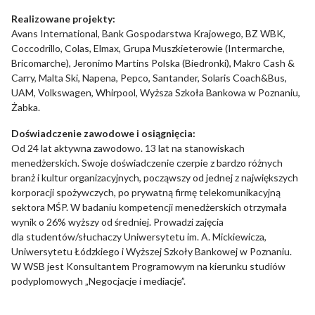
Realizowane projekty:
Nieklasyfikowane pliki cookie, to pliki, które są w procesie
Avans International, Bank Gospodarstwa Krajowego, BZ WBK,
klasyfikowania, wraz z dostawcami poszczególnych ciasteczek.
Coccodrillo, Colas, Elmax, Grupa Muszkieterowie (Intermarche,
Bricomarche), Jeronimo Martins Polska (Biedronki), Makro Cash &
Carry, Malta Ski, Napena, Pepco, Santander, Solaris Coach&Bus,
Odrzuć
UAM, Volkswagen, Whirpool, Wyższa Szkoła Bankowa w Poznaniu,
Żabka.
Zapisz moje preferencje
Doświadczenie zawodowe i osiągnięcia:
Akceptuj wszystko
Od 24 lat aktywna zawodowo. 13 lat na stanowiskach
menedżerskich. Swoje doświadczenie czerpie z bardzo różnych
branż i kultur organizacyjnych, począwszy od jednej z największych
korporacji spożywczych, po prywatną firmę telekomunikacyjną
sektora MŚP. W badaniu kompetencji menedżerskich otrzymała
wynik o 26% wyższy od średniej. Prowadzi zajęcia
dla studentów/słuchaczy Uniwersytetu im. A. Mickiewicza,
Uniwersytetu Łódzkiego i Wyższej Szkoły Bankowej w Poznaniu.
W WSB jest Konsultantem Programowym na kierunku studiów
podyplomowych „Negocjacje i mediacje”.