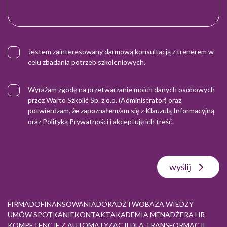
Jestem zainteresowany darmową konsultacją z trenerem w
celu zbadania potrzeb szkoleniowych.
Wyrażam zgodę na przetwarzanie moich danych osobowych
przez Warto Szkolić Sp. z o.o. (Administrator) oraz
potwierdzam, że zapoznałem/am się z
Klauzulą Informacyjną
oraz
Polityką Prywatności
i akceptuję ich treść.
wyślij
FIRMA
DOFINANSOWANIA
DORADZTWO
BAZA WIEDZY
UMÓW SPOTKANIE
KONTAKT
AKADEMIA MENADŻERA HR
KOMPETENCJE Z AUTOMATYZACJI DLA TRANSFORMACJI