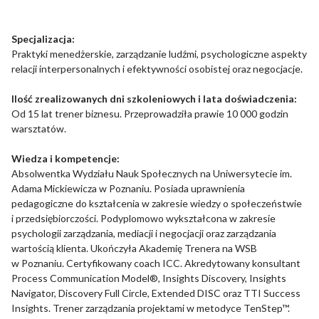
Pliki cookie dotyczące preferencji umożliwiają stronie
zapamiętanie informacji, które zmieniają wygląd lub
funkcjonowanie strony, np. preferowany język lub region, w
Specjalizacja:
którym znajduje się użytkownik.
Praktyki menedżerskie, zarządzanie ludźmi, psychologiczne aspekty
relacji interpersonalnych i efektywności osobistej oraz negocjacje.
Statystyka
Ilość zrealizowanych dni szkoleniowych i lata doświadczenia:
Statystyczne pliki cookie pomagają właścicielem stron
Od 15 lat trener biznesu. Przeprowadziła prawie 10 000 godzin
internetowych zrozumieć, w jaki sposób różni użytkownicy
warsztatów.
zachowują się na stronie, gromadząc i zgłaszając anonimowe
informacje.
Wiedza i kompetencje:
Absolwentka Wydziału Nauk Społecznych na Uniwersytecie im.
Adama Mickiewicza w Poznaniu. Posiada uprawnienia
Marketing
pedagogiczne do kształcenia w zakresie wiedzy o społeczeństwie
i przedsiębiorczości. Podyplomowo wykształcona w zakresie
Marketingowe pliki cookie stosowane są w celu śledzenia
użytkowników na stronach internetowych. Celem jest
psychologii zarządzania, mediacji i negocjacji oraz zarządzania
wyświetlanie reklam, które są istotne i interesujące dla
wartością klienta. Ukończyła Akademię Trenera na WSB
poszczególnych użytkowników i tym samym bardziej cenne dla
w Poznaniu. Certyfikowany coach ICC. Akredytowany konsultant
wydawców i reklamodawców strony trzeciej.
Process Communication Model®, Insights Discovery, Insights
Navigator, Discovery Full Circle, Extended DISC oraz TTI Success
Insights. Trener zarządzania projektami w metodyce TenStep™.
Nieklasyfikowane