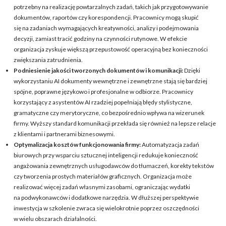
potrzebny na realizację powtarzalnych zadań, takich jak przygotowywanie
dokumentów, raportów czy korespondencji. Pracownicy mogą skupić
się na zadaniach wymagających kreatywności, analizy i podejmowania
decyzji, zamiast tracić godziny na czynności rutynowe. W efekcie
organizacja zyskuje większą przepustowość operacyjną bez konieczności
zwiększania zatrudnienia.
Podniesienie jakości tworzonych dokumentów i komunikacji:
Dzięki
wykorzystaniu AI dokumenty wewnętrzne i zewnętrzne stają się bardziej
spójne, poprawne językowo i profesjonalne w odbiorze. Pracownicy
korzystający z asystentów AI rzadziej popełniają błędy stylistyczne,
gramatyczne czy merytoryczne, co bezpośrednio wpływa na wizerunek
firmy. Wyższy standard komunikacji przekłada się również na lepsze relacje
z klientami i partnerami biznesowymi.
Optymalizacja kosztów funkcjonowania firmy:
Automatyzacja zadań
biurowych przy wsparciu sztucznej inteligencji redukuje konieczność
angażowania zewnętrznych usługodawców do tłumaczeń, korekty tekstów
czy tworzenia prostych materiałów graficznych. Organizacja może
realizować więcej zadań własnymi zasobami, ograniczając wydatki
na podwykonawców i dodatkowe narzędzia. W dłuższej perspektywie
inwestycja w szkolenie zwraca się wielokrotnie poprzez oszczędności
w wielu obszarach działalności.