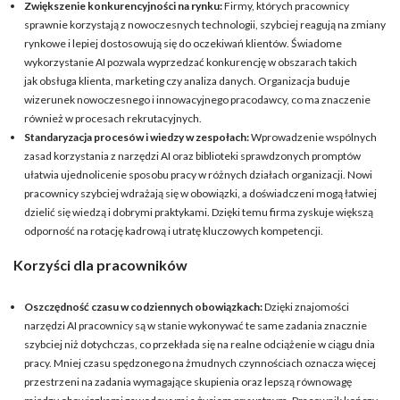
Zwiększenie konkurencyjności na rynku:
Firmy, których pracownicy
sprawnie korzystają z nowoczesnych technologii, szybciej reagują na zmiany
rynkowe i lepiej dostosowują się do oczekiwań klientów. Świadome
wykorzystanie AI pozwala wyprzedzać konkurencję w obszarach takich
jak obsługa klienta, marketing czy analiza danych. Organizacja buduje
wizerunek nowoczesnego i innowacyjnego pracodawcy, co ma znaczenie
również w procesach rekrutacyjnych.
Standaryzacja procesów i wiedzy w zespołach:
Wprowadzenie wspólnych
zasad korzystania z narzędzi AI oraz biblioteki sprawdzonych promptów
ułatwia ujednolicenie sposobu pracy w różnych działach organizacji. Nowi
pracownicy szybciej wdrażają się w obowiązki, a doświadczeni mogą łatwiej
dzielić się wiedzą i dobrymi praktykami. Dzięki temu firma zyskuje większą
odporność na rotację kadrową i utratę kluczowych kompetencji.
Korzyści dla pracowników
Oszczędność czasu w codziennych obowiązkach:
Dzięki znajomości
narzędzi AI pracownicy są w stanie wykonywać te same zadania znacznie
szybciej niż dotychczas, co przekłada się na realne odciążenie w ciągu dnia
pracy. Mniej czasu spędzonego na żmudnych czynnościach oznacza więcej
przestrzeni na zadania wymagające skupienia oraz lepszą równowagę