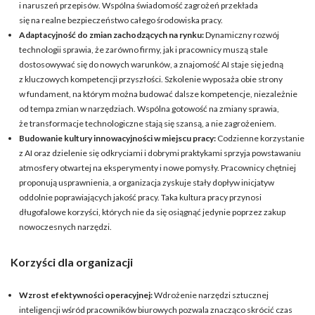
i naruszeń przepisów. Wspólna świadomość zagrożeń przekłada
się na realne bezpieczeństwo całego środowiska pracy.
Adaptacyjność do zmian zachodzących na rynku:
Dynamiczny rozwój
technologii sprawia, że zarówno firmy, jak i pracownicy muszą stale
dostosowywać się do nowych warunków, a znajomość AI staje się jedną
z kluczowych kompetencji przyszłości. Szkolenie wyposaża obie strony
w fundament, na którym można budować dalsze kompetencje, niezależnie
od tempa zmian w narzędziach. Wspólna gotowość na zmiany sprawia,
że transformacje technologiczne stają się szansą, a nie zagrożeniem.
Budowanie kultury innowacyjności w miejscu pracy:
Codzienne korzystanie
z AI oraz dzielenie się odkryciami i dobrymi praktykami sprzyja powstawaniu
atmosfery otwartej na eksperymenty i nowe pomysły. Pracownicy chętniej
proponują usprawnienia, a organizacja zyskuje stały dopływ inicjatyw
oddolnie poprawiających jakość pracy. Taka kultura pracy przynosi
długofalowe korzyści, których nie da się osiągnąć jedynie poprzez zakup
nowoczesnych narzędzi.
Korzyści dla organizacji
Wzrost efektywności operacyjnej:
Wdrożenie narzędzi sztucznej
inteligencji wśród pracowników biurowych pozwala znacząco skrócić czas