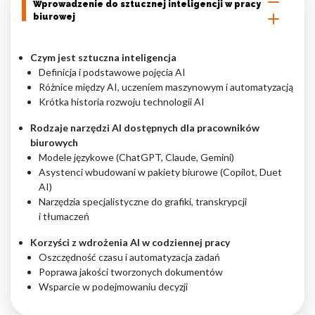
Wprowadzenie do sztucznej inteligencji w pracy
biurowej
Nieklasyfikowane pliki cookie, to pliki, które są w procesie
klasyfikowania, wraz z dostawcami poszczególnych ciasteczek.
Czym jest sztuczna inteligencja
Definicja i podstawowe pojęcia AI
Odrzuć
Różnice między AI, uczeniem maszynowym i automatyzacją
Krótka historia rozwoju technologii AI
Zapisz moje preferencje
Rodzaje narzędzi AI dostępnych dla pracowników
Akceptuj wszystko
biurowych
Modele językowe (ChatGPT, Claude, Gemini)
Asystenci wbudowani w pakiety biurowe (Copilot, Duet
AI)
Narzędzia specjalistyczne do grafiki, transkrypcji
i tłumaczeń
Korzyści z wdrożenia AI w codziennej pracy
Oszczędność czasu i automatyzacja zadań
Poprawa jakości tworzonych dokumentów
Wsparcie w podejmowaniu decyzji