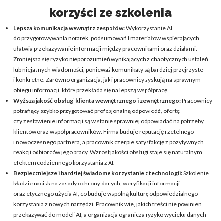
korzyści ze szkolenia
Lepsza komunikacja wewnątrz zespołów:
Wykorzystanie AI
do przygotowywania notatek, podsumowań i materiałów wspierających
ułatwia przekazywanie informacji między pracownikami oraz działami.
Zmniejsza się ryzyko nieporozumień wynikających z chaotycznych ustaleń
lub niejasnych wiadomości, ponieważ komunikaty są bardziej przejrzyste
i konkretne. Zarówno organizacja, jak i pracownicy zyskują na sprawnym
obiegu informacji, który przekłada się na lepszą współpracę.
Wyższa jakość obsługi klienta wewnętrznego i zewnętrznego:
Pracownicy
potrafiący szybko przygotować profesjonalną odpowiedź, ofertę
czy zestawienie informacji są w stanie sprawniej odpowiadać na potrzeby
klientów oraz współpracowników. Firma buduje reputację rzetelnego
i nowoczesnego partnera, a pracownik czerpie satysfakcję z pozytywnych
reakcji odbiorców jego pracy. Wzrost jakości obsługi staje się naturalnym
efektem codziennego korzystania z AI.
Bezpieczniejsze i bardziej świadome korzystanie z technologii:
Szkolenie
kładzie nacisk na zasady ochrony danych, weryfikacji informacji
oraz etycznego użycia AI, co buduje wspólną kulturę odpowiedzialnego
korzystania z nowych narzędzi. Pracownik wie, jakich treści nie powinien
przekazywać do modeli AI, a organizacja ogranicza ryzyko wycieku danych