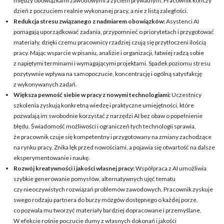
między obowiązkami zawodowymi a życiem prywatnym. Pracownik kończy
dzień z poczuciem realnie wykonanej pracy, a nie z listą zaległości.
Redukcja stresu związanego z nadmiarem obowiązków:
Asystenci AI
pomagają uporządkować zadania, przypomnieć o priorytetach i przygotować
materiały, dzięki czemu pracownicy rzadziej czują się przytłoczeni ilością
pracy. Mając wsparcie w pisaniu, analizie i organizacji, łatwiej radzą sobie
z napiętymi terminami i wymagającymi projektami. Spadek poziomu stresu
pozytywnie wpływa na samopoczucie, koncentrację i ogólną satysfakcję
z wykonywanych zadań.
Większa pewność siebie w pracy z nowymi technologiami:
Uczestnicy
szkolenia zyskują konkretną wiedzę i praktyczne umiejętności, które
pozwalają im swobodnie korzystać z narzędzi AI bez obaw o popełnienie
błędu. Świadomość możliwości i ograniczeń tych technologii sprawia,
że pracownik czuje się kompetentny i przygotowany na zmiany zachodzące
na rynku pracy. Znika lęk przed nowościami, a pojawia się otwartość na dalsze
eksperymentowanie i naukę.
Rozwój kreatywności i jakości własnej pracy:
Współpraca z AI umożliwia
szybkie generowanie pomysłów, alternatywnych ujęć tematu
czy nieoczywistych rozwiązań problemów zawodowych. Pracownik zyskuje
swego rodzaju partnera do burzy mózgów dostępnego o każdej porze,
co pozwala mu tworzyć materiały bardziej dopracowane i przemyślane.
W efekcie rośnie poczucie dumy z własnych dokonań i jakości