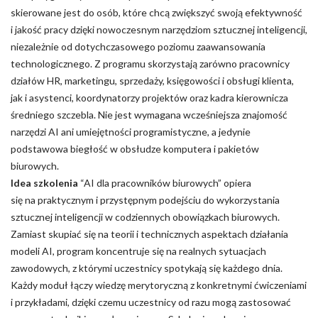
skierowane jest do osób, które chcą zwiększyć swoją efektywność
i jakość pracy dzięki nowoczesnym narzędziom sztucznej inteligencji,
niezależnie od dotychczasowego poziomu zaawansowania
technologicznego. Z programu skorzystają zarówno pracownicy
działów HR, marketingu, sprzedaży, księgowości i obsługi klienta,
jak i asystenci, koordynatorzy projektów oraz kadra kierownicza
średniego szczebla. Nie jest wymagana wcześniejsza znajomość
narzędzi AI ani umiejętności programistyczne, a jedynie
podstawowa biegłość w obsłudze komputera i pakietów
biurowych.
Idea szkolenia
“AI dla pracowników biurowych” opiera
się na praktycznym i przystępnym podejściu do wykorzystania
sztucznej inteligencji w codziennych obowiązkach biurowych.
Zamiast skupiać się na teorii i technicznych aspektach działania
modeli AI, program koncentruje się na realnych sytuacjach
zawodowych, z którymi uczestnicy spotykają się każdego dnia.
Każdy moduł łączy wiedzę merytoryczną z konkretnymi ćwiczeniami
i przykładami, dzięki czemu uczestnicy od razu mogą zastosować