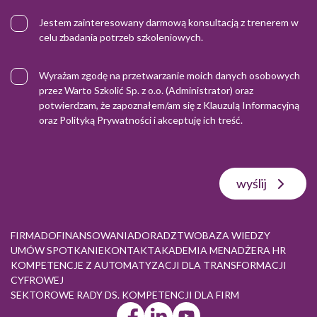
Jestem zainteresowany darmową konsultacją z trenerem w
celu zbadania potrzeb szkoleniowych.
Wyrażam zgodę na przetwarzanie moich danych osobowych
przez Warto Szkolić Sp. z o.o. (Administrator) oraz
potwierdzam, że zapoznałem/am się z
Klauzulą Informacyjną
oraz
Polityką Prywatności
i akceptuję ich treść.
wyślij
FIRMA
DOFINANSOWANIA
DORADZTWO
BAZA WIEDZY
UMÓW SPOTKANIE
KONTAKT
AKADEMIA MENADŻERA HR
KOMPETENCJE Z AUTOMATYZACJI DLA TRANSFORMACJI
CYFROWEJ
SEKTOROWE RADY DS. KOMPETENCJI DLA FIRM