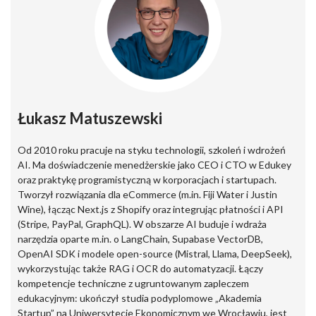
Łukasz Matuszewski
Od 2010 roku pracuje na styku technologii, szkoleń i wdrożeń
AI. Ma doświadczenie menedżerskie jako CEO i CTO w Edukey
oraz praktykę programistyczną w korporacjach i startupach.
Tworzył rozwiązania dla eCommerce (m.in. Fiji Water i Justin
Wine), łącząc Next.js z Shopify oraz integrując płatności i API
(Stripe, PayPal, GraphQL). W obszarze AI buduje i wdraża
narzędzia oparte m.in. o LangChain, Supabase VectorDB,
OpenAI SDK i modele open-source (Mistral, Llama, DeepSeek),
wykorzystując także RAG i OCR do automatyzacji. Łączy
kompetencje techniczne z ugruntowanym zapleczem
edukacyjnym: ukończył studia podyplomowe „Akademia
Startup” na Uniwersytecie Ekonomicznym we Wrocławiu, jest