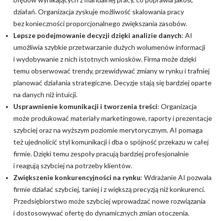
działań. Organizacja zyskuje możliwość skalowania pracy
bez konieczności proporcjonalnego zwiększania zasobów.
Lepsze podejmowanie decyzji dzięki analizie danych
: AI
umożliwia szybkie przetwarzanie dużych wolumenów informacji
i wydobywanie z nich istotnych wniosków. Firma może dzięki
temu obserwować trendy, przewidywać zmiany w rynku i trafniej
planować działania strategiczne. Decyzje stają się bardziej oparte
na danych niż intuicji.
Usprawnienie komunikacji i tworzenia treści
: Organizacja
może produkować materiały marketingowe, raporty i prezentacje
szybciej oraz na wyższym poziomie merytorycznym. AI pomaga
też ujednolicić styl komunikacji i dba o spójność przekazu w całej
firmie. Dzięki temu zespoły pracują bardziej profesjonalnie
i reagują szybciej na potrzeby klientów.
Zwiększenie konkurencyjności na rynku
: Wdrażanie AI pozwala
firmie działać szybciej, taniej i z większą precyzją niż konkurenci.
Przedsiębiorstwo może szybciej wprowadzać nowe rozwiązania
i dostosowywać ofertę do dynamicznych zmian otoczenia.