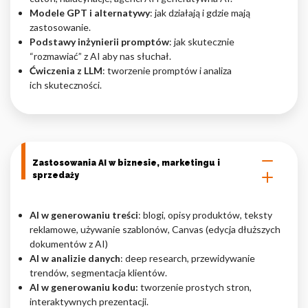
Modele GPT i alternatywy
: jak działają i gdzie mają
Nieklasyfikowane pliki cookie, to pliki, które są w procesie
zastosowanie.
klasyfikowania, wraz z dostawcami poszczególnych ciasteczek.
Podstawy inżynierii promptów
: jak skutecznie
“rozmawiać” z AI aby nas słuchał.
Ćwiczenia z LLM
: tworzenie promptów i analiza
Odrzuć
ich skuteczności.
Zapisz moje preferencje
Akceptuj wszystko
Zastosowania AI w biznesie, marketingu i
sprzedaży
AI w generowaniu treści
: blogi, opisy produktów, teksty
reklamowe, używanie szablonów, Canvas (edycja dłuższych
dokumentów z AI)
AI w analizie danych
: deep research, przewidywanie
trendów, segmentacja klientów.
AI w generowaniu kodu:
tworzenie prostych stron,
interaktywnych prezentacji.