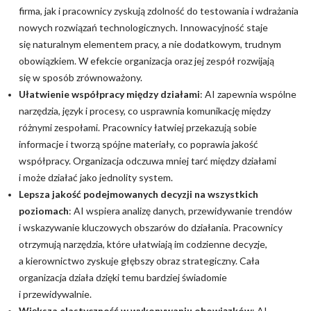
firma, jak i pracownicy zyskują zdolność do testowania i wdrażania
nowych rozwiązań technologicznych. Innowacyjność staje
się naturalnym elementem pracy, a nie dodatkowym, trudnym
obowiązkiem. W efekcie organizacja oraz jej zespół rozwijają
się w sposób zrównoważony.
Ułatwienie współpracy między działami
: AI zapewnia wspólne
narzędzia, język i procesy, co usprawnia komunikację między
różnymi zespołami. Pracownicy łatwiej przekazują sobie
informacje i tworzą spójne materiały, co poprawia jakość
współpracy. Organizacja odczuwa mniej tarć między działami
i może działać jako jednolity system.
Lepsza jakość podejmowanych decyzji na wszystkich
poziomach
: AI wspiera analizę danych, przewidywanie trendów
i wskazywanie kluczowych obszarów do działania. Pracownicy
otrzymują narzędzia, które ułatwiają im codzienne decyzje,
a kierownictwo zyskuje głębszy obraz strategiczny. Cała
organizacja działa dzięki temu bardziej świadomie
i przewidywalnie.
Większa elastyczność w wykonywaniu obowiązków
: AI