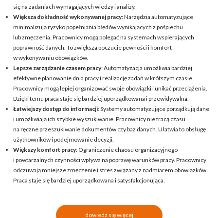
się na zadaniach wymagających wiedzy i analizy.
Większa dokładność wykonywanej pracy
: Narzędzia automatyzujące
minimalizują ryzyko popełniania błędów wynikających z pośpiechu
lub zmęczenia. Pracownicy mogą polegać na systemach wspierających
poprawność danych. To zwiększa poczucie pewności i komfort
w wykonywaniu obowiązków.
Lepsze zarządzanie czasem pracy
: Automatyzacja umożliwia bardziej
efektywne planowanie dnia pracy i realizację zadań w krótszym czasie.
Pracownicy mogą lepiej organizować swoje obowiązki i unikać przeciążenia.
Dzięki temu praca staje się bardziej uporządkowana i przewidywalna.
Łatwiejszy dostęp do informacji
: Systemy automatyzujące porządkują dane
i umożliwiają ich szybkie wyszukiwanie. Pracownicy nie tracą czasu
na ręczne przeszukiwanie dokumentów czy baz danych. Ułatwia to obsługę
użytkowników i podejmowanie decyzji.
Większy komfort pracy
: Ograniczenie chaosu organizacyjnego
i powtarzalnych czynności wpływa na poprawę warunków pracy. Pracownicy
odczuwają mniejsze zmęczenie i stres związany z nadmiarem obowiązków.
Praca staje się bardziej uporządkowana i satysfakcjonująca.
dowiedz się więcej