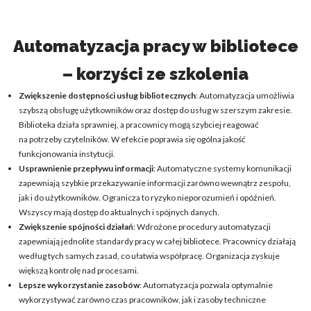
Automatyzacja pracy w bibliotece
– korzyści ze szkolenia
Zwiększenie dostępności usług bibliotecznych
: Automatyzacja umożliwia
szybszą obsługę użytkowników oraz dostęp do usług w szerszym zakresie.
Biblioteka działa sprawniej, a pracownicy mogą szybciej reagować
na potrzeby czytelników. W efekcie poprawia się ogólna jakość
funkcjonowania instytucji.
Usprawnienie przepływu informacji
: Automatyczne systemy komunikacji
zapewniają szybkie przekazywanie informacji zarówno wewnątrz zespołu,
jak i do użytkowników. Ogranicza to ryzyko nieporozumień i opóźnień.
Wszyscy mają dostęp do aktualnych i spójnych danych.
Zwiększenie spójności działań
: Wdrożone procedury automatyzacji
zapewniają jednolite standardy pracy w całej bibliotece. Pracownicy działają
według tych samych zasad, co ułatwia współpracę. Organizacja zyskuje
większą kontrolę nad procesami.
Lepsze wykorzystanie zasobów
: Automatyzacja pozwala optymalnie
wykorzystywać zarówno czas pracowników, jak i zasoby techniczne