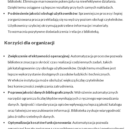
biblioteki. Eliminuje marnowanie potencjału na nieefektywne działania.
Dzięki temu osiągane są lepsze rezultaty przy tych samych nakładach.
Podniesienie jakości obsługi użytkowników
: Sprawniejsze procesy i lepiej
zorganizowana praca przekładają się na wyższy poziom obsługi czytelników.
Użytkownicy szybciej otrzymują potrzebne informacje i materiały.
To wzmacnia pozytywne doświadczenia i relacje z biblioteką.
Korzyści dla organizacji
Zwiększenie efektywności operacyjnej
: Automatyzacja procesów pozwala
bibliotece znacząco skrócić czas realizacji codziennych zadań, takich
jak katalogowanie czy obsługa użytkowników. Dzięki temu możliwe jest
lepsze wykorzystanie dostępnych zasobów ludzkich i technicznych.
W efekcie instytucja może obsłużyć większą liczbę czytelników
bez konieczności zwiększania zatrudnienia.
Poprawa jakości danych bibliograficznych
: Wdrożenie automatycznych
narzędzi ogranicza liczbę błędów wynikających z ręcznego wprowadzania
danych. Spójność i standaryzacja opisów wpływają na lepszą jakość katalogu
oraz łatwiejsze wyszukiwanie informacji. Biblioteka zyskuje wiarygodność
jako źródło rzetelnych danych.
Optymalizacja kosztów funkcjonowania
: Automatyzacja pozwala
ograniczyć koszty związane z czasochłonną pracą manualną i powtarzalnymi