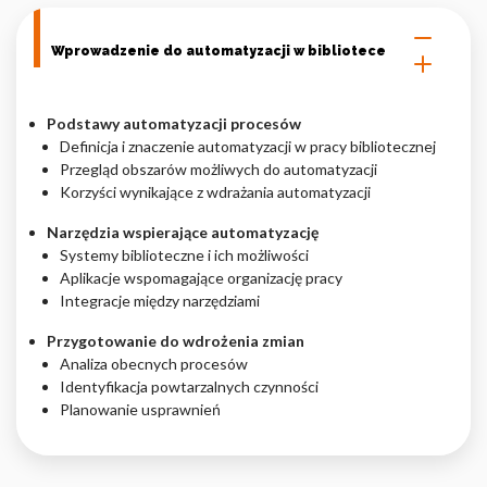
Nieklasyfikowane pliki cookie, to pliki, które są w procesie
Wprowadzenie do automatyzacji w bibliotece
klasyfikowania, wraz z dostawcami poszczególnych ciasteczek.
Podstawy automatyzacji procesów
Odrzuć
Definicja i znaczenie automatyzacji w pracy bibliotecznej
Zapisz moje preferencje
Przegląd obszarów możliwych do automatyzacji
Korzyści wynikające z wdrażania automatyzacji
Akceptuj wszystko
Narzędzia wspierające automatyzację
Systemy biblioteczne i ich możliwości
Aplikacje wspomagające organizację pracy
Integracje między narzędziami
Przygotowanie do wdrożenia zmian
Analiza obecnych procesów
Identyfikacja powtarzalnych czynności
Planowanie usprawnień