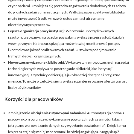
czynnościami. Zmniejsza się potrzeba angażowania dodatkowych zasobów
do prostych zadań administracyjnych. W dłuższej perspektywie biblioteka
może inwestować środki w rozwój usług zamiast utrzymanie
nieefektywnych procesów.
Lepsza organizacja pracy instytucji
: Wdrożenie uporządkowanych
i zautomatyzowanych procedur pozwala na większą przejrzystość działań
wewnętrznych. Kadra zarządzająca może łatwiej monitorować postępy
i kontrolować jakość realizowanych zadań. Ułatwia to podejmowanie
trafnych decyzji organizacyjnych.
Nowoczesny wizerunek biblioteki
: Wykorzystanie nowoczesnych narzędzi
technologicznych wpływa na postrzeganie biblioteki jako instytucji
innowacyjnej. Czytelnicy odbierają ją jako bardziej dostępne i przyjazne
miejsce. To może przełożyć się na większe zainteresowanie ofertą i wzrost
liczby użytkowników.
Korzyści dla pracowników
Zmniejszenie obciążenia rutynowymi zadaniami
: Automatyzacja pozwala
pracownikom ograniczyć wykonywanie powtarzalnych czynności, takich
jak ręczne wprowadzanie danych czy wysyłanie powiadomień. Dzięki temu
ich praca staje się mniej monotonna i bardziej angażująca. Mogą skupić