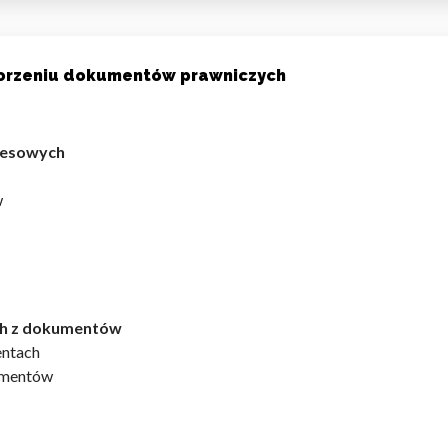
orzeniu dokumentów prawniczych
do spersonalizowania treści i reklam, aby oferować funkcje społeczności
 o tym, jak korzystasz z naszej witryny, udostępniamy partnerom społecz
cesowych
ą połączyć te informacje z innymi danymi otrzymanymi od Ciebie lub uzy
w
kluczowe znaczenie dla podstawowych funkcji witryny i witryna nie będzi
okie nie przechowują żadnych danych umożliwiających identyfikację osoby
ch z dokumentów
entach
umentów
rencji umożliwiają stronie zapamiętanie informacji, które zmieniają wyglą
gion, w którym znajduje się użytkownik.