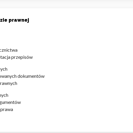
zie prawnej
cznictwa
tacja przepisów
nych
owanych dokumentów
prawnych
nych
rgumentów
i prawa