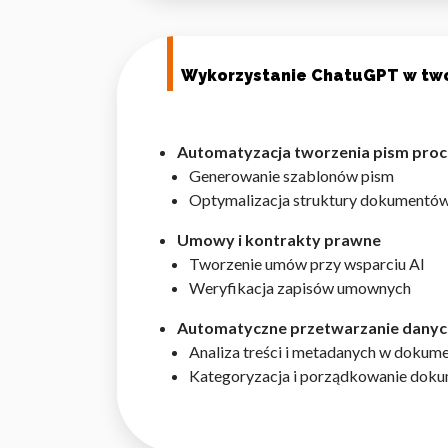
Wykorzystanie ChatuGPT w tw
Wykorzystujemy pliki cookie 
naszej witrynie. Informacje
Automatyzacja tworzenia pism pro
analitycznym. Partnerzy mog
Generowanie szablonów pism
z ich usług.
Optymalizacja struktury dokumentó
Umowy i kontrakty prawne
Niezbędne
Tworzenie umów przy wsparciu AI
Niezbędne pliki cookie mają 
Weryfikacja zapisów umownych
sposób bez nich. Te pliki co
Automatyczne przetwarzanie dany
Analiza treści i metadanych w dokum
Preferencje
Kategoryzacja i porządkowanie dok
Pliki cookie dotyczące prefe
np. preferowany język lub re