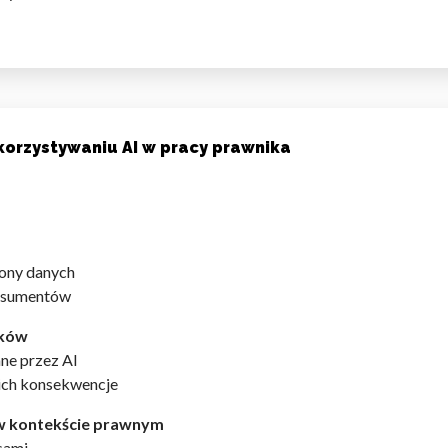
korzystywaniu AI w pracy prawnika
rony danych
onsumentów
ików
ne przez AI
ich konsekwencje
I w kontekście prawnym
sami