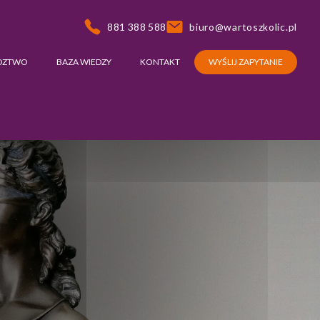
881 388 588
biuro@wartoszkolic.pl
DZTWO
BAZA WIEDZY
KONTAKT
WYŚLIJ ZAPYTANIE