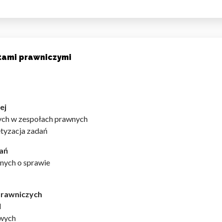
tami prawniczymi
ej
ych w zespołach prawnych
tyzacja zadań
ań
nych o sprawie
prawniczych
I
owych