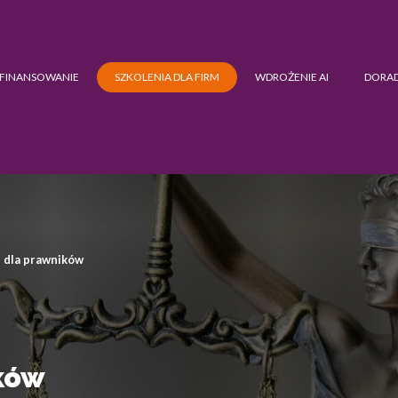
FINANSOWANIE
SZKOLENIA DLA FIRM
WDROŻENIE AI
DORA
 dla prawników
ków