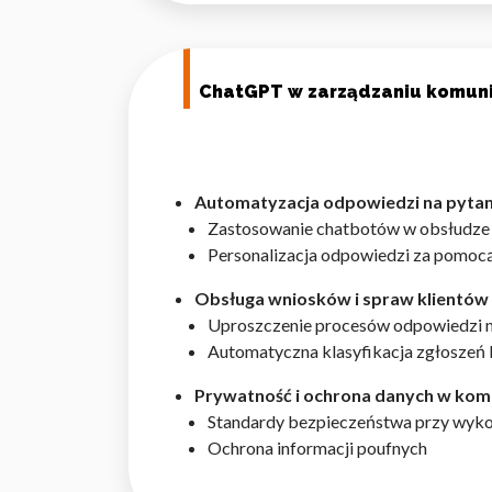
Statystyka
Statystyczne pliki cookie p
na stronie, gromadząc i zgła
ChatGPT w zarządzaniu komunik
Marketing
Marketingowe pliki cookie s
Automatyzacja odpowiedzi na pytan
reklam, które są istotne i 
Zastosowanie chatbotów w obsłudze 
reklamodawców strony trzec
Personalizacja odpowiedzi za pomocą
Nieklasyfikowane
Obsługa wniosków i spraw klientów
Uproszczenie procesów odpowiedzi na
Nieklasyfikowane pliki cooki
Automatyczna klasyfikacja zgłoszeń 
Prywatność i ochrona danych w komun
Odrzuć
Standardy bezpieczeństwa przy wyko
Ochrona informacji poufnych