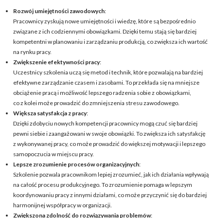
Rozwój umiejętności zawodowych
:
Pracownicy zyskują nowe umiejętności i wiedzę, które są bezpośrednio
związane z ich codziennymi obowiązkami. Dzięki temu stają się bardziej
kompetentni w planowaniu i zarządzaniu produkcją, co zwiększa ich wartość
na rynku pracy.
Zwiększenie efektywności pracy
:
Uczestnicy szkolenia uczą się metod i technik, które pozwalają na bardziej
efektywne zarządzanie czasem i zasobami. To przekłada się na mniejsze
obciążenie pracą i możliwość lepszego radzenia sobie z obowiązkami,
co z kolei może prowadzić do zmniejszenia stresu zawodowego.
Większa satysfakcja z pracy
:
Dzięki zdobyciu nowych kompetencji pracownicy mogą czuć się bardziej
pewni siebie i zaangażowani w swoje obowiązki. To zwiększa ich satysfakcję
z wykonywanej pracy, co może prowadzić do większej motywacji i lepszego
samopoczucia w miejscu pracy.
Lepsze zrozumienie procesów organizacyjnych
:
Szkolenie pozwala pracownikom lepiej zrozumieć, jak ich działania wpływają
na całość procesu produkcyjnego. To zrozumienie pomaga w lepszym
koordynowaniu pracy z innymi działami, co może przyczynić się do bardziej
harmonijnej współpracy w organizacji.
Zwiększona zdolność do rozwiązywania problemów
: