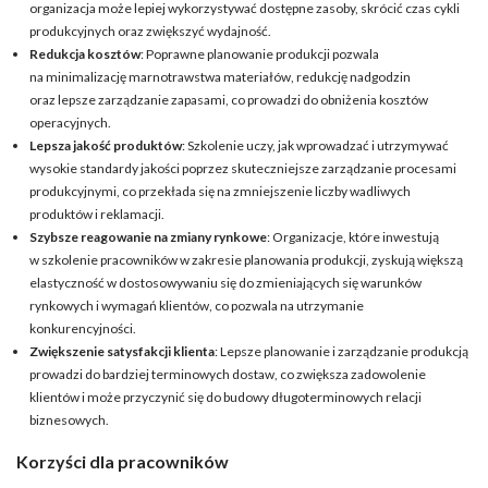
organizacja może lepiej wykorzystywać dostępne zasoby, skrócić czas cykli
produkcyjnych oraz zwiększyć wydajność.
Redukcja kosztów
: Poprawne planowanie produkcji pozwala
na minimalizację marnotrawstwa materiałów, redukcję nadgodzin
oraz lepsze zarządzanie zapasami, co prowadzi do obniżenia kosztów
operacyjnych.
Lepsza jakość produktów
: Szkolenie uczy, jak wprowadzać i utrzymywać
wysokie standardy jakości poprzez skuteczniejsze zarządzanie procesami
produkcyjnymi, co przekłada się na zmniejszenie liczby wadliwych
produktów i reklamacji.
Szybsze reagowanie na zmiany rynkowe
: Organizacje, które inwestują
w szkolenie pracowników w zakresie planowania produkcji, zyskują większą
elastyczność w dostosowywaniu się do zmieniających się warunków
rynkowych i wymagań klientów, co pozwala na utrzymanie
konkurencyjności.
Zwiększenie satysfakcji klienta
: Lepsze planowanie i zarządzanie produkcją
prowadzi do bardziej terminowych dostaw, co zwiększa zadowolenie
klientów i może przyczynić się do budowy długoterminowych relacji
biznesowych.
Korzyści dla pracowników