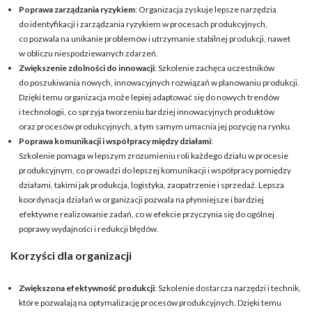
Poprawa zarządzania ryzykiem
: Organizacja zyskuje lepsze narzędzia
do identyfikacji i zarządzania ryzykiem w procesach produkcyjnych,
co pozwala na unikanie problemów i utrzymanie stabilnej produkcji, nawet
w obliczu niespodziewanych zdarzeń.
Zwiększenie zdolności do innowacji
: Szkolenie zachęca uczestników
do poszukiwania nowych, innowacyjnych rozwiązań w planowaniu produkcji.
Dzięki temu organizacja może lepiej adaptować się do nowych trendów
i technologii, co sprzyja tworzeniu bardziej innowacyjnych produktów
oraz procesów produkcyjnych, a tym samym umacnia jej pozycję na rynku.
Poprawa komunikacji i współpracy między działami
:
Szkolenie pomaga w lepszym zrozumieniu roli każdego działu w procesie
produkcyjnym, co prowadzi do lepszej komunikacji i współpracy pomiędzy
działami, takimi jak produkcja, logistyka, zaopatrzenie i sprzedaż. Lepsza
koordynacja działań w organizacji pozwala na płynniejsze i bardziej
efektywne realizowanie zadań, co w efekcie przyczynia się do ogólnej
poprawy wydajności i redukcji błędów.
Korzyści dla organizacji
Zwiększona efektywność produkcji
: Szkolenie dostarcza narzędzi i technik,
które pozwalają na optymalizację procesów produkcyjnych. Dzięki temu