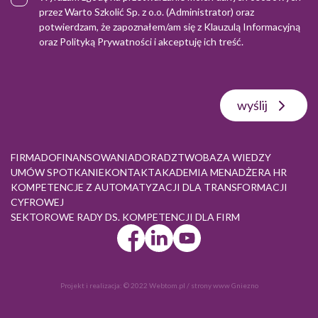
przez Warto Szkolić Sp. z o.o. (Administrator) oraz
potwierdzam, że zapoznałem/am się z
Klauzulą Informacyjną
oraz
Polityką Prywatności
i akceptuję ich treść.
wyślij
FIRMA
DOFINANSOWANIA
DORADZTWO
BAZA WIEDZY
UMÓW SPOTKANIE
KONTAKT
AKADEMIA MENADŻERA HR
KOMPETENCJE Z AUTOMATYZACJI DLA TRANSFORMACJI
CYFROWEJ
SEKTOROWE RADY DS. KOMPETENCJI DLA FIRM
Projekt i realizacja:
© 2022 Webtom.pl
/
strony www Gniezno