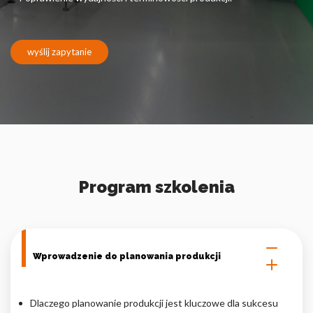
Pliki cookie dotyczące preferencji umożliwiają stronie
zapamiętanie informacji, które zmieniają wygląd lub
funkcjonowanie strony, np. preferowany język lub region, w
którym znajduje się użytkownik.
wyślij zapytanie
Statystyka
Statystyczne pliki cookie pomagają właścicielem stron
internetowych zrozumieć, w jaki sposób różni użytkownicy
zachowują się na stronie, gromadząc i zgłaszając anonimowe
informacje.
Program szkolenia
Marketing
Marketingowe pliki cookie stosowane są w celu śledzenia
użytkowników na stronach internetowych. Celem jest
wyświetlanie reklam, które są istotne i interesujące dla
poszczególnych użytkowników i tym samym bardziej cenne dla
Wprowadzenie do planowania produkcji
wydawców i reklamodawców strony trzeciej.
Dlaczego planowanie produkcji jest kluczowe dla sukcesu
Nieklasyfikowane