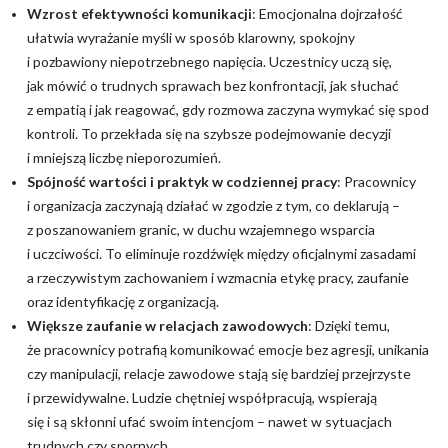
Wzrost efektywności komunikacji
: Emocjonalna dojrzałość
ułatwia wyrażanie myśli w sposób klarowny, spokojny
i pozbawiony niepotrzebnego napięcia. Uczestnicy uczą się,
jak mówić o trudnych sprawach bez konfrontacji, jak słuchać
z empatią i jak reagować, gdy rozmowa zaczyna wymykać się spod
kontroli. To przekłada się na szybsze podejmowanie decyzji
i mniejszą liczbę nieporozumień.
Spójność wartości i praktyk w codziennej pracy
: Pracownicy
i organizacja zaczynają działać w zgodzie z tym, co deklarują –
z poszanowaniem granic, w duchu wzajemnego wsparcia
i uczciwości. To eliminuje rozdźwięk między oficjalnymi zasadami
a rzeczywistym zachowaniem i wzmacnia etykę pracy, zaufanie
oraz identyfikację z organizacją.
Większe zaufanie w relacjach zawodowych
: Dzięki temu,
że pracownicy potrafią komunikować emocje bez agresji, unikania
czy manipulacji, relacje zawodowe stają się bardziej przejrzyste
i przewidywalne. Ludzie chętniej współpracują, wspierają
się i są skłonni ufać swoim intencjom – nawet w sytuacjach
trudnych czy spornych.