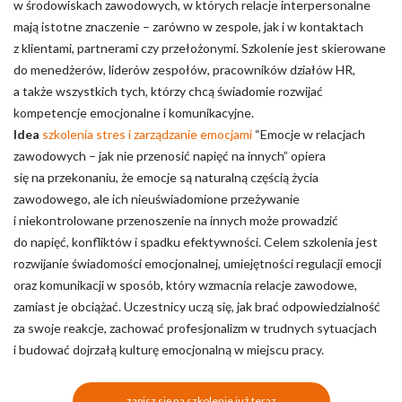
w środowiskach zawodowych, w których relacje interpersonalne
mają istotne znaczenie – zarówno w zespole, jak i w kontaktach
z klientami, partnerami czy przełożonymi. Szkolenie jest skierowane
do menedżerów, liderów zespołów, pracowników działów HR,
a także wszystkich tych, którzy chcą świadomie rozwijać
kompetencje emocjonalne i komunikacyjne.
Idea
szkolenia stres i zarządzanie emocjami
“Emocje w relacjach
zawodowych – jak nie przenosić napięć na innych” opiera
się na przekonaniu, że emocje są naturalną częścią życia
zawodowego, ale ich nieuświadomione przeżywanie
i niekontrolowane przenoszenie na innych może prowadzić
do napięć, konfliktów i spadku efektywności. Celem szkolenia jest
rozwijanie świadomości emocjonalnej, umiejętności regulacji emocji
oraz komunikacji w sposób, który wzmacnia relacje zawodowe,
zamiast je obciążać. Uczestnicy uczą się, jak brać odpowiedzialność
za swoje reakcje, zachować profesjonalizm w trudnych sytuacjach
i budować dojrzałą kulturę emocjonalną w miejscu pracy.
zapisz się na szkolenie już teraz