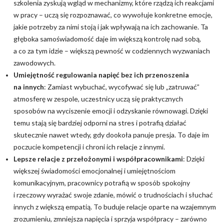
szkolenia zyskują wgląd w mechanizmy, które rządzą ich reakcjami
w pracy – uczą się rozpoznawać, co wywołuje konkretne emocje,
jakie potrzeby za nimi stoją i jak wpływają na ich zachowanie. Ta
głęboka samoświadomość daje im większą kontrolę nad sobą,
a co za tym idzie – większą pewność w codziennych wyzwaniach
zawodowych.
Umiejętność regulowania napięć bez ich przenoszenia
na innych
: Zamiast wybuchać, wycofywać się lub „zatruwać”
atmosferę w zespole, uczestnicy uczą się praktycznych
sposobów na wyciszenie emocji i odzyskanie równowagi. Dzięki
temu stają się bardziej odporni na stres i potrafią działać
skutecznie nawet wtedy, gdy dookoła panuje presja. To daje im
poczucie kompetencji i chroni ich relacje z innymi.
Lepsze relacje z przełożonymi i współpracownikami
: Dzięki
większej świadomości emocjonalnej i umiejętnościom
komunikacyjnym, pracownicy potrafią w sposób spokojny
i rzeczowy wyrażać swoje zdanie, mówić o trudnościach i słuchać
innych z większą empatią. To buduje relacje oparte na wzajemnym
zrozumieniu, zmniejsza napięcia i sprzyja współpracy – zarówno