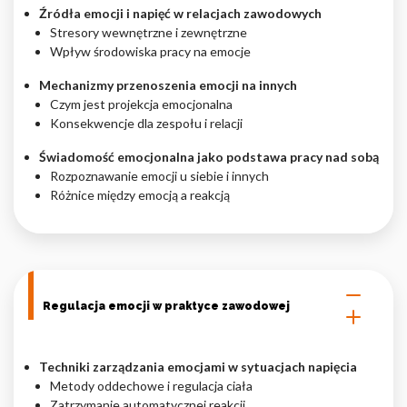
Źródła emocji i napięć w relacjach zawodowych
Nieklasyfikowane pliki cookie, to pliki, które są w procesie
Stresory wewnętrzne i zewnętrzne
klasyfikowania, wraz z dostawcami poszczególnych ciasteczek.
Wpływ środowiska pracy na emocje
Mechanizmy przenoszenia emocji na innych
Odrzuć
Czym jest projekcja emocjonalna
Konsekwencje dla zespołu i relacji
Zapisz moje preferencje
Świadomość emocjonalna jako podstawa pracy nad sobą
Rozpoznawanie emocji u siebie i innych
Akceptuj wszystko
Różnice między emocją a reakcją
Regulacja emocji w praktyce zawodowej
Techniki zarządzania emocjami w sytuacjach napięcia
Metody oddechowe i regulacja ciała
Zatrzymanie automatycznej reakcji