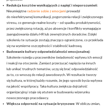
Redukcja kosztów wynikających z napięć i nieporozumień
:
Nieumiejętne
radzenie sobie z emocjami
prowadzi
do nieefektywnej komunikacji, pogorszenia relacji i zwiększonego
stresu, co generuje realne koszty – od spadku produktywności,
przez zwiększoną rotację, aż po absencje i konflikty wymagające
zaangażowania działu HR lub zewnętrznych doradców. Dzięki
szkoleniu te sytuacje zostają znacząco ograniczone, co przekłada
się na wymierne oszczędności i stabilność kadrową.
Budowanie kultury odpowiedzialności emocjonalnej
:
Szkolenie rozwija u pracowników świadomość wpływu ich emocji
i reakcji na otoczenie. Zamiast przerzucać napięcia na innych
lub unikać trudnych tematów, uczą się brać odpowiedzialność
za to, co wnoszą do relacji zawodowych. W rezultacie tworzy
się kultura, w której każdy rozumie, że jego sposób bycia wpływa
na jakość współpracy. Taka kultura zwiększa dojrzałość
organizacyjną i staje się atutem w budowaniu wizerunku
nowoczesnego pracodawcy.
Większa odporność na sytuacje kryzysowe
: W obliczu zmian,