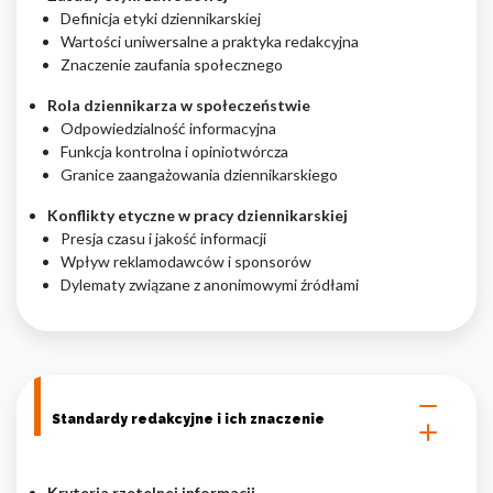
Definicja etyki dziennikarskiej
Nieklasyfikowane pliki cookie, to pliki, które są w procesie
Wartości uniwersalne a praktyka redakcyjna
klasyfikowania, wraz z dostawcami poszczególnych ciasteczek.
Znaczenie zaufania społecznego
Rola dziennikarza w społeczeństwie
Odrzuć
Odpowiedzialność informacyjna
Funkcja kontrolna i opiniotwórcza
Zapisz moje preferencje
Granice zaangażowania dziennikarskiego
Akceptuj wszystko
Konflikty etyczne w pracy dziennikarskiej
Presja czasu i jakość informacji
Wpływ reklamodawców i sponsorów
Dylematy związane z anonimowymi źródłami
Standardy redakcyjne i ich znaczenie
Kryteria rzetelnej informacji