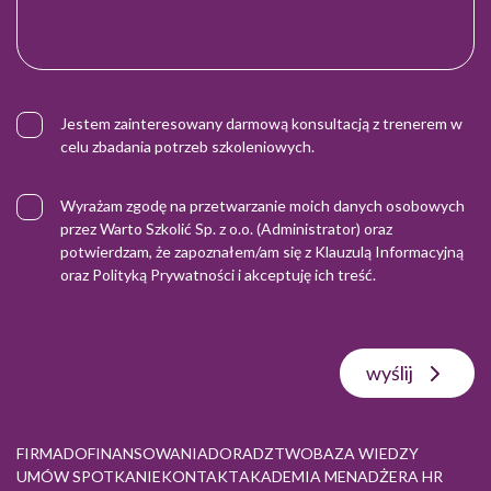
Jestem zainteresowany darmową konsultacją z trenerem w
celu zbadania potrzeb szkoleniowych.
Wyrażam zgodę na przetwarzanie moich danych osobowych
przez Warto Szkolić Sp. z o.o. (Administrator) oraz
potwierdzam, że zapoznałem/am się z
Klauzulą Informacyjną
oraz
Polityką Prywatności
i akceptuję ich treść.
wyślij
FIRMA
DOFINANSOWANIA
DORADZTWO
BAZA WIEDZY
UMÓW SPOTKANIE
KONTAKT
AKADEMIA MENADŻERA HR