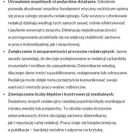
Utrwalenie wspólnych standardów działania
: Szkolenie
pozwala zbudować wspólny fundament etyczny, na którym opiera
się praca całego zespołu redakcyjnego. Gdy wszyscy członkowie
redakcji działają według tych samych zasad, rośnie efektywność
i zaufanie wewnątrz zespołu. Eliminacja niejednoznaczności
w postępowaniu przekłada się na większą stabilność zarówno
w pracy indywidualnej, jak i zespołowej.
Zwiększenie transparentności procesów redakcyjnych
: Jasne
zasady sprawiają, że decyzje podejmowane w redakcji są bardziej
zrozumiałe i możliwe do uzasadnienia. Dziennikarze wiedzą,
dlaczego dane treści są publikowane, redagowane lub odrzucane.
Redakcja może dzięki temu przejrzyście komunikować swoje
wartości i metody pracy wobec odbiorców.
Zmniejszenie liczby błędów i kontrowersji medialnych
:
Świadomy zespół redakcyjny rzadziej popełnia błędy wynikające
z braku wiedzy lub pośpiechu. To obniża ryzyko kryzysów
wizerunkowych, które obciążają zarówno dziennikarzy,
jak i reputację całej redakcji. Praca staje się bezpieczniejsza,
a publikacje – bardziej rzetelne i odporne na krytykę.