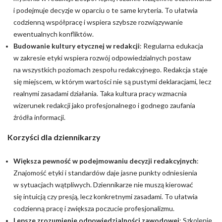
i podejmuje decyzje w oparciu o te same kryteria. To ułatwia
codzienną współpracę i wspiera szybsze rozwiązywanie
ewentualnych konfliktów.
Budowanie kultury etycznej w redakcji
: Regularna edukacja
w zakresie etyki wspiera rozwój odpowiedzialnych postaw
na wszystkich poziomach zespołu redakcyjnego. Redakcja staje
się miejscem, w którym wartości nie są pustymi deklaracjami, lecz
realnymi zasadami działania. Taka kultura pracy wzmacnia
wizerunek redakcji jako profesjonalnego i godnego zaufania
źródła informacji.
Korzyści dla dziennikarzy
Większa pewność w podejmowaniu decyzji redakcyjnych
:
Znajomość etyki i standardów daje jasne punkty odniesienia
w sytuacjach wątpliwych. Dziennikarze nie muszą kierować
się intuicją czy presją, lecz konkretnymi zasadami. To ułatwia
codzienną pracę i zwiększa poczucie profesjonalizmu.
Lepsze zrozumienie odpowiedzialności zawodowej
: Szkolenie