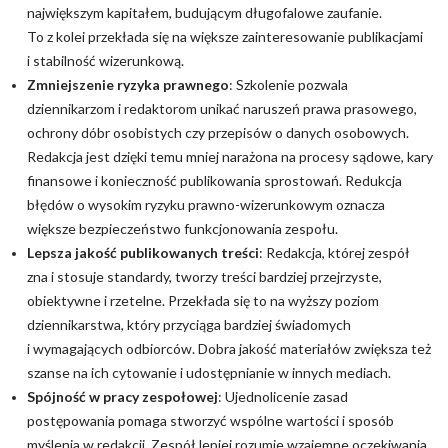
największym kapitałem, budującym długofalowe zaufanie.
To z kolei przekłada się na większe zainteresowanie publikacjami
i stabilność wizerunkową.
Zmniejszenie ryzyka prawnego
: Szkolenie pozwala
dziennikarzom i redaktorom unikać naruszeń prawa prasowego,
ochrony dóbr osobistych czy przepisów o danych osobowych.
Redakcja jest dzięki temu mniej narażona na procesy sądowe, kary
finansowe i konieczność publikowania sprostowań. Redukcja
błędów o wysokim ryzyku prawno-wizerunkowym oznacza
większe bezpieczeństwo funkcjonowania zespołu.
Lepsza jakość publikowanych treści
: Redakcja, której zespół
zna i stosuje standardy, tworzy treści bardziej przejrzyste,
obiektywne i rzetelne. Przekłada się to na wyższy poziom
dziennikarstwa, który przyciąga bardziej świadomych
i wymagających odbiorców. Dobra jakość materiałów zwiększa też
szanse na ich cytowanie i udostępnianie w innych mediach.
Spójność w pracy zespołowej
: Ujednolicenie zasad
postępowania pomaga stworzyć wspólne wartości i sposób
myślenia w redakcji. Zespół lepiej rozumie wzajemne oczekiwania