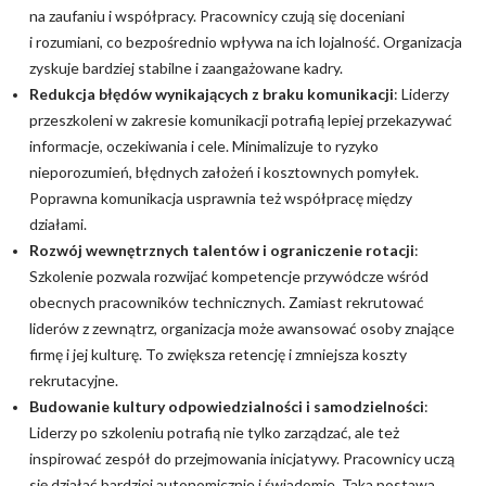
na zaufaniu i współpracy. Pracownicy czują się doceniani
i rozumiani, co bezpośrednio wpływa na ich lojalność. Organizacja
zyskuje bardziej stabilne i zaangażowane kadry.
Redukcja błędów wynikających z braku komunikacji
: Liderzy
przeszkoleni w zakresie komunikacji potrafią lepiej przekazywać
informacje, oczekiwania i cele. Minimalizuje to ryzyko
nieporozumień, błędnych założeń i kosztownych pomyłek.
Poprawna komunikacja usprawnia też współpracę między
działami.
Rozwój wewnętrznych talentów i ograniczenie rotacji
:
Szkolenie pozwala rozwijać kompetencje przywódcze wśród
obecnych pracowników technicznych. Zamiast rekrutować
liderów z zewnątrz, organizacja może awansować osoby znające
firmę i jej kulturę. To zwiększa retencję i zmniejsza koszty
rekrutacyjne.
Budowanie kultury odpowiedzialności i samodzielności
:
Liderzy po szkoleniu potrafią nie tylko zarządzać, ale też
inspirować zespół do przejmowania inicjatywy. Pracownicy uczą
się działać bardziej autonomicznie i świadomie. Taka postawa