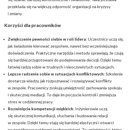
przekłada się na większą odporność organizacji na kryzysy
i zmiany.
Korzyści dla pracowników
Zwiększenie pewności siebie w roli lidera
: Uczestnicy uczą się,
jak świadomie kierować zespołem, nawet bez wcześniejszego
doświadczenia. Praktyczne narzędzia i metody sprawiają, że czują
się bardziej przygotowani do podejmowania decyzji. Dzięki temu
łatwiej radzą sobie w trudnych i nieoczywistych sytuacjach.
Lepsze radzenie sobie w sytuacjach konfliktowych
: Szkolenie
dostarcza wiedzy, jak rozpoznawać i rozwiązywać konflikty
w zespole. Pracownicy zyskują umiejętność zachowania spokoju
i skutecznej mediacji. To daje im poczucie kontroli i zmniejsza
stres w codziennej pracy.
Rozwinięcie kompetencji miękkich
: Inżynierowie uczą
się skutecznej komunikacji, słuchania i budowania relacji
w zespole. Dzięki temu stają się bardziej elastyczni i otwarci
na współpracę z różnymi osobowościami. To umiejętności, które