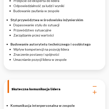
Przejście od eksperta do lidera
Odpowiedzialność za ludzi i wyniki
Nieklasyfikowane pliki cookie, to pliki, które są w procesie
Budowanie zaufania w zespole
klasyfikowania, wraz z dostawcami poszczególnych ciasteczek.
Styl przywództwa w środowisku inżynierskim
Dopasowanie stylu do sytuacji
Odrzuć
Przywództwo sytuacyjne
Zarządzanie przez wartości
Zapisz moje preferencje
Budowanie autorytetu technicznego i osobistego
Akceptuj wszystko
Wpływ kompetencji na pozycję lidera
Znaczenie postawy i spójności
Umacnianie pozycji lidera w zespole
Skuteczna komunikacja lidera
Komunikacja interpersonalna w zespole