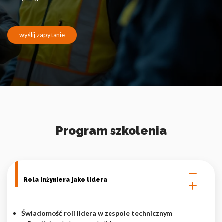
Pliki cookie dotyczące preferencji umożliwiają stronie
zapamiętanie informacji, które zmieniają wygląd lub
funkcjonowanie strony, np. preferowany język lub region, w
którym znajduje się użytkownik.
wyślij zapytanie
Statystyka
Statystyczne pliki cookie pomagają właścicielem stron
internetowych zrozumieć, w jaki sposób różni użytkownicy
zachowują się na stronie, gromadząc i zgłaszając anonimowe
informacje.
Program szkolenia
Marketing
Marketingowe pliki cookie stosowane są w celu śledzenia
użytkowników na stronach internetowych. Celem jest
wyświetlanie reklam, które są istotne i interesujące dla
Rola inżyniera jako lidera
poszczególnych użytkowników i tym samym bardziej cenne dla
wydawców i reklamodawców strony trzeciej.
Świadomość roli lidera w zespole technicznym
Nieklasyfikowane