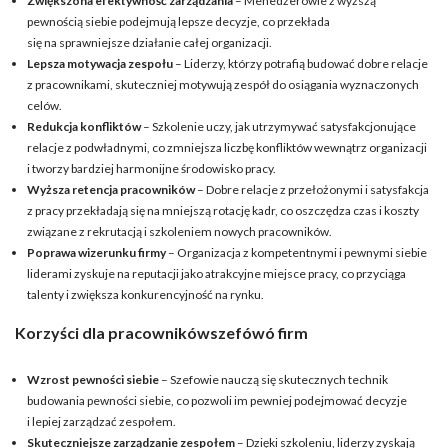
Zwiększona efektywność zarządzania
– Menedżerowie z wyższą
pewnością siebie podejmują lepsze decyzje, co przekłada
się na sprawniejsze działanie całej organizacji.
Lepsza motywacja zespołu
– Liderzy, którzy potrafią budować dobre relacje
z pracownikami, skuteczniej motywują zespół do osiągania wyznaczonych
celów.
Redukcja konfliktów
– Szkolenie uczy, jak utrzymywać satysfakcjonujące
relacje z podwładnymi, co zmniejsza liczbę konfliktów wewnątrz organizacji
i tworzy bardziej harmonijne środowisko pracy.
Wyższa retencja pracowników
– Dobre relacje z przełożonymi i satysfakcja
z pracy przekładają się na mniejszą rotację kadr, co oszczędza czas i koszty
związane z rekrutacją i szkoleniem nowych pracowników.
Poprawa wizerunku firmy
– Organizacja z kompetentnymi i pewnymi siebie
liderami zyskuje na reputacji jako atrakcyjne miejsce pracy, co przyciąga
talenty i zwiększa konkurencyjność na rynku.
Korzyści dla pracownikówszefówó firm
Wzrost pewności siebie
– Szefowie nauczą się skutecznych technik
budowania pewności siebie, co pozwoli im pewniej podejmować decyzje
i lepiej zarządzać zespołem.
Skuteczniejsze zarządzanie zespołem
– Dzięki szkoleniu, liderzy zyskają