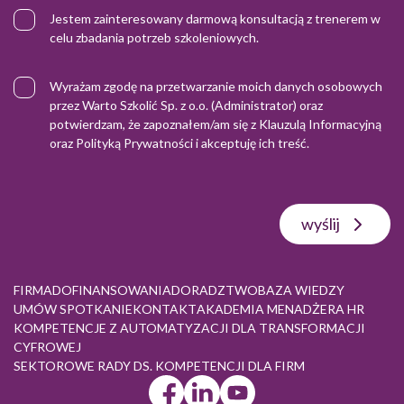
Jestem zainteresowany darmową konsultacją z trenerem w
celu zbadania potrzeb szkoleniowych.
Wyrażam zgodę na przetwarzanie moich danych osobowych
przez Warto Szkolić Sp. z o.o. (Administrator) oraz
potwierdzam, że zapoznałem/am się z
Klauzulą Informacyjną
oraz
Polityką Prywatności
i akceptuję ich treść.
wyślij
FIRMA
DOFINANSOWANIA
DORADZTWO
BAZA WIEDZY
UMÓW SPOTKANIE
KONTAKT
AKADEMIA MENADŻERA HR
KOMPETENCJE Z AUTOMATYZACJI DLA TRANSFORMACJI
CYFROWEJ
SEKTOROWE RADY DS. KOMPETENCJI DLA FIRM