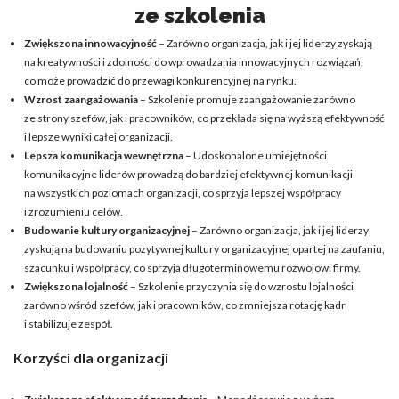
ze szkolenia
Zwiększona innowacyjność
– Zarówno organizacja, jak i jej liderzy zyskają
na kreatywności i zdolności do wprowadzania innowacyjnych rozwiązań,
co może prowadzić do przewagi konkurencyjnej na rynku.
Wzrost zaangażowania
– Szkolenie promuje zaangażowanie zarówno
ze strony szefów, jak i pracowników, co przekłada się na wyższą efektywność
i lepsze wyniki całej organizacji.
Lepsza komunikacja wewnętrzna
– Udoskonalone umiejętności
komunikacyjne liderów prowadzą do bardziej efektywnej komunikacji
na wszystkich poziomach organizacji, co sprzyja lepszej współpracy
i zrozumieniu celów.
Budowanie kultury organizacyjnej
– Zarówno organizacja, jak i jej liderzy
zyskują na budowaniu pozytywnej kultury organizacyjnej opartej na zaufaniu,
szacunku i współpracy, co sprzyja długoterminowemu rozwojowi firmy.
Zwiększona lojalność
– Szkolenie przyczynia się do wzrostu lojalności
zarówno wśród szefów, jak i pracowników, co zmniejsza rotację kadr
i stabilizuje zespół.
Korzyści dla organizacji