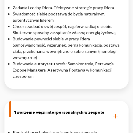
Zadania i cechy lidera. Efektywne strategie pracy lidera
Nieklasyfikowane pliki cookie, to pliki, które są w procesie
Świadomość siebie podstawą do bycia naturalnym,
klasyfikowania, wraz z dostawcami poszczególnych ciasteczek.
autentycznym liderem
Chcesz zadbać o swój zespół, najpierw zadbaj o siebie.
Skuteczne sposoby zarządzanie własną energią życiową
Odrzuć
Budowanie pewności siebie w pracy lidera-
Samoświadomość, wizerunek, pełna komunikacja, postawa
Zapisz moje preferencje
ciała, przekonania wewnętrzne o sobie samym (monologi
wewnętrzne)
Akceptuj wszystko
Budowanie autorytetu szefa: Samokontrola, Perswazja,
Expose Managera, Asertywna Postawa w komunikacji
z zespołem
Tworzenie więzi interpersonalnych w zespole
Kontrakt psychologiczny i jego konsekwencje