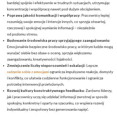
bardziej spójnie i efektywnie w trudnych sytuacjach, utrzymując
koncentrację i współpracę nawet pod dużym obciążeniem.
Poprawa jakości komunikacji i współpracy
: Pracownicy lepiej
rozumieją swoje emocje i intencje innych, co sprzyja otwartej,
rzeczowej i spokojnej wymianie informacji – niezależnie
od poziomu stresu.
Budowanie środowiska pracy sprzyjającego zaangażowaniu
:
Emocjonalnie bezpieczne środowisko pracy, w którym ludzie mogą
wyrażać siebie bez obaw o ocenę, sprzyja większemu
zaangażowaniu, kreatywności i lojalności.
Zmniejszenie liczby nieporozumień i eskalacji
: Lepsze
radzenie sobie z emocjami
ogranicza impulsywne reakcje, domysły
i konflikty, co ułatwia codzienne funkcjonowanie i ogranicza
potrzebę interwencji przełożonych.
Rozwój kultury konstruktywnego feedbacku
: Zarówno liderzy,
jak i pracownicy uczą się udzielać informacji zwrotnej w sposób
spokojny, konkretny i oparty na szacunku, co wspiera rozwój
indywidualny i zespołowy bez generowania napięć.