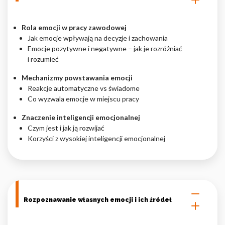
Nieklasyfikowane pliki cookie, to pliki, które są w procesie
klasyfikowania, wraz z dostawcami poszczególnych ciasteczek.
Rola emocji w pracy zawodowej
Jak emocje wpływają na decyzje i zachowania
Emocje pozytywne i negatywne – jak je rozróżniać
Odrzuć
i rozumieć
Zapisz moje preferencje
Mechanizmy powstawania emocji
Reakcje automatyczne vs świadome
Akceptuj wszystko
Co wyzwala emocje w miejscu pracy
Znaczenie inteligencji emocjonalnej
Czym jest i jak ją rozwijać
Korzyści z wysokiej inteligencji emocjonalnej
Rozpoznawanie własnych emocji i ich źródeł