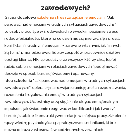
zawodowych?
Grupa docelowa
szkolenia stres i zarządzanie emocjami
“Jak
panować nad emocjami w trudnych sytuacjach zawodowych?”
to osoby pracujące w środowiskach o wysokim poziomie stresu
i odpowiedzialności, które na co dzień muszą mierzyć się z presją,
konfliktami i trudnymi emocjami – zarówno własnymi, jak i innych.
Są to m.in. menedżerowie, liderzy zespołów, pracownicy działów
obsługi klienta, HR, sprzedaży oraz wszyscy, którzy chcą lepiej
radzić sobie z emocjami w relacjach zawodowych i podejmować
decyzje w sposób bardziej świadomy i opanowany.
Idea szkolenia
“Jak panować nad emocjami w trudnych sytuacjach
zawodowych?” opiera się na rozwijaniu umiejętności rozpoznawania,
rozumienia i regulowania emocji w trudnych sytuacjach
zawodowych. Uczestnicy uczą się, jak nie ulegać emocjonalnym
impulsom, jak świadomie reagować w konfliktach i jak tworzyć
bardziej stabilne i konstruktywne relacje w miejscu pracy. Szkolenie
łączy wiedzę psychologiczną z praktycznymi technikami, które
można od razu zastosować w codziennych wyzwaniach