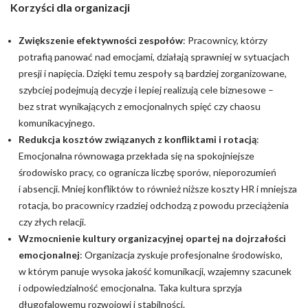
Korzyści dla organizacji
Zwiększenie efektywności zespołów
: Pracownicy, którzy
potrafią panować nad emocjami, działają sprawniej w sytuacjach
presji i napięcia. Dzięki temu zespoły są bardziej zorganizowane,
szybciej podejmują decyzje i lepiej realizują cele biznesowe –
bez strat wynikających z emocjonalnych spięć czy chaosu
komunikacyjnego.
Redukcja kosztów związanych z konfliktami i rotacją
:
Emocjonalna równowaga przekłada się na spokojniejsze
środowisko pracy, co ogranicza liczbę sporów, nieporozumień
i absencji. Mniej konfliktów to również niższe koszty HR i mniejsza
rotacja, bo pracownicy rzadziej odchodzą z powodu przeciążenia
czy złych relacji.
Wzmocnienie kultury organizacyjnej opartej na dojrzałości
emocjonalnej
: Organizacja zyskuje profesjonalne środowisko,
w którym panuje wysoka jakość komunikacji, wzajemny szacunek
i odpowiedzialność emocjonalna. Taka kultura sprzyja
długofalowemu rozwojowi i stabilności.