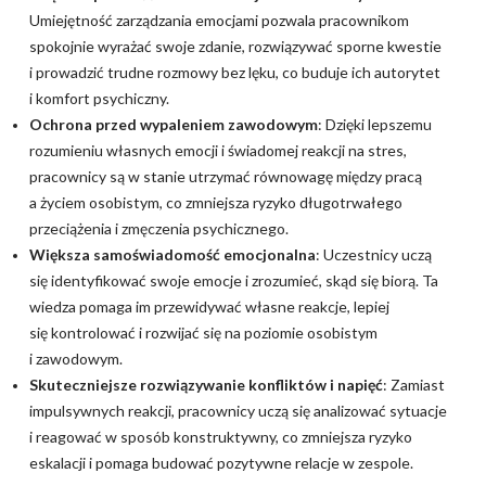
Umiejętność zarządzania emocjami pozwala pracownikom
spokojnie wyrażać swoje zdanie, rozwiązywać sporne kwestie
i prowadzić trudne rozmowy bez lęku, co buduje ich autorytet
i komfort psychiczny.
Ochrona przed wypaleniem zawodowym
: Dzięki lepszemu
rozumieniu własnych emocji i świadomej reakcji na stres,
pracownicy są w stanie utrzymać równowagę między pracą
a życiem osobistym, co zmniejsza ryzyko długotrwałego
przeciążenia i zmęczenia psychicznego.
Większa samoświadomość emocjonalna
: Uczestnicy uczą
się identyfikować swoje emocje i zrozumieć, skąd się biorą. Ta
wiedza pomaga im przewidywać własne reakcje, lepiej
się kontrolować i rozwijać się na poziomie osobistym
i zawodowym.
Skuteczniejsze rozwiązywanie konfliktów i napięć
: Zamiast
impulsywnych reakcji, pracownicy uczą się analizować sytuacje
i reagować w sposób konstruktywny, co zmniejsza ryzyko
eskalacji i pomaga budować pozytywne relacje w zespole.