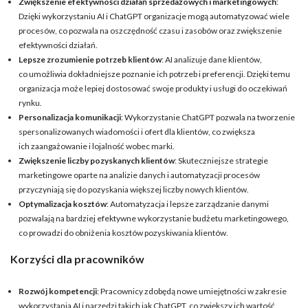
Zwiększenie efektywności działań sprzedażowych i marketingowych
:
Dzięki wykorzystaniu AI i ChatGPT organizacje mogą automatyzować wiele
procesów, co pozwala na oszczędność czasu i zasobów oraz zwiększenie
efektywności działań.
Lepsze zrozumienie potrzeb klientów
: AI analizuje dane klientów,
co umożliwia dokładniejsze poznanie ich potrzeb i preferencji. Dzięki temu
organizacja może lepiej dostosować swoje produkty i usługi do oczekiwań
rynku.
Personalizacja komunikacji
: Wykorzystanie ChatGPT pozwala na tworzenie
spersonalizowanych wiadomości i ofert dla klientów, co zwiększa
ich zaangażowanie i lojalność wobec marki.
Zwiększenie liczby pozyskanych klientów
: Skuteczniejsze strategie
marketingowe oparte na analizie danych i automatyzacji procesów
przyczyniają się do pozyskania większej liczby nowych klientów.
Optymalizacja kosztów
: Automatyzacja i lepsze zarządzanie danymi
pozwalają na bardziej efektywne wykorzystanie budżetu marketingowego,
co prowadzi do obniżenia kosztów pozyskiwania klientów.
Korzyści dla pracowników
Rozwój kompetencji
: Pracownicy zdobędą nowe umiejętności w zakresie
wykorzystania AI i narzędzi takich jak ChatGPT, co zwiększy ich wartość