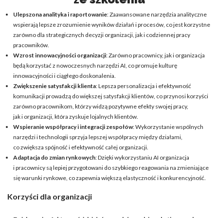
Ulepszona analityka i raportowanie
: Zaawansowane narzędzia analityczne
wspierają lepsze zrozumienie wyników działań i procesów, co jest korzystne
zarówno dla strategicznych decyzji organizacji, jak i codziennej pracy
pracowników.
Wzrost innowacyjności organizacji
: Zarówno pracownicy, jak i organizacja
będą korzystać z nowoczesnych narzędzi AI, co promuje kulturę
innowacyjności i ciągłego doskonalenia.
Zwiększenie satysfakcji klienta
: Lepsza personalizacja i efektywność
komunikacji prowadzą do większej satysfakcji klientów, co przynosi korzyści
zarówno pracownikom, którzy widzą pozytywne efekty swojej pracy,
jak i organizacji, która zyskuje lojalnych klientów.
Wspieranie współpracy i integracji zespołów
: Wykorzystanie wspólnych
narzędzi i technologii sprzyja lepszej współpracy między działami,
co zwiększa spójność i efektywność całej organizacji.
Adaptacja do zmian rynkowych
: Dzięki wykorzystaniu AI organizacja
i pracownicy są lepiej przygotowani do szybkiego reagowania na zmieniające
się warunki rynkowe, co zapewnia większą elastyczność i konkurencyjność.
Korzyści dla organizacji