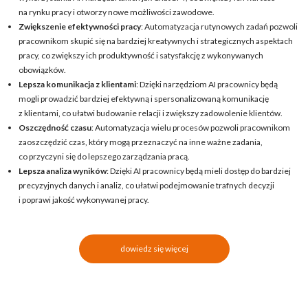
na rynku pracy i otworzy nowe możliwości zawodowe.
Zwiększenie efektywności pracy
: Automatyzacja rutynowych zadań pozwoli
pracownikom skupić się na bardziej kreatywnych i strategicznych aspektach
pracy, co zwiększy ich produktywność i satysfakcję z wykonywanych
obowiązków.
Lepsza komunikacja z klientami
: Dzięki narzędziom AI pracownicy będą
mogli prowadzić bardziej efektywną i spersonalizowaną komunikację
z klientami, co ułatwi budowanie relacji i zwiększy zadowolenie klientów.
Oszczędność czasu
: Automatyzacja wielu procesów pozwoli pracownikom
zaoszczędzić czas, który mogą przeznaczyć na inne ważne zadania,
co przyczyni się do lepszego zarządzania pracą.
Lepsza analiza wyników
: Dzięki AI pracownicy będą mieli dostęp do bardziej
precyzyjnych danych i analiz, co ułatwi podejmowanie trafnych decyzji
i poprawi jakość wykonywanej pracy.
dowiedz się więcej