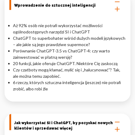
Wprowadzenie do sztucznej inteligencji
Nieklasyfikowane pliki cookie, to pliki, które są w procesie
klasyfikowania, wraz z dostawcami poszczególnych ciasteczek.
Aż 92% osób nie potraﬁ wykorzystać możliwości
ogólnodostępnych narzędzi SI i ChatGPT
Odrzuć
ChatGPT to superbohater wśród dużych modeli językowych
– ale jakie są jego prawdziwe supermoce?
Zapisz moje preferencje
Porównanie ChatGPT-3.5 vs ChatGPT-4: czy warto
zainwestować w płatną wersję?
Akceptuj wszystko
20 funkcji, jakie oferuje ChatGPT. Niektóre Cię zaskoczą
Czy czatboty mogą kłamać, mylić się i „halucynować”? Tak,
ale można temu zapobieć.
6 rzeczy, których sztuczna inteligencja (jeszcze) nie potraﬁ
zrobić, albo robi źle
Jak wykorzystać SI i ChatGPT, by pozyskać nowych
klientów i sprzedawać więcej