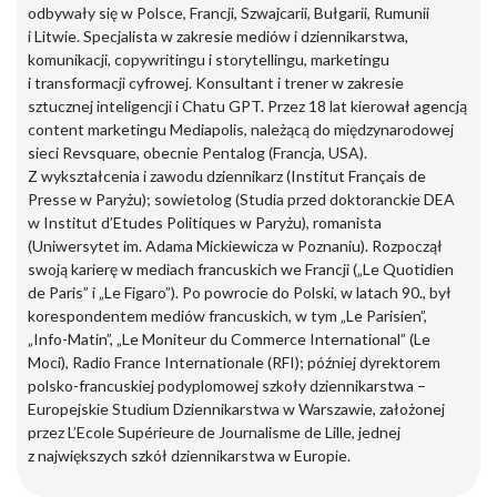
odbywały się w Polsce, Francji, Szwajcarii, Bułgarii, Rumunii
i Litwie. Specjalista w zakresie mediów i dziennikarstwa,
komunikacji, copywritingu i storytellingu, marketingu
i transformacji cyfrowej. Konsultant i trener w zakresie
sztucznej inteligencji i Chatu GPT. Przez 18 lat kierował agencją
content marketingu Mediapolis, należącą do międzynarodowej
sieci Revsquare, obecnie Pentalog (Francja, USA).
Z wykształcenia i zawodu dziennikarz (Institut Français de
Presse w Paryżu); sowietolog (Studia przed doktoranckie DEA
w Institut d’Etudes Politiques w Paryżu), romanista
(Uniwersytet im. Adama Mickiewicza w Poznaniu). Rozpoczął
swoją karierę w mediach francuskich we Francji („Le Quotidien
de Paris” i „Le Figaro”). Po powrocie do Polski, w latach 90., był
korespondentem mediów francuskich, w tym „Le Parisien”,
„Info-Matin”, „Le Moniteur du Commerce International” (Le
Moci), Radio France Internationale (RFI); później dyrektorem
polsko-francuskiej podyplomowej szkoły dziennikarstwa –
Europejskie Studium Dziennikarstwa w Warszawie, założonej
przez L’Ecole Supérieure de Journalisme de Lille, jednej
z największych szkół dziennikarstwa w Europie.